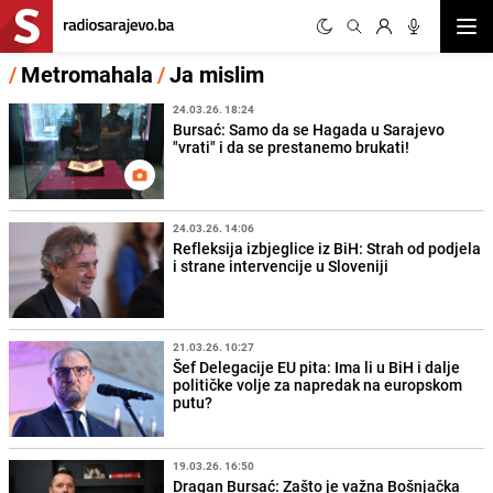
Otvor
/
Metromahala
/
Ja mislim
24.03.26. 18:24
Bursać: Samo da se Hagada u Sarajevo
"vrati" i da se prestanemo brukati!
24.03.26. 14:06
Refleksija izbjeglice iz BiH: Strah od podjela
i strane intervencije u Sloveniji
21.03.26. 10:27
Šef Delegacije EU pita: Ima li u BiH i dalje
političke volje za napredak na europskom
putu?
19.03.26. 16:50
Dragan Bursać: Zašto je važna Bošnjačka