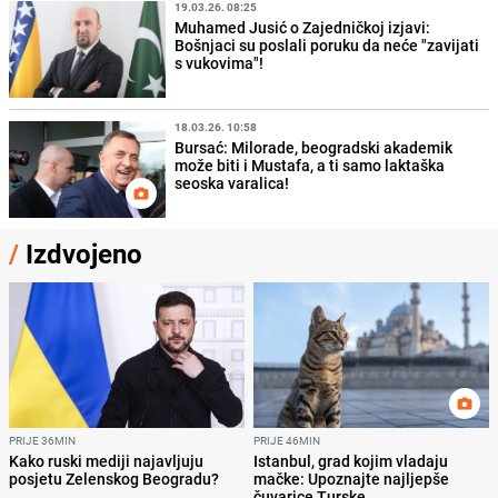
19.03.26. 08:25
Muhamed Jusić o Zajedničkoj izjavi:
Bošnjaci su poslali poruku da neće "zavijati
s vukovima"!
18.03.26. 10:58
Bursać: Milorade, beogradski akademik
može biti i Mustafa, a ti samo laktaška
seoska varalica!
/
Izdvojeno
PRIJE 36MIN
PRIJE 46MIN
Kako ruski mediji najavljuju
Istanbul, grad kojim vladaju
posjetu Zelenskog Beogradu?
mačke: Upoznajte najljepše
čuvarice Turske