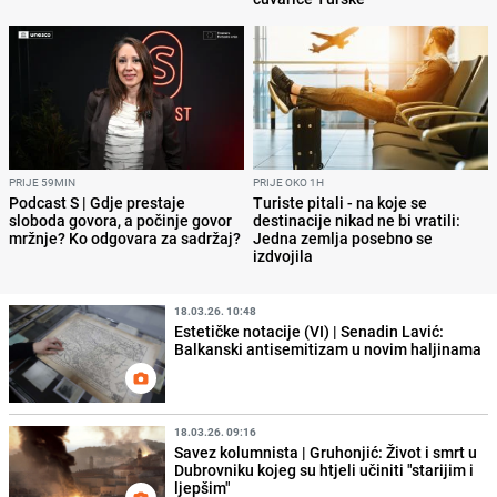
PRIJE 59MIN
PRIJE OKO 1H
Podcast S | Gdje prestaje
Turiste pitali - na koje se
sloboda govora, a počinje govor
destinacije nikad ne bi vratili:
mržnje? Ko odgovara za sadržaj?
Jedna zemlja posebno se
izdvojila
18.03.26. 10:48
Estetičke notacije (VI) | Senadin Lavić:
Balkanski antisemitizam u novim haljinama
18.03.26. 09:16
Savez kolumnista | Gruhonjić: Život i smrt u
Dubrovniku kojeg su htjeli učiniti "starijim i
ljepšim"