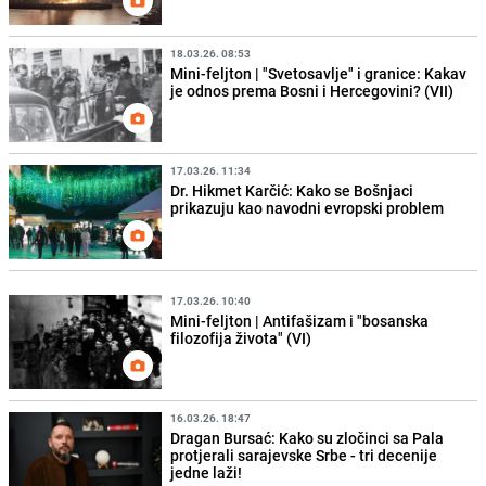
18.03.26. 08:53
Mini-feljton | "Svetosavlje" i granice: Kakav
je odnos prema Bosni i Hercegovini? (VII)
17.03.26. 11:34
Dr. Hikmet Karčić: Kako se Bošnjaci
prikazuju kao navodni evropski problem
17.03.26. 10:40
Mini-feljton | Antifašizam i "bosanska
filozofija života" (VI)
16.03.26. 18:47
Dragan Bursać: Kako su zločinci sa Pala
protjerali sarajevske Srbe - tri decenije
jedne laži!