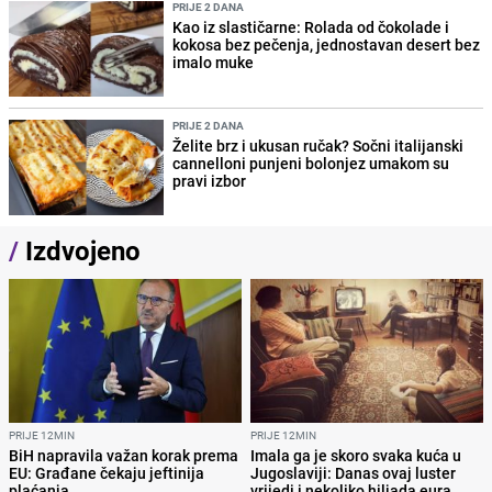
PRIJE 2 DANA
Kao iz slastičarne: Rolada od čokolade i
kokosa bez pečenja, jednostavan desert bez
imalo muke
PRIJE 2 DANA
Želite brz i ukusan ručak? Sočni italijanski
cannelloni punjeni bolonjez umakom su
pravi izbor
/
Izdvojeno
PRIJE 12MIN
PRIJE 12MIN
BiH napravila važan korak prema
Imala ga je skoro svaka kuća u
EU: Građane čekaju jeftinija
Jugoslaviji: Danas ovaj luster
plaćanja
vrijedi i nekoliko hiljada eura