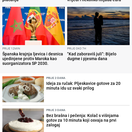
PRIJE 12MIN
PRIJE OKO 7H
Španska krajnja ljevica i desnica
"Kad zaboraviš juli": Bijelo
ujedinjene protiv Maroka kao
dugme i pjesma dana
suorganizatora SP 2030.
PRIJE 2 DANA
Ideja za ručak: Pljeskavice gotove za 20
minuta idu uz svaki prilog
PRIJE 3 DANA
Bez brašna i pečenja: Kolač s višnjama
gotov za 10 minuta koji osvaja na prvi
zalogaj