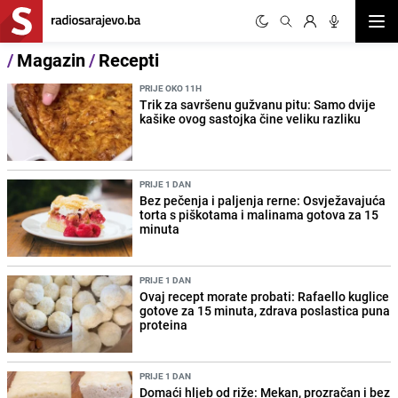
Otvor
/
Magazin
/
Recepti
PRIJE OKO 11H
Trik za savršenu gužvanu pitu: Samo dvije
kašike ovog sastojka čine veliku razliku
PRIJE 1 DAN
Bez pečenja i paljenja rerne: Osvježavajuća
torta s piškotama i malinama gotova za 15
minuta
PRIJE 1 DAN
Ovaj recept morate probati: Rafaello kuglice
gotove za 15 minuta, zdrava poslastica puna
proteina
PRIJE 1 DAN
Domaći hljeb od riže: Mekan, prozračan i bez