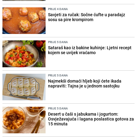
PRIJE 4 DANA
Savjeti za ručak: Sočne ćufte u paradajz
sosu sa pire krompirom
PRIJE 5 DANA
Sataraš kao iz bakine kuhinje: Ljetni recept
kojem se uvijek vraćamo
PRIJE 5 DANA
Najmekši domaći hljeb koji ćete ikada
napraviti: Tajna je u jednom sastojku
PRIJE 5 DANA
Desert u čaši s jabukama i jogurtom:
Osvježavajuća i lagana poslastica gotova za
15 minuta