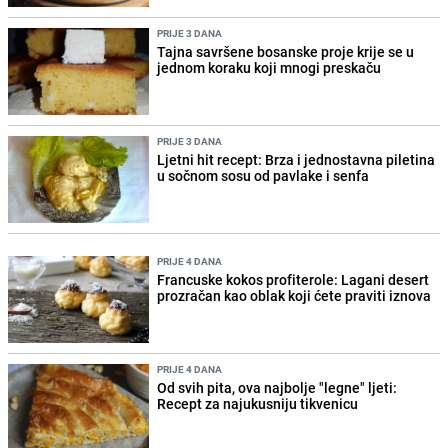
PRIJE 3 DANA
Tajna savršene bosanske proje krije se u
jednom koraku koji mnogi preskaču
PRIJE 3 DANA
Ljetni hit recept: Brza i jednostavna piletina
u sočnom sosu od pavlake i senfa
PRIJE 4 DANA
Francuske kokos profiterole: Lagani desert
prozračan kao oblak koji ćete praviti iznova
PRIJE 4 DANA
Od svih pita, ova najbolje "legne" ljeti:
Recept za najukusniju tikvenicu