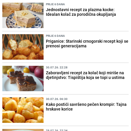
PRIJE 6 DANA
Jednostavni recept za plazma kocke:
Idealan kolač za porodična okupljanja
PRIJE 6 DANA
Priganice: Starinski crnogorski recept koji se
prenosi generacijama
30.07.26. 22:28
Zaboravljeni recept za kolač koji miriše na
djetinjstvo: Tispištija koja se topi u ustima
30.07.26. 06:30
Kako postići savršeno pečen krompir: Tajna
hrskave korice
29.07.26. 22:34