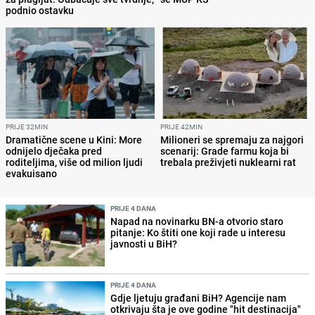
podnio ostavku
PRIJE 32MIN
PRIJE 42MIN
Dramatične scene u Kini: More
Milioneri se spremaju za najgori
odnijelo dječaka pred
scenarij: Grade farmu koja bi
roditeljima, više od milion ljudi
trebala preživjeti nuklearni rat
evakuisano
PRIJE 4 DANA
Napad na novinarku BN-a otvorio staro
pitanje: Ko štiti one koji rade u interesu
javnosti u BiH?
PRIJE 4 DANA
Gdje ljetuju građani BiH? Agencije nam
otkrivaju šta je ove godine "hit destinacija"