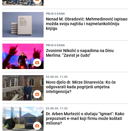
PRIJE 6 DANA
Nenad M. Obradović: Mehmedinović ispisao
možda svoju najtišu i najmelankoličniju
knjigu
PRIJE 6 DANA
Zvonimir Nikolić o napadima na Dinu
Merlina: "Zavist je čudo"
03.08.26. 11:45
Novo djelo dr. Mirze Dinarevića: Ko će
odgovarati kada pogriješi umjetna
inteligencija?
03.08.26. 11:33
Dr. Arben Murtezić o slučaju "Igman": Kako
prepoznati e-mail koji firmu može koštati
miliona?