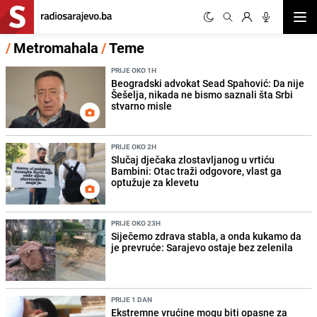
Otvor
/
Metromahala
/
Teme
PRIJE OKO 1H
Beogradski advokat Sead Spahović: Da nije
Šešelja, nikada ne bismo saznali šta Srbi
stvarno misle
PRIJE OKO 2H
Slučaj dječaka zlostavljanog u vrtiću
Bambini: Otac traži odgovore, vlast ga
optužuje za klevetu
PRIJE OKO 23H
Siječemo zdrava stabla, a onda kukamo da
je prevruće: Sarajevo ostaje bez zelenila
PRIJE 1 DAN
Ekstremne vrućine mogu biti opasne za