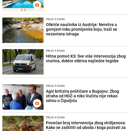
PRIJE 4 DANA
Otkriće naučnika iz Austrije: Neretva u
gornjem toku promijenila boju, traži se
nezavisna istraga
PRIJE 4 DANA
Hitna pomoć KS: Sve više intervencija zbog
vrućina, doktor otkriva najčešće tegobe
PRIJE 5 DANA
Agić kritizira političare u Bugojnu: Zbog
straha od HDZ-a niko Vučiću nije rekao
istinu o Čipuljiću
PRIJE 6 DANA
Povećan broj intervencija zbog stršljenova:
Kako se zaštititi od uboda i koga pozvati za