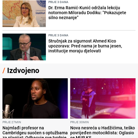
PRIJE 3 DANA
Dr. Erma Ramić-Kunić održala lekciju
notornom Miloradu Dodiku: "Pokazujete
silno neznanje"
PRIJE 3 DANA
Stručnjak za sigurnost Ahmed Kico
upozorava: Pred nama je burna jesen,
institucije moraju djelovati
/
Izdvojeno
PRIJE 27MIN
PRIJE 30MIN
Najmlađi profesor na
Nova nesreća u Hadžićima, teško
Cambridgeu suočen s optužbama
povrijeđen motociklista: Oglasio
za plagijat: Odbacuje sve tvrdnje,
se MUP KS