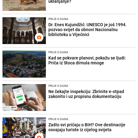
uklanjanje?
PRIJE 6 DANA
Dr. Enes Kujundžić: UNESCO je još 1994.
pozvao svijet da obnovi Nacionalnu
biblioteku u Vijećnici
PRIJE 6 DANA
Kad se pokvare planovi, pokažu se ljudi:
Priča iz Stoca dirnula mnoge
PRIJE 6 DANA
Ne čekajte inspekciju: Zbrinite e-otpad
zakonito i uz propisnu dokumentaciju
PRIJE 6 DANA
Zašto svi pričaju o BiH? Ove destinacije
osvajaju turiste iz cijelog svijeta