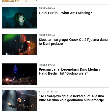
PRIJE 4 DANA
Heidi Curtis – What Am I Missing?
PRIJE 5 DANA
Sjećate li se grupe Knock Out? Pjesma dana
je 'Dani prolaze'
PRIJE 6 DANA
Pjesma dana: Legendarni Dino Merlin i
Halid Bešlić i hit "Godino vrela"
31.07.26. 23:25
"Je l' Sarajevo gdje je nekad bilo": Pjesma
Dine Merlina koja godinama budi emocije