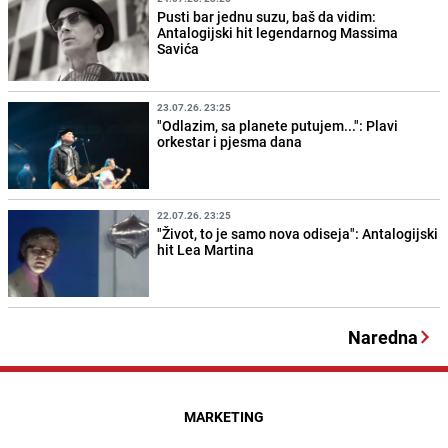
Pusti bar jednu suzu, baš da vidim:
Antalogijski hit legendarnog Massima
Savića
23.07.26. 23:25
"Odlazim, sa planete putujem...": Plavi
orkestar i pjesma dana
22.07.26. 23:25
"Život, to je samo nova odiseja": Antalogijski
hit Lea Martina
Naredna
MARKETING