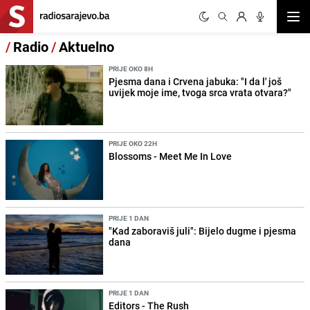
Otvor
/
Radio
/
Aktuelno
PRIJE OKO 8H
Pjesma dana i Crvena jabuka: "I da l' još
uvijek moje ime, tvoga srca vrata otvara?"
PRIJE OKO 22H
Blossoms - Meet Me In Love
PRIJE 1 DAN
"Kad zaboraviš juli": Bijelo dugme i pjesma
dana
PRIJE 1 DAN
Editors - The Rush