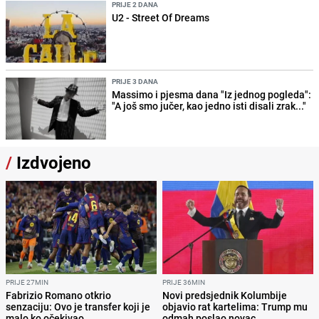
PRIJE 2 DANA
U2 - Street Of Dreams
PRIJE 3 DANA
Massimo i pjesma dana "Iz jednog pogleda":
"A još smo jučer, kao jedno isti disali zrak..."
/
Izdvojeno
PRIJE 27MIN
PRIJE 36MIN
Fabrizio Romano otkrio
Novi predsjednik Kolumbije
senzaciju: Ovo je transfer koji je
objavio rat kartelima: Trump mu
malo ko očekivao
odmah poslao novac