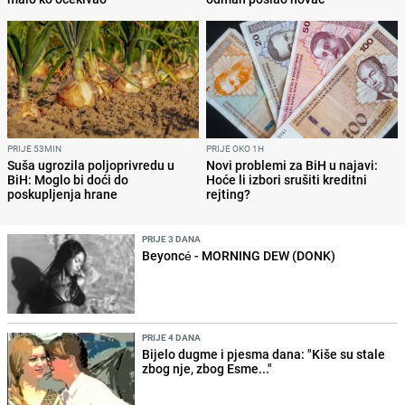
PRIJE 53MIN
PRIJE OKO 1H
Suša ugrozila poljoprivredu u
Novi problemi za BiH u najavi:
BiH: Moglo bi doći do
Hoće li izbori srušiti kreditni
poskupljenja hrane
rejting?
PRIJE 3 DANA
Beyoncé - MORNING DEW (DONK)
PRIJE 4 DANA
Bijelo dugme i pjesma dana: "Kiše su stale
zbog nje, zbog Esme..."