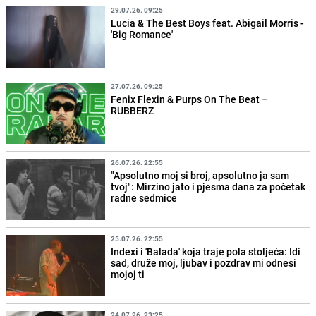
29.07.26. 09:25
Lucia & The Best Boys feat. Abigail Morris -
'Big Romance'
27.07.26. 09:25
Fenix Flexin & Purps On The Beat –
RUBBERZ
26.07.26. 22:55
"Apsolutno moj si broj, apsolutno ja sam
tvoj": Mirzino jato i pjesma dana za početak
radne sedmice
25.07.26. 22:55
Indexi i 'Balada' koja traje pola stoljeća: Idi
sad, druže moj, ljubav i pozdrav mi odnesi
mojoj ti
24.07.26. 23:25