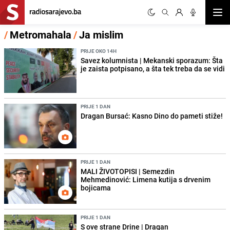
Otvor
/
Metromahala
/
Ja mislim
PRIJE OKO 14H
Savez kolumnista | Mekanski sporazum: Šta
je zaista potpisano, a šta tek treba da se vidi
PRIJE 1 DAN
Dragan Bursać: Kasno Dino do pameti stiže!
PRIJE 1 DAN
MALI ŽIVOTOPISI | Semezdin
Mehmedinović: Limena kutija s drvenim
bojicama
PRIJE 1 DAN
S ove strane Drine | Dragan