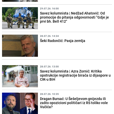
29.07.26. 16:00
Savez kolumnista | Nedžad Ahatović: Od
promocije do pitanja odgovornosti "Gdje je
prvi bh. Bell 412"
28.07.26. 14:34
Šeki Radončić: Pasja zemlja
28.07.26. 13:00
Savez kolumnista | Azra Zornić: Kritika
opstrukcije registracije birača iz dijaspore u
CIK-u BiH
28.07.26. 10:35
Dragan Bursać: U Šešeljevom gnijezdu ili
zašto opozicioni političari iz RS toliko vole
Vučića?