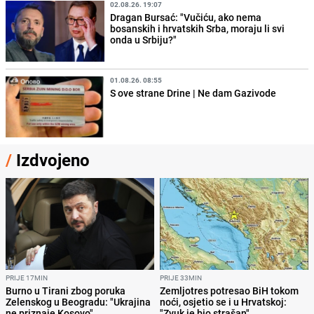
02.08.26. 19:07
Dragan Bursać: "Vučiću, ako nema
bosanskih i hrvatskih Srba, moraju li svi
onda u Srbiju?"
01.08.26. 08:55
S ove strane Drine | Ne dam Gazivode
/
Izdvojeno
PRIJE 17MIN
PRIJE 33MIN
Burno u Tirani zbog poruka
Zemljotres potresao BiH tokom
Zelenskog u Beogradu: "Ukrajina
noći, osjetio se i u Hrvatskoj:
ne priznaje Kosovo"
"Zvuk je bio strašan"