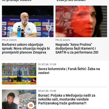
PRIJE 33MIN
PRIJE 44MIN
Barbarez uskoro objavljuje
Nagrada "Amra Prutina"
spisak: Nova situacija mogla bi
dodijeljena Šejli Kamerić i
promijeniti planove Zmajeva
SARTR-u za performans ZID
31.07.26. 11:39
Savez kolumnista | Faruk Šehić: Žaba na
zastavi
30.07.26. 13:20
Bursać: Poljaka u Međugorju našli za
nekoliko sati, mostarske vandale
Partizanskog traže godinama?!