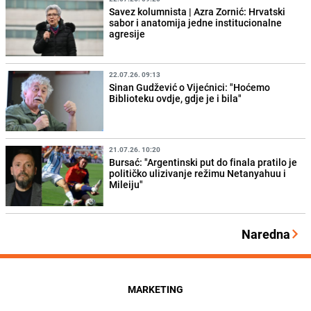
Savez kolumnista | Azra Zornić: Hrvatski
sabor i anatomija jedne institucionalne
agresije
22.07.26. 09:13
Sinan Gudžević o Vijećnici: "Hoćemo
Biblioteku ovdje, gdje je i bila"
21.07.26. 10:20
Bursać: "Argentinski put do finala pratilo je
političko ulizivanje režimu Netanyahuu i
Mileiju"
Naredna
MARKETING