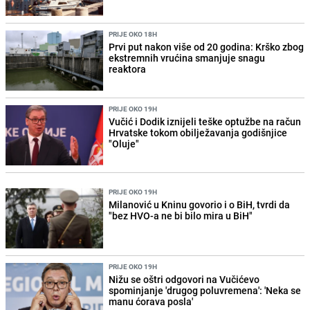
PRIJE OKO 18H
Prvi put nakon više od 20 godina: Krško zbog
ekstremnih vrućina smanjuje snagu
reaktora
PRIJE OKO 19H
Vučić i Dodik iznijeli teške optužbe na račun
Hrvatske tokom obilježavanja godišnjice
"Oluje"
PRIJE OKO 19H
Milanović u Kninu govorio i o BiH, tvrdi da
"bez HVO-a ne bi bilo mira u BiH"
PRIJE OKO 19H
Nižu se oštri odgovori na Vučićevo
spominjanje 'drugog poluvremena': 'Neka se
manu ćorava posla'