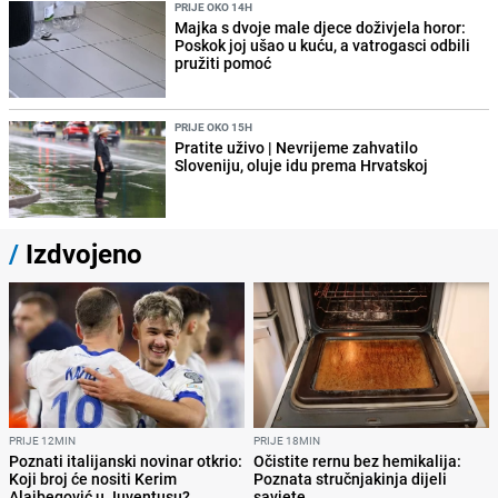
PRIJE OKO 14H
Majka s dvoje male djece doživjela horor:
Poskok joj ušao u kuću, a vatrogasci odbili
pružiti pomoć
PRIJE OKO 15H
Pratite uživo | Nevrijeme zahvatilo
Sloveniju, oluje idu prema Hrvatskoj
/
Izdvojeno
PRIJE 12MIN
PRIJE 18MIN
Poznati italijanski novinar otkrio:
Očistite rernu bez hemikalija:
Koji broj će nositi Kerim
Poznata stručnjakinja dijeli
Alajbegović u Juventusu?
savjete