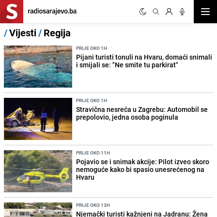
Otvor
/
Vijesti
/
Regija
PRIJE OKO 1H
Pijani turisti tonuli na Hvaru, domaći snimali
i smijali se: "Ne smite tu parkirat"
PRIJE OKO 1H
Stravična nesreća u Zagrebu: Automobil se
prepolovio, jedna osoba poginula
PRIJE OKO 11H
Pojavio se i snimak akcije: Pilot izveo skoro
nemoguće kako bi spasio unesrećenog na
Hvaru
PRIJE OKO 13H
Njemački turisti kažnjeni na Jadranu: Žena