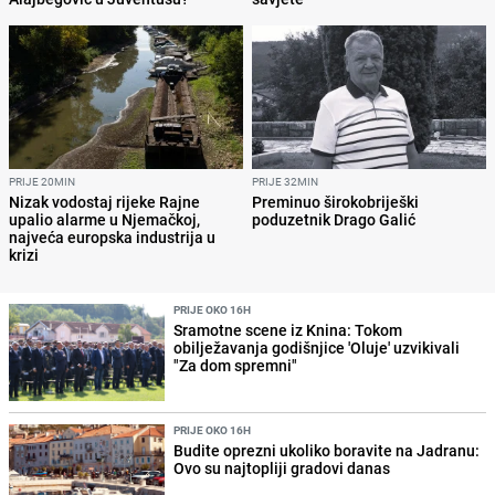
PRIJE 20MIN
PRIJE 32MIN
Nizak vodostaj rijeke Rajne
Preminuo širokobriješki
upalio alarme u Njemačkoj,
poduzetnik Drago Galić
najveća europska industrija u
krizi
PRIJE OKO 16H
Sramotne scene iz Knina: Tokom
obilježavanja godišnjice 'Oluje' uzvikivali
"Za dom spremni"
PRIJE OKO 16H
Budite oprezni ukoliko boravite na Jadranu:
Ovo su najtopliji gradovi danas