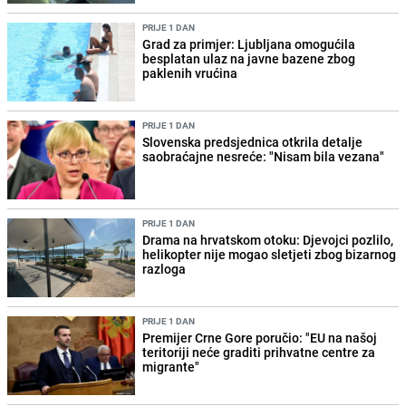
PRIJE 1 DAN
Grad za primjer: Ljubljana omogućila
besplatan ulaz na javne bazene zbog
paklenih vrućina
PRIJE 1 DAN
Slovenska predsjednica otkrila detalje
saobraćajne nesreće: "Nisam bila vezana"
PRIJE 1 DAN
Drama na hrvatskom otoku: Djevojci pozlilo,
helikopter nije mogao sletjeti zbog bizarnog
razloga
PRIJE 1 DAN
Premijer Crne Gore poručio: "EU na našoj
teritoriji neće graditi prihvatne centre za
migrante"