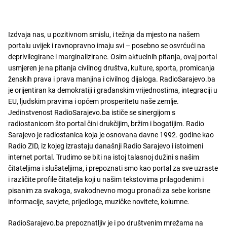
Izdvaja nas, u pozitivnom smislu, i težnja da mjesto na našem
portalu uvijek i ravnopravno imaju svi – posebno se osvrćući na
deprivilegirane i marginalizirane. Osim aktuelnih pitanja, ovaj portal
usmjeren je na pitanja civilnog društva, kulture, sporta, promicanja
ženskih prava i prava manjina i civilnog dijaloga. RadioSarajevo.ba
je orijentiran ka demokratiji i građanskim vrijednostima, integraciji u
EU, ljudskim pravima i općem prosperitetu naše zemlje.
Jedinstvenost RadioSarajevo.ba ističe se sinergijom s
radiostanicom što portal čini drukčijim, bržim i bogatijim. Radio
Sarajevo je radiostanica koja je osnovana davne 1992. godine kao
Radio ZID, iz kojeg izrastaju današnji Radio Sarajevo i istoimeni
internet portal. Trudimo se biti na istoj talasnoj dužini s našim
čitateljima i slušateljima, i prepoznati smo kao portal za sve uzraste
i različite profile čitatelja koji u našim tekstovima prilagođenim i
pisanim za svakoga, svakodnevno mogu pronaći za sebe korisne
informacije, savjete, prijedloge, muzičke novitete, kolumne.
RadioSarajevo.ba prepoznatljiv je i po društvenim mrežama na