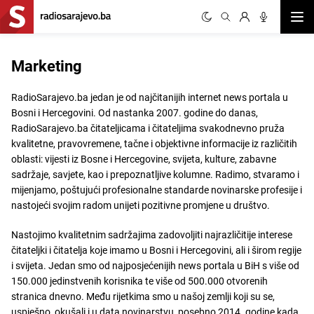
Otvor
Marketing
RadioSarajevo.ba jedan je od najčitanijih internet news portala u
Bosni i Hercegovini. Od nastanka 2007. godine do danas,
RadioSarajevo.ba čitateljicama i čitateljima svakodnevno pruža
kvalitetne, pravovremene, tačne i objektivne informacije iz različitih
oblasti: vijesti iz Bosne i Hercegovine, svijeta, kulture, zabavne
sadržaje, savjete, kao i prepoznatljive kolumne. Radimo, stvaramo i
mijenjamo, poštujući profesionalne standarde novinarske profesije i
nastojeći svojim radom unijeti pozitivne promjene u društvo.
Nastojimo kvalitetnim sadržajima zadovoljiti najrazličitije interese
čitateljki i čitatelja koje imamo u Bosni i Hercegovini, ali i širom regije
i svijeta. Jedan smo od najposjećenijih news portala u BiH s više od
150.000 jedinstvenih korisnika te više od 500.000 otvorenih
stranica dnevno. Među rijetkima smo u našoj zemlji koji su se,
uspješno, okušali i u data novinarstvu, posebno 2014. godine kada