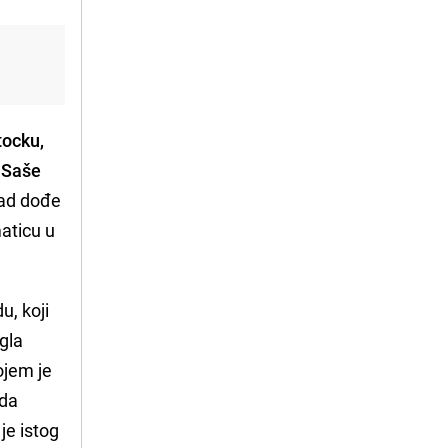
ocku,
u
Saše
kad dođe
aticu u
u, koji
gla
ojem je
 da
je istog