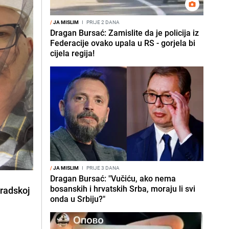
/
JA MISLIM
I
PRIJE 2 DANA
Dragan Bursać: Zamislite da je policija iz
Federacije ovako upala u RS - gorjela bi
cijela regija!
/
JA MISLIM
I
PRIJE 3 DANA
Dragan Bursać: "Vučiću, ako nema
bosanskih i hrvatskih Srba, moraju li svi
Gradskoj
onda u Srbiju?"