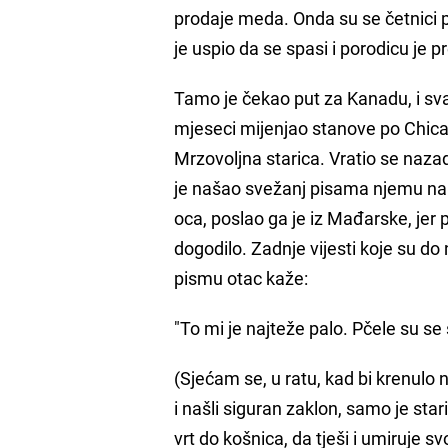
prodaje meda. Onda su se četnici p
je uspio da se spasi i porodicu je 
Tamo je čekao put za Kanadu, i s
mjeseci mijenjao stanove po Chicag
Mrzovoljna starica. Vratio se nazad
je našao svežanj pisama njemu namij
oca, poslao ga je iz Mađarske, jer p
dogodilo. Zadnje vijesti koje su do
pismu otac kaže:
"To mi je najteže palo. Pčele su se
(Sjećam se, u ratu, kad bi krenulo na
i našli siguran zaklon, samo je sta
vrt do košnica, da tješi i umiruje s