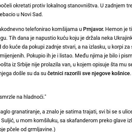
očeli okretati protiv lokalnog stanovništva. U zadnjem t
prebacio u Novi Sad.
vakodnevno telefonirao komšijama u
Prnjavor.
Hemon je t
u. Tih dana je napustio kuću koju je držala neka Ukrajin
 do kuće da pokupi zadnje stvari, a na izlasku, u korpi z
enjenih. Pokupio ih je i listao. Među njima je bilo i pis
ošta iz Srbije nije prolazila van, u kojem opisuje šta mu s
 njega došle su da su
četnici razorili sve njegove košnice
 smrzle na hladnoći."
glo granatiranje, a znalo je satima trajati, svi bi se s ulice
ri Suljić, u mom komšiluku, sa skafanderom preko glave iz
voje pčele od grmljavine.)