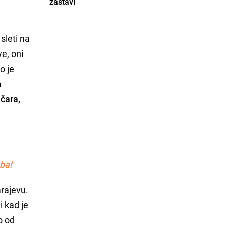
zastavi
sleti na
e, oni
o je
a
ičara,
ba!
arajevu.
i kad je
o od