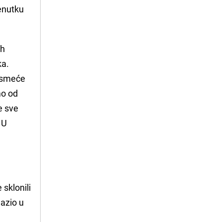
renutku
ih
ka.
a smeće
mo od
e sve
. U
 sklonili
lazio u