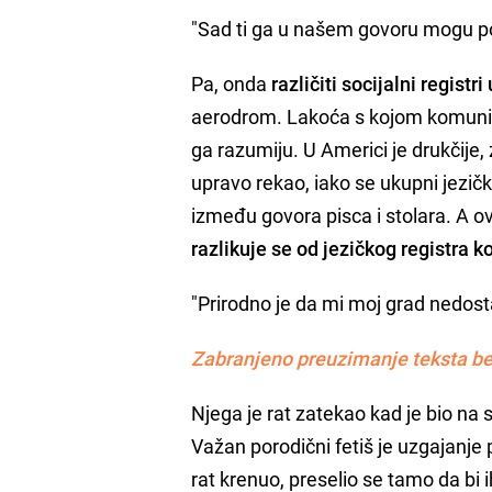
"Sad ti ga u našem govoru mogu po
Pa, onda
različiti socijalni registri
aerodrom. Lakoća s kojom komunicir
ga razumiju. U Americi je drukčije, 
upravo rekao, iako se ukupni jezičk
između govora pisca i stolara. A o
razlikuje se od jezičkog registra 
"Prirodno je da mi moj grad nedost
Zabranjeno preuzimanje teksta be
Njega je rat zatekao kad je bio na
Važan porodični fetiš je uzgajanje p
rat krenuo, preselio se tamo da bi 