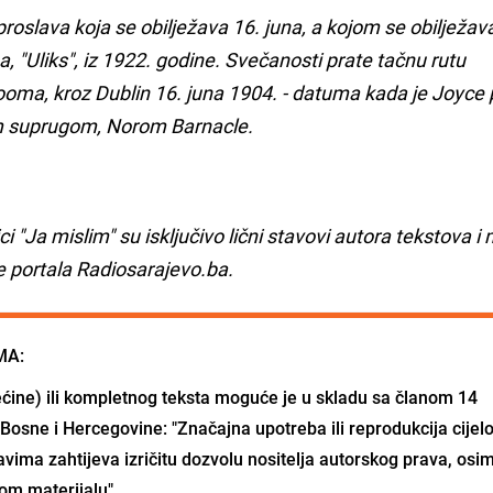
roslava koja se obilježava 16. juna, a kojom se obilježav
"Uliks", iz 1922. godine. Svečanosti prate tačnu rutu
oma, kroz Dublin 16. juna 1904. - datuma kada je Joyce p
m suprugom, Norom Barnacle.
rici "Ja mislim" su isključivo lični stavovi autora tekstova 
e portala Radiosarajevo.ba.
MA:
ćine) ili kompletnog teksta moguće je u skladu sa članom 14
Bosne i Hercegovine: "Značajna upotreba ili reprodukcija cijel
vima zahtijeva izričitu dozvolu nositelja autorskog prava, osi
om materijalu".