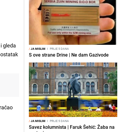
i gleda
/
JA MISLIM
I
PRIJE 5 DANA
 ostatak
S ove strane Drine | Ne dam Gazivode
braćao
/
JA MISLIM
I
PRIJE 5 DANA
Savez kolumnista | Faruk Šehić: Žaba na