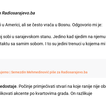
 Radiosarajevo.ba
u Americi, ali se često vraća u Bosnu. Odgovorio mi je:
j sobi u sarajevskom stanu. Jedino kad sjedim na njemu 
taktu sa samim sobom. I to su jedini trenuci u kojema mi
ujemo | Semezdin Mehmedinović piše za Radiosarajevo.ba
nedostaje
. Počinje primjećivati stvari na koje ranije nije o
likovati akcente po kvartovima grada. On razlikuje