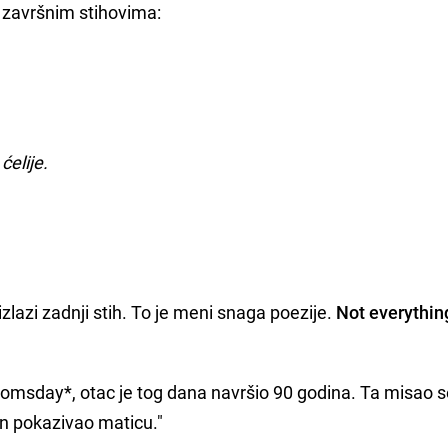
a završnim stihovima:
ćelije.
izlazi zadnji stih. To je meni snaga poezije.
Not everythin
oomsday*, otac je tog dana navršio 90 godina. Ta misao 
on pokazivao maticu."