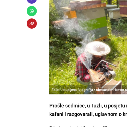
Foto: Ustupljena fotografija / Aleksandar Hemon s
Prošle sedmice, u Tuzli, u posjetu
kafani i razgovarali, uglavnom o kn