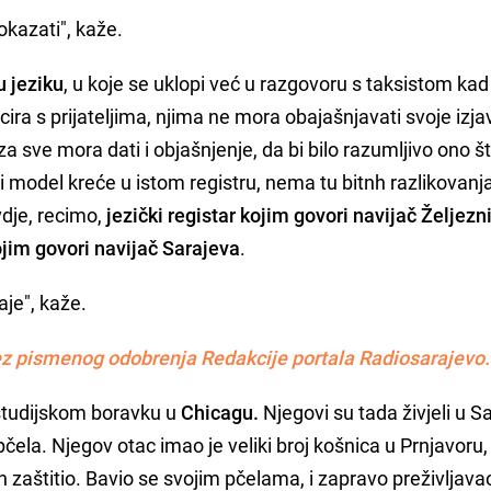
kazati", kaže.
u jeziku
, u koje se uklopi već u razgovoru s taksistom kad 
a s prijateljima, njima ne mora obajašnjavati svoje izjav
za sve mora dati i objašnjenje, da bi bilo razumljivo ono št
i model kreće u istom registru, nema tu bitnh razlikovanj
vdje, recimo,
jezički registar kojim govori navijač Željezn
kojim govori navijač Sarajeva
.
aje", kaže.
z pismenog odobrenja Redakcije portala Radiosarajevo.
 studijskom boravku u
Chicagu.
Njegovi su tada živjeli u S
čela. Njegov otac imao je veliki broj košnica u Prnjavoru, 
ih zaštitio. Bavio se svojim pčelama, i zapravo preživljava