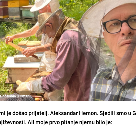
a pčelama u Ontariju
 mi je došao prijatelj. Aleksandar Hemon. Sjedili smo u 
jiževnosti. Ali moje prvo pitanje njemu bilo je: