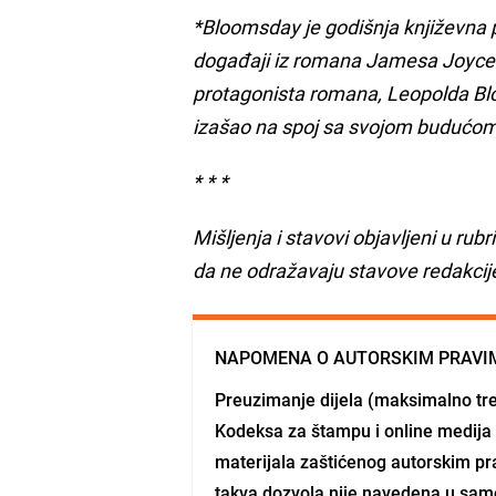
*Bloomsday je godišnja književna p
događaji iz romana Jamesa Joycea, 
protagonista romana, Leopolda Blo
izašao na spoj sa svojom budućo
* * *
Mišljenja i stavovi objavljeni u rub
da ne odražavaju stavove redakcij
NAPOMENA O AUTORSKIM PRAVI
Preuzimanje dijela (maksimalno tre
Kodeksa za štampu i online medija 
materijala zaštićenog autorskim pra
takva dozvola nije navedena u sam