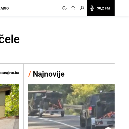
RADIO
90,2 FM
čele
/
Najnovije
osarajevo.ba