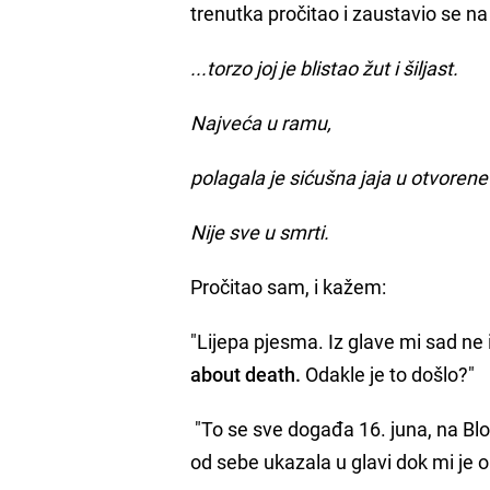
trenutka pročitao i zaustavio se n
...torzo joj je blistao žut i šiljast.
Najveća u ramu,
polagala je sićušna jaja u otvorene 
Nije sve u smrti.
Pročitao sam, i kažem:
"Lijepa pjesma. Iz glave mi sad ne 
about death.
Odakle je to došlo?"
"To se sve događa 16. juna, na Bl
od sebe ukazala u glavi dok mi je 