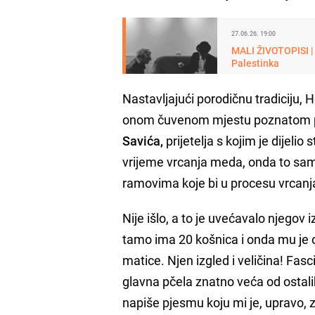
27.06.26. 19:00
MALI ŽIVOTOPISI | 
Palestinka
Nastavljajući porodičnu tradiciju,
onom čuvenom mjestu poznatom po 
Savića,
prijetelja s kojim je dijelio
vrijeme vrcanja meda, onda to sam
ramovima koje bi u procesu vrcanj
Nije išlo, a to je uvećavalo njegov 
tamo ima 20 košnica i onda mu je o
matice. Njen izgled i veličina! Fasc
glavna pčela znatno veća od ostali
napiše pjesmu koju mi je, upravo,