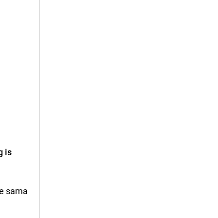
g is
se sama