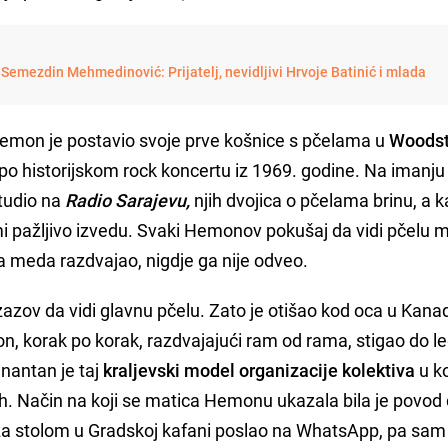
Semezdin Mehmedinović: Prijatelj, nevidljivi Hrvoje Batinić i mlada
 Hemon je postavio svoje prve košnice s pčelama u
Woodst
historijskom rock koncertu iz 1969. godine. Na imanj
 studio na
Radio Sarajevu,
njih dvojica o pčelama brinu, a 
i pažljivo izvedu. Svaki Hemonov pokušaj da vidi pčelu m
a meda razdvajao, nigdje ga nije odveo.
izazov da vidi glavnu pčelu. Zato je otišao kod oca u Kanad
n, korak po korak, razdvajajući ram od rama, stigao do le
inantan je taj
kraljevski model organizacije kolektiva
u k
h. Način na koji se matica Hemonu ukazala bila je povod
 za stolom u Gradskoj kafani poslao na WhatsApp, pa sam 