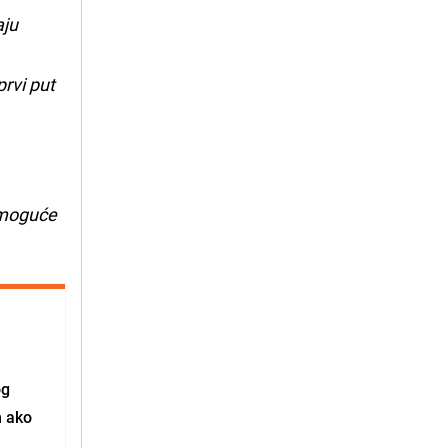
aju
rvi put
i moguće
og
m ako