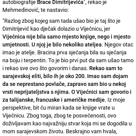
autobiografije
Brace Dimitrijevića
", rekao je
Mehmedinović, te nastavio:
"Razlog zbog kojeg sam tada ušao bio je taj što je
Dimitrijević kao dječak dolazio u Vijećnicu, jer
Vijećnica nije bila samo mjesto knjige, nego i mjesto
umjetnosti. U njoj je bilo nekoliko ateljea
. Njegov otac
imao je atelje. Bracina prva sjećanja bila su sjećanja
na boju i terpentin. To je bio prvi put da sam ušao tamo
i rekao sve ovo što govorim i danas.
Rekao sam to
sarajevskoj eliti, bilo ih je oko 200. Imao sam dojam
da se neprestano povlače, zapravo sam bio u nekoj
vrsti neprijateljstva s njima. O Vijećnici sam govorio i
za talijanske, francuske i američke medije
. Iz moje
perspektive, bit ću miran kada se knjige vrate u
Vijećnicu. Zbog toga, zbog te posvećenosti, ovo
doživljavam kao najvažniju stvar koja mi se dogodila u
mom sarajevskom životu. Beskrajno vam hvala,