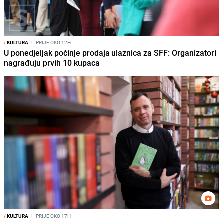
/
KULTURA
I
PRIJE OKO 12H
U ponedjeljak počinje prodaja ulaznica za SFF: Organizatori
nagrađuju prvih 10 kupaca
/
KULTURA
I
PRIJE OKO 17H