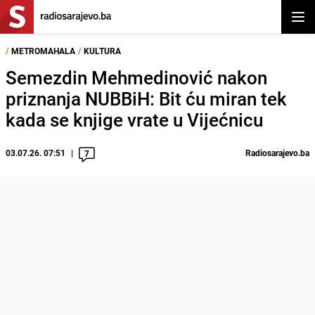
Otvor
/
METROMAHALA
/
KULTURA
Semezdin Mehmedinović nakon
priznanja NUBBiH: Bit ću miran tek
kada se knjige vrate u Vijećnicu
03.07.26. 07:51
Radiosarajevo.ba
7