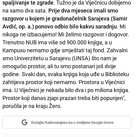
spaljivanje te zgrade
. Tužno je da Vijećnicu dobijemo
na samo dva sata.
Prije dva mjeseca imali smo
razgovor u kojem je gradonačelnik Sarajeva (Samir
Avdić, op. a.) ponovo odbio bilo kakvu saradnju
. Mi
nikoga ne izbacujemo! Mi želimo razgovor i dogovor.
Trenutno NUB ima više od 900.000 knjiga, a u
Kampusu nemamo gdje smještati taj fond. Zahvalni
smo Univerzitetu u Sarajevu (UNSA) što nam je
omogućio prostor, ali tu smo postanari još dvije
godine. Svaki dan, svaka knjiga koja uđe u Biblioteku
zahtijeva prostor koji nemamo. Prostora u Vijećnici
ima. U Vijećnici je nekada bilo dva i po miliona knjiga.
Prostor koji danas zjapi prazan treba biti popunjen",
poručila je na kraju Žero.
Dodajte Radiosarajevo.ba u omiljene Google izvore