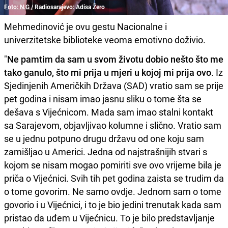
Foto: N.G / Radiosarajevo: Adisa Žero
Mehmedinović je ovu gestu Nacionalne i
univerzitetske biblioteke veoma emotivno doživio.
"
Ne pamtim da sam u svom životu dobio nešto što me
tako ganulo, što mi prija u mjeri u kojoj mi prija ovo
. Iz
Sjedinjenih Američkih Država (SAD) vratio sam se prije
pet godina i nisam imao jasnu sliku o tome šta se
dešava s Vijećnicom. Mada sam imao stalni kontakt
sa Sarajevom, objavljivao kolumne i slično. Vratio sam
se u jednu potpuno drugu državu od one koju sam
zamišljao u Americi. Jedna od najstrašnijih stvari s
kojom se nisam mogao pomiriti sve ovo vrijeme bila je
priča o Vijećnici. Svih tih pet godina zaista se trudim da
o tome govorim. Ne samo ovdje. Jednom sam o tome
govorio i u Vijećnici, i to je bio jedini trenutak kada sam
pristao da uđem u Vijećnicu. To je bilo predstavljanje