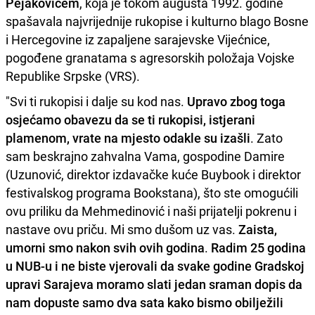
Pejakovićem
, koja je tokom augusta 1992. godine
spašavala najvrijednije rukopise i kulturno blago Bosne
i Hercegovine iz zapaljene sarajevske Vijećnice,
pogođene granatama s agresorskih položaja Vojske
Republike Srpske (VRS).
"Svi ti rukopisi i dalje su kod nas.
Upravo zbog toga
osjećamo obavezu da se ti rukopisi, istjerani
plamenom, vrate na mjesto odakle su izašli
. Zato
sam beskrajno zahvalna Vama, gospodine Damire
(Uzunović, direktor izdavačke kuće Buybook i direktor
festivalskog programa Bookstana), što ste omogućili
ovu priliku da Mehmedinović i naši prijatelji pokrenu i
nastave ovu priču. Mi smo dušom uz vas.
Zaista,
umorni smo nakon svih ovih godina
.
Radim 25 godina
u NUB-u i ne biste vjerovali da svake godine Gradskoj
upravi Sarajeva moramo slati jedan sraman dopis da
nam dopuste samo dva sata kako bismo obilježili