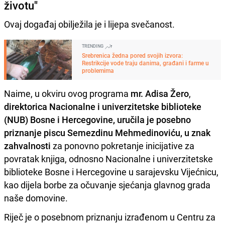
životu"
Ovaj događaj obilježila je i lijepa svečanost.
TRENDING
Srebrenica žedna pored svojih izvora:
Restrikcije vode traju danima, građani i farme u
problemima
Naime, u okviru ovog programa
mr. Adisa Žero
,
direktorica Nacionalne i univerzitetske biblioteke
(NUB) Bosne i Hercegovine, uručila je posebno
priznanje piscu Semezdinu Mehmedinoviću, u znak
zahvalnosti
za ponovno pokretanje inicijative za
povratak knjiga, odnosno Nacionalne i univerzitetske
biblioteke Bosne i Hercegovine u sarajevsku Vijećnicu,
kao dijela borbe za očuvanje sjećanja glavnog grada
naše domovine.
Riječ je o posebnom priznanju izrađenom u Centru za