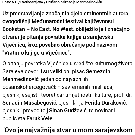
Foto: N.G / Radiosarajevo / Uručeno priznanje Mehmedinoviću
Uz predstavljanje značajnih djela eminentnih autora,
ovogodišnji Međunarodni festival književnosti
Bookstan – No East. No West. obilježilo je i značajno
otvaranje pitanja povratka knjiga u sarajevsku
Vijećnicu, kroz posebno obraćanje pod nazivom
"Vratimo knjige u Vijećnicu".
O pitanju povratka Vijećnice u središte kulturnog života
Sarajeva govorili su veliki bh. pisac
Semezdin
Mehmedinović
, jedan od najvažnijih
bosanskohercegovačkih savremenih mislilaca,
pjesnik, esejist i teoretičar umjetnosti i kulture, prof. dr.
Senadin Musabegović
, pjesnikinja
Ferida Duraković
,
pjesnik i prevoditelj
Sinan Gudžević,
te novinar i
publicista
Faruk Vele
.
"Ovo je najvažnija stvar u mom sarajevskom