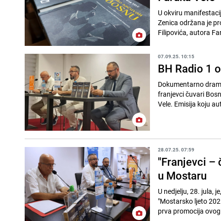
U okviru manifestacij
Zenica održana je p
Filipovića, autora Fa
07.09.25. 10:15
BH Radio 1 ob
Dokumentarno dramsk
franjevci čuvari Bos
Vele. Emisija koju aut
28.07.25. 07:59
"Franjevci –
u Mostaru
U nedjelju, 28. jula,
"Mostarsko ljeto 2025
prva promocija ovog 