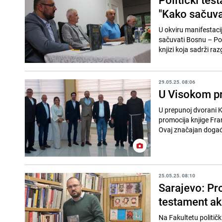
"Kako sačuva
U okviru manifestaci
sačuvati Bosnu – Pol
knjizi koja sadrži r
29.05.25. 08:06
U Visokom pr
U prepunoj dvorani K
promocija knjige Fra
Ovaj značajan događaj
25.05.25. 08:10
Sarajevo: Pr
testament a
Na Fakultetu politič