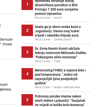
Njemačka istražuje slučaj
1
desetočlane porodice iz BiH:
Primaju 7.300 eura socijalne
pomoći mjesečno
PRIJE 2 DANA
|
SVIJET
:
Imala ga je skoro svaka kuća u
2
Jugoslaviji: Danas ovaj luster
vrijedi i nekoliko hiljada eura
ačke kuće
PRIJE 2 DANA
|
ZANIMLJIVOSTI
a". Pored
Dr. Erma Ramić-Kunić održala
3
lekciju notornom Miloradu Dodiku:
"Pokazujete silno neznanje"
PRIJE 2 DANA
|
TEME
Meteorolog FHMZ-a najavio kišu i
4
pad temperatura: "Jedno od
najsvježijih ljeta posljednjih
godina"
nosti
PRIJE 2 DANA
|
BOSNA I HERCEGOVINA
jećnice,
Potresna poruka imama nakon
5
smrti Aldine Ljubunčić: "Dunjaluk
ne vrijedi ni koliko krilo komarca"