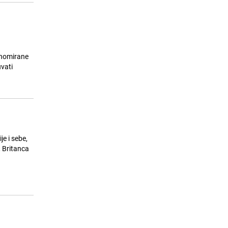
enomirane
vati
e i sebe,
 Britanca