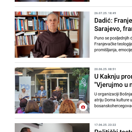
26.07.25. 18:49
Dadić: Franje
Sarajevo, fra
Puno se posljednjih d
Franjevačke teologije
promišljanja, emocije 
20.06.25. 08:51
U Kaknju pro
"Vjerujmo u n
U organizaciji Bošnj
atriju Doma kulture 
bosanskohercegovačk
17.06.25. 23:22
Politički te