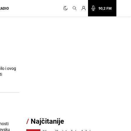
RADIO
90,2 FM
lo i ovog
ti
/
Najčitanije
nosti
jevsku