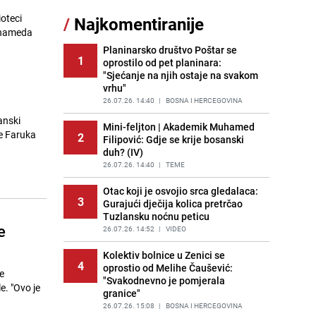
ioteci
/
Najkomentiranije
Lažne novčanice preplavljuju
uhameda
11
tržište: Ove eure najčešće
pokušavaju podvaliti
Planinarsko društvo Poštar se
1
oprostilo od pet planinara:
PRIJE OKO 23H
|
SVIJET
"Sjećanje na njih ostaje na svakom
vrhu"
Recept za brze uštipke: Ne upijaju
12
ulje i gotovi su za 30 minuta
26.07.26. 14:40
|
BOSNA I HERCEGOVINA
PRIJE 1 DAN
|
RECEPTI
anski
Mini-feljton | Akademik Muhamed
te Faruka
2
Filipović: Gdje se krije bosanski
Imate tikvice i piletinu? Napravite
13
duh? (IV)
ovaj brzi ručak iz jedne tave
26.07.26. 14:40
|
TEME
PRIJE 1 DAN
|
RECEPTI
Otac koji je osvojio srca gledalaca:
Jedan od najvećih gradova nije na
3
14
Gurajući dječija kolica pretrčao
listi: Ovo su lokacije prvih Lidl
Tuzlansku noćnu peticu
prodavnica u BiH
e
26.07.26. 14:52
|
VIDEO
PRIJE 1 DAN
|
BOSNA I HERCEGOVINA
Kolektiv bolnice u Zenici se
Užas u bh. susjedstvu, mladići
4
15
oprostio od Melihe Čaušević:
bludničili nad maloljetnicom i sve
e
"Svakodnevno je pomjerala
snimali: "Stari te gleda u lajvu"
e. "Ovo je
granice"
PRIJE 2 DANA
|
REGIJA
26.07.26. 15:08
|
BOSNA I HERCEGOVINA