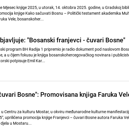
e Mjesec knjige 2025, u utorak, 14. oktobra 2025. godine, u Gradskoj bibl
romocija knjige Kako sačuvati Bosnu – Politički testament akademika M
ruka Vele, bosanskoher...
javljuje: "Bosanski franjevci - čuvari Bosne"
i program BH Radija 1 pripremio je radio dokument pod naslovom Bos
ne, a u čijem fokusu je knjiga bosanskohercegovačkog novinara i publicis
orski potpisuje Emil Kar...
 čuvari Bosne": Promovisana knjiga Faruka Vel
 je, u Centru za kulturu Mostar, u okviru međunarodne kulturne manifestacij
", upriličena promocija knjige Franjevci – čuvari Bosne autora Faruka Vel
djela u Mostaru...