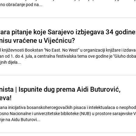
bno obraćanje pod na...
ara pitanje koje Sarajevo izbjegava 34 godine
nisu vraćene u Vijećnicu?
 književnosti Bookstan "No East. No West" u organizaciji knjižare i izdav
n od 1. do 4. jula, a centralna festivalska tema ove godine je "Gluho dob
ih dijela...
ista | Ispunite dug prema Aidi Buturović,
eva!
ana inicijativa bosanskohercegovačkih pisaca i intelektualaca o neophod
osno Nacionalne i univerzitetske biblioteke (NUB) u prostore sarajevske Vi
je na Aidu Buturovi...