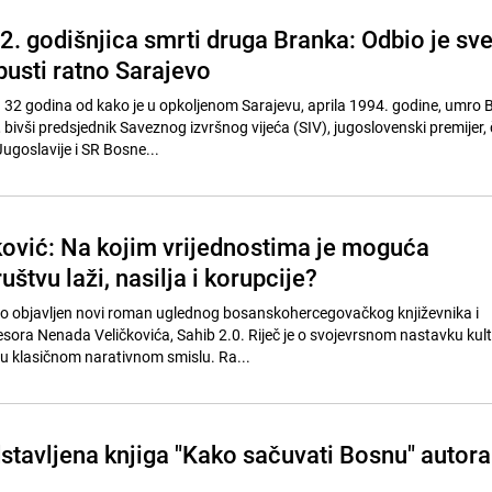
2. godišnjica smrti druga Branka: Odbio je sv
pusti ratno Sarajevo
32 godina od kako je u opkoljenom Sarajevu, aprila 1994. godine, umro 
 bivši predsjednik Saveznog izvršnog vijeća (SIV), jugoslovenski premijer, 
ugoslavije i SR Bosne...
ović: Na kojim vrijednostima je moguća
uštvu laži, nasilja i korupcije?
no objavljen novi roman uglednog bosanskohercegovačkog književnika i
esora Nenada Veličkovića, Sahib 2.0. Riječ je o svojevrsnom nastavku kul
 u klasičnom narativnom smislu. Ra...
dstavljena knjiga "Kako sačuvati Bosnu" autora