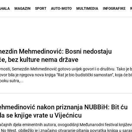
HALA
MAGAZIN
SPORT
AUTO-MOTO
MULTIMEDIA
INFOGRAFIKE
emezdin Mehmedinović: Bosni nedostaju
če, bez kulture nema države
vnosti, Semezdin Mehmedinović gotovo uvijek govori i o društvu. Tako je bi
or bila je njegova nova knjiga "Rat je bio budistički samostan", koja će bi
oku sutra,...
hmedinović nakon priznanja NUBBiH: Bit ću
a se knjige vrate u Vijećnicu
ačajnih djela eminentnih autora, ovogodišnji Međunarodni festival književ
o West. obilježilo je i značajno otvaranje pitanja povratka knjiga u sara