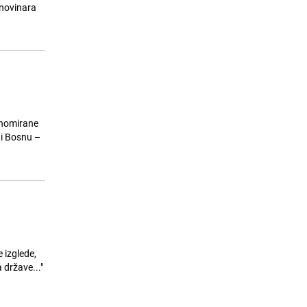
 novinara
Planinari iz Hercegovine odustali
15
od uspona na vrh Elbrusa, u
povratku saznali za tragediju
26.07.26. 16:15
|
BOSNA I HERCEGOVINA
enomirane
ti Bosnu –
e izglede,
 države..."