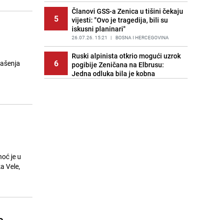
Članovi GSS-a Zenica u tišini čekaju
5
vijesti: "Ovo je tragedija, bili su
iskusni planinari"
26.07.26. 15:21
|
BOSNA I HERCEGOVINA
Ruski alpinista otkrio mogući uzrok
6
gašenja
pogibije Zeničana na Elbrusu:
Jedna odluka bila je kobna
26.07.26. 15:31
|
SVIJET
Bećirović izrazio saučešće
7
porodicama stradalih planinara:
"Bolni trenuci, BiH dijeli tugu"
26.07.26. 15:36
|
BOSNA I HERCEGOVINA
Saučešće FK Velež nakon tragedije
8
na Elbrusu: "Neka uspomena na
oć je u
stradale ostane trajno sačuvana"
a Vele,
26.07.26. 15:39
|
NOGOMET
U znak poštovanja prema stradalim
9
planinarima: Otkazani koncerti u
Zenici i Kaknju
26.07.26. 15:47
|
BOSNA I HERCEGOVINA
e