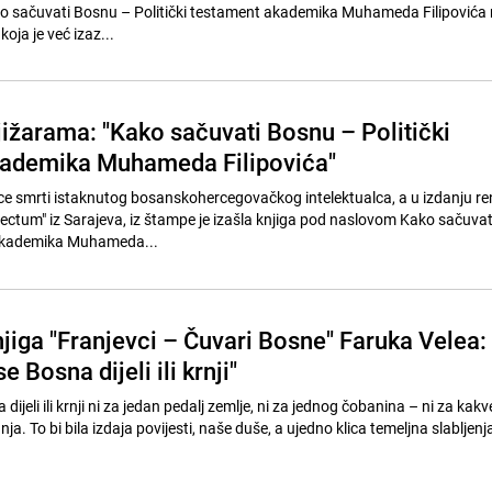
ko sačuvati Bosnu – Politički testament akademika Muhameda Filipovića
koja je već izaz...
jižarama: "Kako sačuvati Bosnu – Politički
kademika Muhameda Filipovića"
ce smrti istaknutog bosanskohercegovačkog intelektualca, a u izdanju r
ctum" iz Sarajeva, iz štampe je izašla knjiga pod naslovom Kako sačuva
 akademika Muhameda...
jiga "Franjevci – Čuvari Bosne" Faruka Velea:
e Bosna dijeli ili krnji"
dijeli ili krnji ni za jedan pedalj zemlje, ni za jednog čobanina – ni za kakv
nja. To bi bila izdaja povijesti, naše duše, a ujedno klica temeljna slabljenja