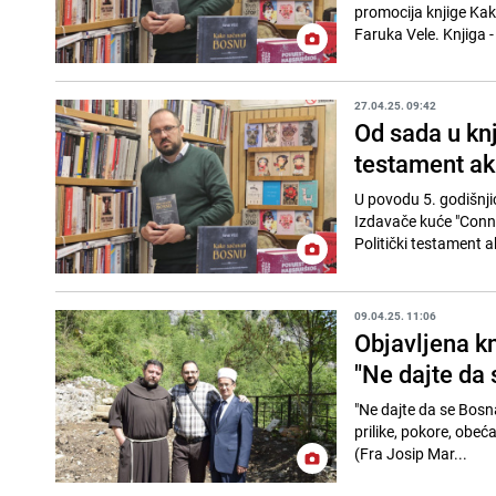
promocija knjige Ka
Faruka Vele. Knjiga - 
27.04.25. 09:42
Od sada u kn
testament a
U povodu 5. godišnji
Izdavače kuće "Conne
Politički testament
09.04.25. 11:06
Objavljena kn
"Ne dajte da s
"Ne dajte da se Bosna 
prilike, pokore, obeća
(Fra Josip Mar...