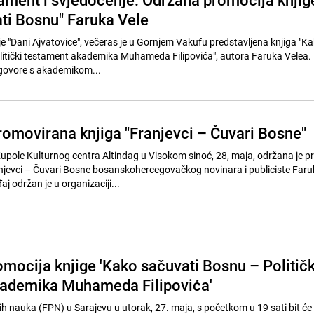
ti Bosnu" Faruka Vele
je "Dani Ajvatovice", večeras je u Gornjem Vakufu predstavljena knjiga "K
itički testament akademika Muhameda Filipovića", autora Faruka Velea. R
azgovore s akademikom...
omovirana knjiga "Franjevci – Čuvari Bosne"
upole Kulturnog centra Altindag u Visokom sinoć, 28, maja, održana je p
njevci – Čuvari Bosne bosanskohercegovačkog novinara i publiciste Faru
 održan je u organizaciji...
omocija knjige 'Kako sačuvati Bosnu – Političk
kademika Muhameda Filipovića'
kih nauka (FPN) u Sarajevu u utorak, 27. maja, s početkom u 19 sati bit ć