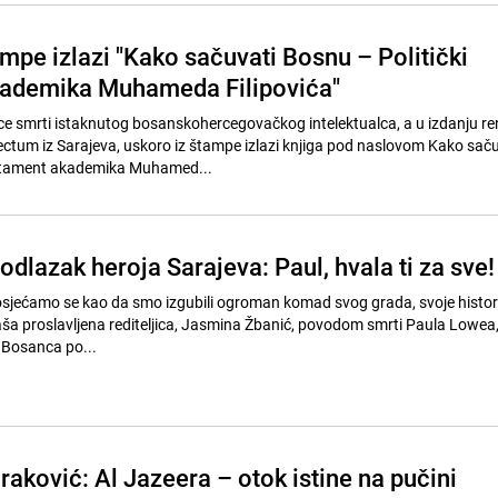
mpe izlazi "Kako sačuvati Bosnu – Politički
kademika Muhameda Filipovića"
ce smrti istaknutog bosanskohercegovačkog intelektualca, a u izdanju r
tum iz Sarajeva, uskoro iz štampe izlazi knjiga pod naslovom Kako saču
estament akademika Muhamed...
 odlazak heroja Sarajeva: Paul, hvala ti za sve!
 osjećamo se kao da smo izgubili ogroman komad svog grada, svoje historij
ša proslavljena rediteljica, Jasmina Žbanić, povodom smrti Paula Lowea,
i Bosanca po...
aković: Al Jazeera – otok istine na pučini