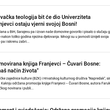
vačka teologija bit će dio Univerziteta
njevci ostaju vjerni svojoj Bosni!
ana u BiH, Sarajevu pa i izvan naše domovine govorilo i pisalo o slučaju 
 nakon toliko godina njezina djelovanja. Mnogi su u javnosti iznijeli svoja
pa i iskrenu zabri...
movirana knjiga Franjevci – Čuvari Bosne:
aš način života"
ačke zajednice kulture (BZK) i Hrvatskog kulturnog društva "Napredak", sin
u Kaknju održana promocija knjige Franjevci – Čuvari Bosne, autora Faruk
og novinara i publi...
stament i svjedočenje: Održana promocija knjig