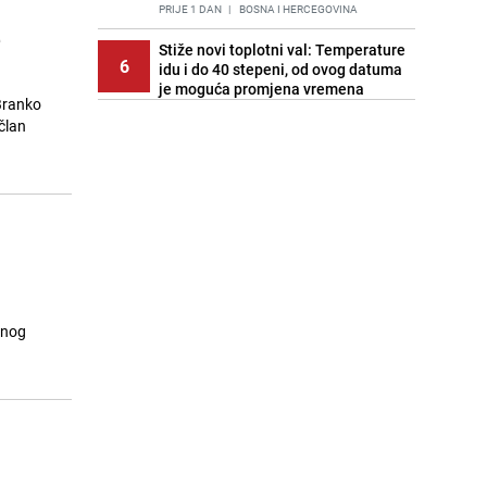
PRIJE 1 DAN
|
BOSNA I HERCEGOVINA
e
Stiže novi toplotni val: Temperature
6
idu i do 40 stepeni, od ovog datuma
je moguća promjena vremena
Branko
PRIJE OKO 21H
|
BOSNA I HERCEGOVINA
član
Cijela regija čeka njegovu
7
progonozu: Poznati meteorolog
najavljuje veću promjenu vremena
PRIJE 1 DAN
|
REGIJA
Stručnjaci upozoravaju: Izrael ulaže
8
milione kako bi utjecao na
odgovore ChatGPT-a o Gazi
PRIJE 2 DANA
|
SVIJET
tnog
Kako očistiti staklo od tuš-kabina:
9
Jednostavni savjeti za očuvanje
sjaja
PRIJE 2 DANA
|
ŽIVOT I STIL
Pratite uživo | Nevrijeme zahvatilo
10
Split, kiša ide prema BiH
PRIJE OKO 20H
|
REGIJA