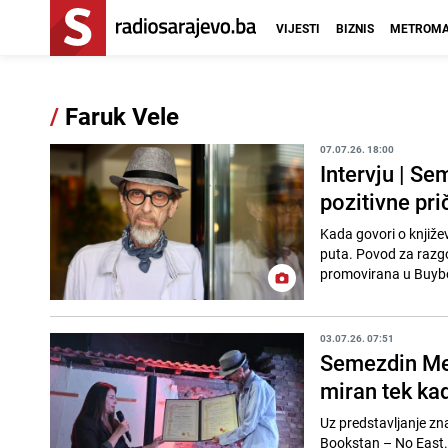
VIJESTI
BIZNIS
METROMA
/
Faruk Vele
07.07.26. 18:00
Intervju | S
pozitivne pri
Kada govori o knjiže
puta. Povod za razgov
promovirana u Buybo
03.07.26. 07:51
Semezdin Me
miran tek kad
Uz predstavljanje zn
Bookstan – No East. N