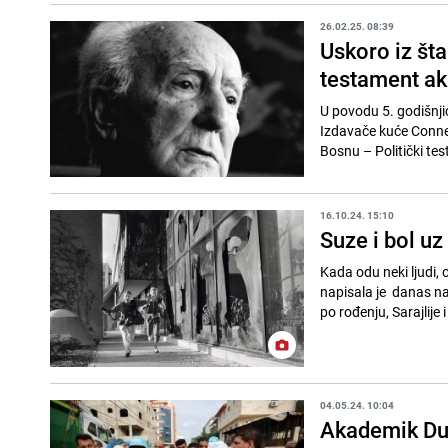
26.02.25. 08:39
Uskoro iz šta
testament a
U povodu 5. godišnji
Izdavače kuće Connec
Bosnu – Politički t
16.10.24. 15:10
Suze i bol uz
Kada odu neki ljudi,
napisala je danas na
po rođenju, Sarajlije 
04.05.24. 10:04
Akademik Dur