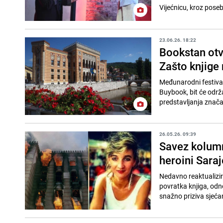
Vijećnicu, kroz pose
23.06.26. 18:22
Bookstan otv
Zašto knjige 
Međunarodni festival
Buybook, bit će održa
predstavljanja značajn
26.05.26. 09:39
Savez kolumn
heroini Saraj
Nedavno reaktualizir
povratka knjiga, odn
snažno priziva sjećan