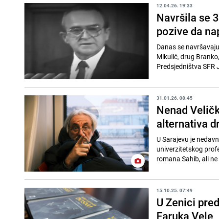
12.04.26. 19:33
Navršila se 3
pozive da na
Danas se navršavaju 
Mikulić, drug Branko,
Predsjedništva SFR J
31.01.26. 08:45
Nenad Veličk
alternativa dr
U Sarajevu je nedav
univerzitetskog prof
romana Sahib, ali ne
15.10.25. 07:49
U Zenici pre
Faruka Vele