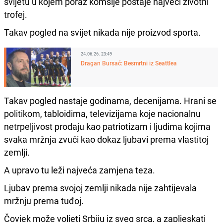
svijetu u kojem poraz komšije postaje najveći životni
trofej.
Takav pogled na svijet nikada nije proizvod sporta.
24.06.26. 23:49
Dragan Bursać: Besmrtni iz Seattlea
Takav pogled nastaje godinama, decenijama. Hrani se
politikom, tabloidima, televizijama koje nacionalnu
netrpeljivost prodaju kao patriotizam i ljudima kojima
svaka mržnja zvuči kao dokaz ljubavi prema vlastitoj
zemlji.
A upravo tu leži najveća zamjena teza.
Ljubav prema svojoj zemlji nikada nije zahtijevala
mržnju prema tuđoj.
Čovjek može voljeti Srbiju iz sveg srca, a zapljeskati