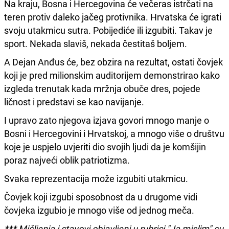
Na kraju, Bosna i Hercegovina će večeras istrčati na
teren protiv daleko jačeg protivnika. Hrvatska će igrati
svoju utakmicu sutra. Pobijediće ili izgubiti. Takav je
sport. Nekada slaviš, nekada čestitaš boljem.
A Dejan Anđus će, bez obzira na rezultat, ostati čovjek
koji je pred milionskim auditorijem demonstrirao kako
izgleda trenutak kada mržnja obuče dres, pojede
ličnost i predstavi se kao navijanje.
I upravo zato njegova izjava govori mnogo manje o
Bosni i Hercegovini i Hrvatskoj, a mnogo više o društvu
koje je uspjelo uvjeriti dio svojih ljudi da je komšijin
poraz najveći oblik patriotizma.
Svaka reprezentacija može izgubiti utakmicu.
Čovjek koji izgubi sposobnost da u drugome vidi
čovjeka izgubio je mnogo više od jednog meča.
*** Mišljenja i stavovi objavljeni u rubrici "Ja mislim" su