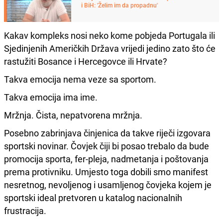
i BiH: 'Želim im da propadnu'
Kakav kompleks nosi neko kome pobjeda Portugala ili
Sjedinjenih Američkih Država vrijedi jedino zato što će
rastužiti Bosance i Hercegovce ili Hrvate?
Takva emocija nema veze sa sportom.
Takva emocija ima ime.
Mržnja. Čista, nepatvorena mržnja.
Posebno zabrinjava činjenica da takve riječi izgovara
sportski novinar. Čovjek čiji bi posao trebalo da bude
promocija sporta, fer-pleja, nadmetanja i poštovanja
prema protivniku. Umjesto toga dobili smo manifest
nesretnog, nevoljenog i usamljenog čovjeka kojem je
sportski ideal pretvoren u katalog nacionalnih
frustracija.