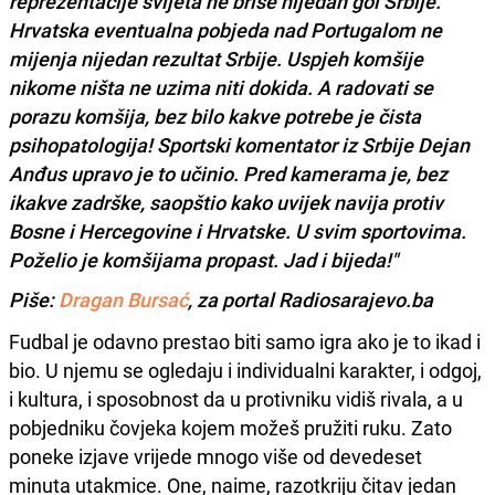
reprezentacije svijeta ne briše nijedan gol Srbije.
Hrvatska eventualna pobjeda nad Portugalom ne
mijenja nijedan rezultat Srbije. Uspjeh komšije
nikome ništa ne uzima niti dokida. A radovati se
porazu komšija, bez bilo kakve potrebe je čista
psihopatologija! Sportski komentator iz Srbije Dejan
Anđus upravo je to učinio. Pred kamerama je, bez
ikakve zadrške, saopštio kako uvijek navija protiv
Bosne i Hercegovine i Hrvatske. U svim sportovima.
Poželio je komšijama propast. Jad i bijeda!"
Piše:
Dragan Bursać
, za portal Radiosarajevo.ba
Fudbal je odavno prestao biti samo igra ako je to ikad i
bio. U njemu se ogledaju i individualni karakter, i odgoj,
i kultura, i sposobnost da u protivniku vidiš rivala, a u
pobjedniku čovjeka kojem možeš pružiti ruku. Zato
poneke izjave vrijede mnogo više od devedeset
minuta utakmice. One, naime, razotkriju čitav jedan