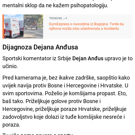
mentalni sklop da ne kažem psihopatologiju.
TRENDING
EuroExpress o navodima iz Bugojna: Tvrde da
njihova vozila nisu učestvovala u incidentu
Dijagnoza Dejana Anđusa
Sportski komentator iz Srbije
Dejan Anđus
upravo je to
učinio.
Pred kamerama je, bez ikakve zadrške, saopštio kako
uvijek navija protiv Bosne i Hercegovine i Hrvatske. U
svim sportovima. Poželio je komšijama propast. Eto,
baš tako. Priželjkuje golove protiv Bosne i
Hercegovine, priželjkuje poraze Hrvatske, priželjkuje
zadovoljstvo koje dolazi iz tuđe komšijske nesreće i
poraza.