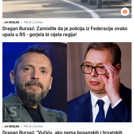
/
JA MISLIM
I
PRIJE 2 DANA
Dragan Bursać: Zamislite da je policija iz Federacije ovako
upala u RS - gorjela bi cijela regija!
/
JA MISLIM
I
PRIJE 4 DANA
Dragan Bursać: "Vučiću, ako nema bosanskih i hrvatskih