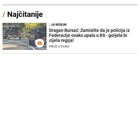
/
Najčitanije
/
JA MISLIM
Dragan Bursać: Zamislite da je policija iz
Federacije ovako upala u RS - gorjela bi
cijela regija!
PRIJE 2 DANA