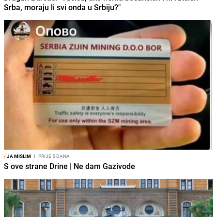
Srba, moraju li svi onda u Srbiju?"
/
JA MISLIM
I
PRIJE 5 DANA
S ove strane Drine | Ne dam Gazivode