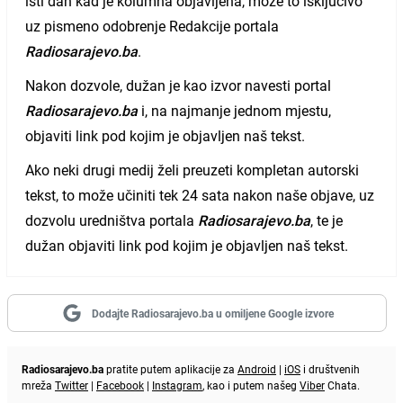
isti dan kad je kolumna objavljena, može to isključivo
uz pismeno odobrenje Redakcije portala
Radiosarajevo.ba
.
Nakon dozvole, dužan je kao izvor navesti portal
Radiosarajevo.ba
i, na najmanje jednom mjestu,
objaviti link pod kojim je objavljen naš tekst.
Ako neki drugi medij želi preuzeti kompletan autorski
tekst, to može učiniti tek 24 sata nakon naše objave, uz
dozvolu uredništva portala
Radiosarajevo.ba
, te je
dužan objaviti link pod kojim je objavljen naš tekst.
Dodajte Radiosarajevo.ba u omiljene Google izvore
Radiosarajevo.ba
pratite putem aplikacije za
Android
|
iOS
i društvenih
mreža
Twitter
|
Facebook
|
Instagram
, kao i putem našeg
Viber
Chata.