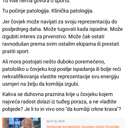
Tu više nema govora o sportu.
Tu počinje patologija. Klinička patologija.
Jer čovjek može navijati za svoju reprezentaciju do
posljednjeg daha. Može tugovati kada ispadne. Može
izgubiti interes za prvenstvo. Može čak ostati
ravnodušan prema svim ostalim ekipama ili prestati
pratiti sport.
Ali mora postojati nešto duboko poremećeno,
patološko u čovjeku koji poslije ispadanja ili bolje reći
nekvalifikovanja vlastite reprezentacije svu energiju
usmjeri na želju da komšija izgubi.
Kakva se duhovna praznina krije u čovjeku kojem
najveća radost dolazi iz tuđeg poraza, a ne vladtite
pobjede? Je li to in vivo ono "da komšiji crkne krava"?
02.07.26. 00:39
Srbijanski komentator otvoreno protiv Hrvatske