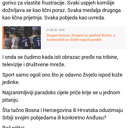
gorivo za vlastite frustracije. Svaki uspjeh komšije
doživljava se kao lični poraz. Svaka medalja drugoga
kao lična prijetnja. Svaka pobjeda kao uvreda.
27.06.26. 16:55
Dragan Bursać: Zmajevi su ujedinili Bosnu, a
nacionalisti su dobili napad panike!
I onda se čudimo kada isti obrazac pređe na tribine,
televizije i društvene mreže.
Sport samo ogoli ono što je odavno živjelo ispod kože
jedinke.
Najzanimljiviji paradoks cijele priče krije se u jednom
pitanju.
Šta tačno Bosna i Hercegovina ili Hrvatska oduzimaju
Srbiji svojim pobjedama ili konkretno Anđusu?
Baš ništa!