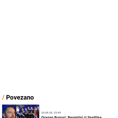
/
Povezano
24.06.26. 23:49
Dragan Bursać: Besmrtni iz Seattlea