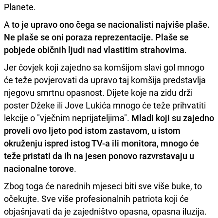
Planete.
A
to je upravo ono čega se nacionalisti najviše plaše.
Ne plaše se oni poraza reprezentacije. Plaše se
pobjede običnih ljudi nad vlastitim strahovima
.
Jer čovjek koji zajedno sa komšijom slavi gol mnogo
će teže povjerovati da upravo taj komšija predstavlja
njegovu smrtnu opasnost. Dijete koje na zidu drži
poster Džeke ili Jove Lukića mnogo će teže prihvatiti
lekcije o "vječnim neprijateljima".
Mladi koji su zajedno
proveli ovo ljeto pod istom zastavom, u istom
okruženju ispred istog TV-a ili monitora, mnogo će
teže pristati da ih na jesen ponovo razvrstavaju u
nacionalne torove
.
Zbog toga će narednih mjeseci biti sve više buke, to
očekujte. Sve više profesionalnih patriota koji će
objašnjavati da je zajedništvo opasna, opasna iluzija.