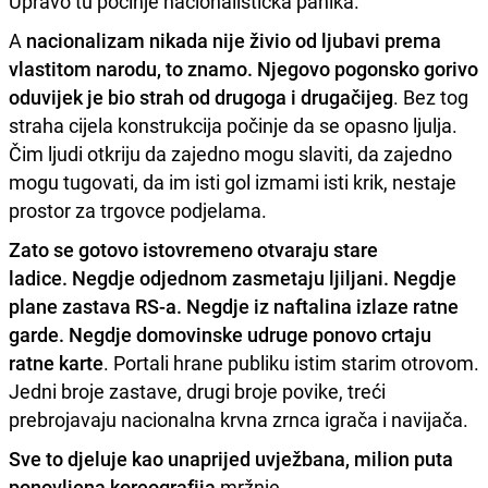
Upravo tu počinje nacionalistička panika.
A
nacionalizam nikada nije živio od ljubavi prema
vlastitom narodu, to znamo. Njegovo pogonsko gorivo
oduvijek je bio strah od drugoga i drugačijeg
. Bez tog
straha cijela konstrukcija počinje da se opasno ljulja.
Čim ljudi otkriju da zajedno mogu slaviti, da zajedno
mogu tugovati, da im isti gol izmami isti krik, nestaje
prostor za trgovce podjelama.
Zato se gotovo istovremeno otvaraju stare
ladice. Negdje odjednom zasmetaju ljiljani. Negdje
plane zastava RS-a. Negdje iz naftalina izlaze ratne
garde. Negdje domovinske udruge ponovo crtaju
ratne karte
. Portali hrane publiku istim starim otrovom.
Jedni broje zastave, drugi broje povike, treći
prebrojavaju nacionalna krvna zrnca igrača i navijača.
Sve to djeluje kao unaprijed uvježbana, milion puta
ponovljena koreografija
mržnje.