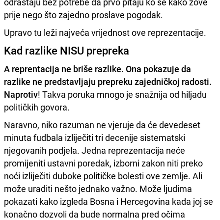
odrastaju bez potrebe da prvo pitaju ko se kako zove
prije nego što zajedno proslave pogodak.
Upravo tu leži najveća vrijednost ove reprezentacije.
Kad razlike NISU prepreka
A reprentacija ne briše razlike. Ona pokazuje da
razlike ne predstavljaju prepreku zajedničkoj radosti.
Naprotiv
! Takva poruka mnogo je snažnija od hiljadu
političkih govora.
Naravno, niko razuman ne vjeruje da će devedeset
minuta fudbala izliječiti tri decenije sistematski
njegovanih podjela. Jedna reprezentacija neće
promijeniti ustavni poredak, izborni zakon niti preko
noći izliječiti duboke političke bolesti ove zemlje. Ali
može uraditi nešto jednako važno. Može ljudima
pokazati kako izgleda Bosna i Hercegovina kada joj se
konačno dozvoli da bude normalna pred očima