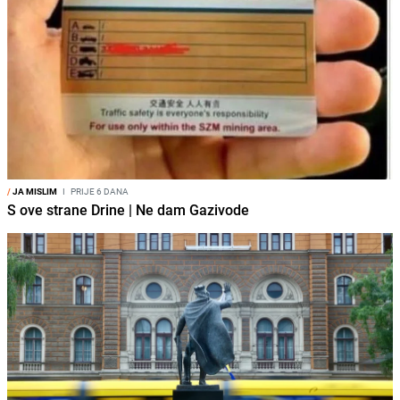
/
JA MISLIM
I
PRIJE 6 DANA
S ove strane Drine | Ne dam Gazivode