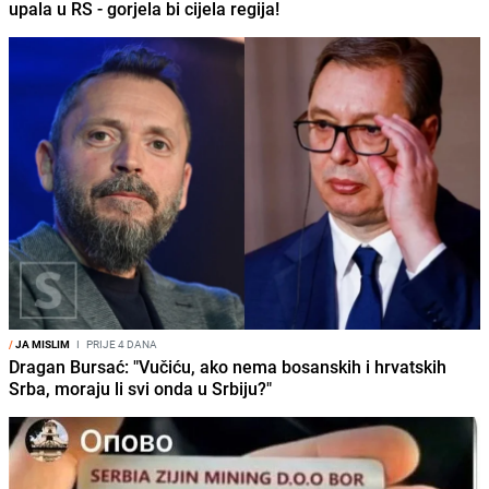
upala u RS - gorjela bi cijela regija!
/
JA MISLIM
I
PRIJE 4 DANA
Dragan Bursać: "Vučiću, ako nema bosanskih i hrvatskih
Srba, moraju li svi onda u Srbiju?"