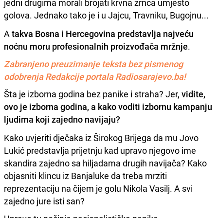
jedni drugima morali brojati krvna zrnca umjesto
golova. Jednako tako je i u Jajcu, Travniku, Bugojnu...
A
takva Bosna i Hercegovina predstavlja najveću
noćnu moru profesionalnih proizvođača mržnje
.
Zabranjeno preuzimanje teksta bez pismenog
odobrenja Redakcije portala Radiosarajevo.ba!
Šta je izborna godina bez panike i straha? Jer,
vidite,
ovo je izborna godina, a kako voditi izbornu kampanju
ljudima koji zajedno navijaju?
Kako uvjeriti dječaka iz Širokog Brijega da mu Jovo
Lukić predstavlja prijetnju kad upravo njegovo ime
skandira zajedno sa hiljadama drugih navijača? Kako
objasniti klincu iz Banjaluke da treba mrziti
reprezentaciju na čijem je golu Nikola Vasilj. A svi
zajedno jure isti san?