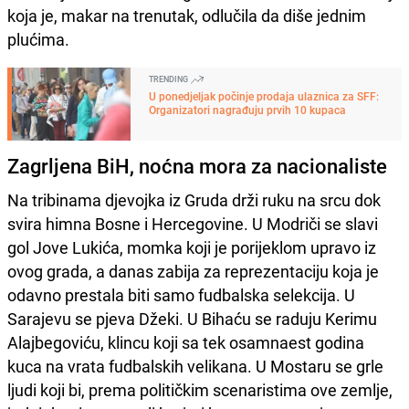
koja je, makar na trenutak, odlučila da diše jednim
plućima.
TRENDING
U ponedjeljak počinje prodaja ulaznica za SFF:
Organizatori nagrađuju prvih 10 kupaca
Zagrljena BiH, noćna mora za nacionaliste
Na tribinama djevojka iz Gruda drži ruku na srcu dok
svira himna Bosne i Hercegovine. U Modriči se slavi
gol Jove Lukića, momka koji je porijeklom upravo iz
ovog grada, a danas zabija za reprezentaciju koja je
odavno prestala biti samo fudbalska selekcija. U
Sarajevu se pjeva Džeki. U Bihaću se raduju Kerimu
Alajbegoviću, klincu koji sa tek osamnaest godina
kuca na vrata fudbalskih velikana. U Mostaru se grle
ljudi koji bi, prema političkim scenaristima ove zemlje,