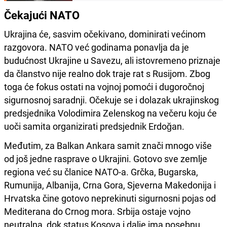
Čekajući NATO
Ukrajina će, sasvim očekivano, dominirati većinom
razgovora. NATO već godinama ponavlja da je
budućnost Ukrajine u Savezu, ali istovremeno priznaje
da članstvo nije realno dok traje rat s Rusijom. Zbog
toga će fokus ostati na vojnoj pomoći i dugoročnoj
sigurnosnoj saradnji. Očekuje se i dolazak ukrajinskog
predsjednika Volodimira Zelenskog na večeru koju će
uoči samita organizirati predsjednik Erdoğan.
Međutim, za Balkan Ankara samit znači mnogo više
od još jedne rasprave o Ukrajini. Gotovo sve zemlje
regiona već su članice NATO-a. Grčka, Bugarska,
Rumunija, Albanija, Crna Gora, Sjeverna Makedonija i
Hrvatska čine gotovo neprekinuti sigurnosni pojas od
Mediterana do Crnog mora. Srbija ostaje vojno
neutralna, dok status Kosova i dalje ima posebnu