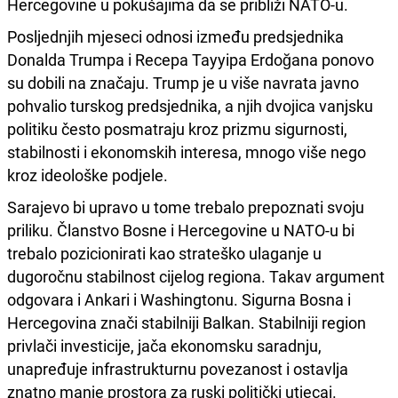
Hercegovine u pokušajima da se približi NATO-u.
Posljednjih mjeseci odnosi između predsjednika
Donalda Trumpa i Recepa Tayyipa Erdoğana ponovo
su dobili na značaju. Trump je u više navrata javno
pohvalio turskog predsjednika, a njih dvojica vanjsku
politiku često posmatraju kroz prizmu sigurnosti,
stabilnosti i ekonomskih interesa, mnogo više nego
kroz ideološke podjele.
Sarajevo bi upravo u tome trebalo prepoznati svoju
priliku. Članstvo Bosne i Hercegovine u NATO-u bi
trebalo pozicionirati kao strateško ulaganje u
dugoročnu stabilnost cijelog regiona. Takav argument
odgovara i Ankari i Washingtonu. Sigurna Bosna i
Hercegovina znači stabilniji Balkan. Stabilniji region
privlači investicije, jača ekonomsku saradnju,
unapređuje infrastrukturnu povezanost i ostavlja
znatno manje prostora za ruski politički utjecaj.