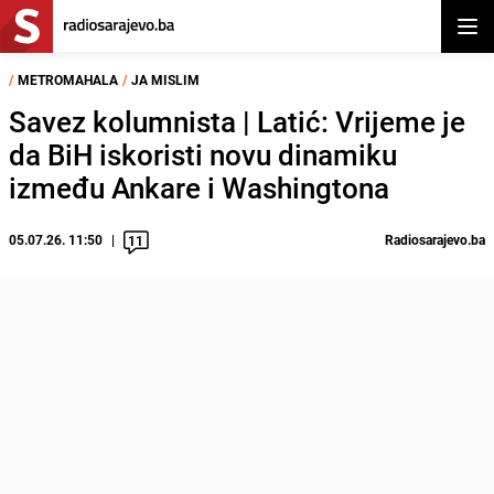
Otvor
/
METROMAHALA
/
JA MISLIM
Savez kolumnista | Latić: Vrijeme je
da BiH iskoristi novu dinamiku
između Ankare i Washingtona
05.07.26. 11:50
Radiosarajevo.ba
11