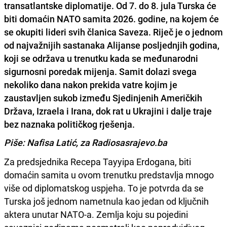
transatlantske diplomatije. Od 7. do 8. jula Turska će
biti domaćin NATO samita 2026. godine, na kojem će
se okupiti lideri svih članica Saveza. Riječ je o jednom
od najvažnijih sastanaka Alijanse posljednjih godina,
koji se održava u trenutku kada se međunarodni
sigurnosni poredak mijenja. Samit dolazi svega
nekoliko dana nakon prekida vatre kojim je
zaustavljen sukob između Sjedinjenih Američkih
Država, Izraela i Irana, dok rat u Ukrajini i dalje traje
bez naznaka političkog rješenja.
Piše: Nafisa Latić, za Radiosasrajevo.ba
Za predsjednika Recepa Tayyipa Erdogana, biti
domaćin samita u ovom trenutku predstavlja mnogo
više od diplomatskog uspjeha. To je potvrda da se
Turska još jednom nametnula kao jedan od ključnih
aktera unutar NATO-a. Zemlja koju su pojedini