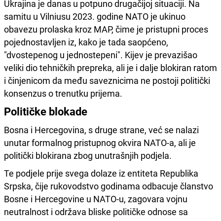
Ukrajina je danas u potpuno drugačijoj situaciji. Na
samitu u Vilniusu 2023. godine NATO je ukinuo
obavezu prolaska kroz MAP, čime je pristupni proces
pojednostavljen iz, kako je tada saopćeno,
"dvostepenog u jednostepeni". Kijev je prevazišao
veliki dio tehničkih prepreka, ali je i dalje blokiran ratom
i činjenicom da među saveznicima ne postoji politički
konsenzus o trenutku prijema.
Političke blokade
Bosna i Hercegovina, s druge strane, već se nalazi
unutar formalnog pristupnog okvira NATO-a, ali je
politički blokirana zbog unutrašnjih podjela.
Te podjele prije svega dolaze iz entiteta Republika
Srpska, čije rukovodstvo godinama odbacuje članstvo
Bosne i Hercegovine u NATO-u, zagovara vojnu
neutralnost i održava bliske političke odnose sa