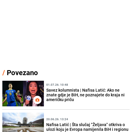
/
Povezano
01.07.26. 10:48
Savez kolumnista | Nafisa Latić: Ako ne
znate gdje je BiH, ne poznajete do kraja ni
američku priču
20.06.26. 13:24
Nafisa Latić | Šta slučaj "Željava" otkriva o
ulozi koju je Evropa namijenila BiH i regionu