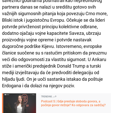
saveznici godinama posmatrali kao nepredvidivog
partnera danas se nalazi u središtu gotovo svih
važnijih sigurnosnih pitanja koja povezuju Crno more,
Bliski istok i jugoistočnu Evropu. Očekuje se da lideri
potvrde privrženost principu kolektivne odbrane,
dodatno ojačaju vojne kapacitete Saveza, ubrzaju
proizvodnju vojne opreme i potvrde nastavak
dugoročne podrške Kijevu. Istovremeno, evropske
članice suočene su s rastućim pritiskom da preuzmu
veći dio odgovornosti za vlastitu sigurnost. U Ankaru
stiže i američki predsjednik Donald Trump a turski
mediji izvještavaju da će predvoditi delegaciju od
hiljadu ljudi. On je uoči sastanka istakao da poštuje
Erdogana i da dolazi na njegov poziv.
TRENDING
Podcast S | Gdje prestaje sloboda govora, a
počinje govor mržnje? Ko odgovara za sadržaj?