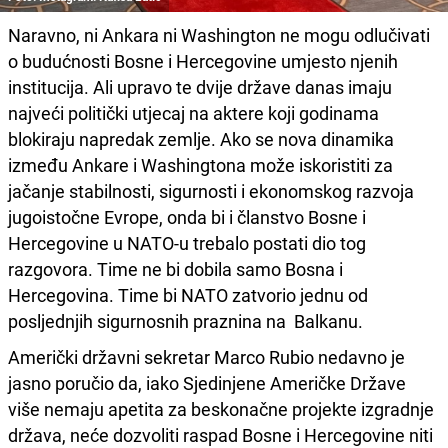
Naravno, ni Ankara ni Washington ne mogu odlučivati
o budućnosti Bosne i Hercegovine umjesto njenih
institucija. Ali upravo te dvije države danas imaju
najveći politički utjecaj na aktere koji godinama
blokiraju napredak zemlje. Ako se nova dinamika
između Ankare i Washingtona može iskoristiti za
jačanje stabilnosti, sigurnosti i ekonomskog razvoja
jugoistočne Evrope, onda bi i članstvo Bosne i
Hercegovine u NATO-u trebalo postati dio tog
razgovora. Time ne bi dobila samo Bosna i
Hercegovina. Time bi NATO zatvorio jednu od
posljednjih sigurnosnih praznina na Balkanu.
Američki državni sekretar Marco Rubio nedavno je
jasno poručio da, iako Sjedinjene Američke Države
više nemaju apetita za beskonačne projekte izgradnje
država, neće dozvoliti raspad Bosne i Hercegovine niti