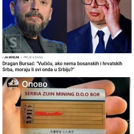
/
JA MISLIM
I
PRIJE 4 DANA
Dragan Bursać: "Vučiću, ako nema bosanskih i hrvatskih
Srba, moraju li svi onda u Srbiju?"