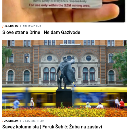
/
JA MISLIM
I
PRIJE 6 DANA
S ove strane Drine | Ne dam Gazivode
/
JA MISLIM
I
31.07.26. 11:39
Savez kolumnista | Faruk Šehić: Žaba na zastavi