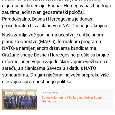
sigurnosnu dimenziju. Bosna i Hercegovina zbog toga
zauzima jedinstven geostrateški položaj.
Paradoksalno, Bosna i Hercegovina je danas
proceduralno bliža članstvu u NATO-u nego Ukrajina.
Naša zemlja već godinama učestvuje u Akcionom
planu za članstvo (MAP-u), formalnom programu
NATO-a namijenjenom državama kandidatima.
Oružane snage Bosne i Hercegovine prošle su brojne
reforme, učestvuju u zajedničkim vojnim vježbama i
sarađuju s članicama Saveza u skladu s NATO
standardima. Drugim riječima, najveća prepreka više
nije vojna spremnost nego politika.
04.07.26. 09:24
Savez kolumnista | EU kao gubitnik u Bosni i
Hercegovini