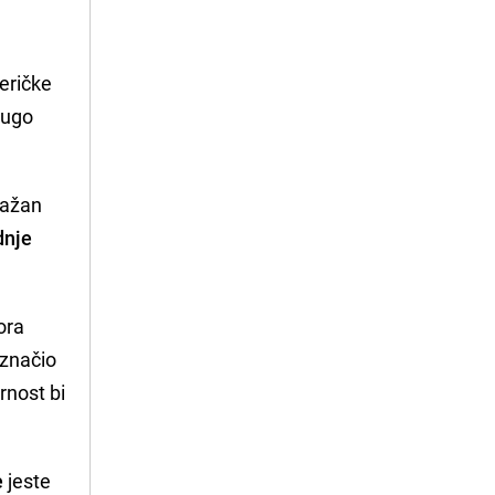
eričke
dugo
nažan
dnje
ora
 značio
rnost bi
e
jeste