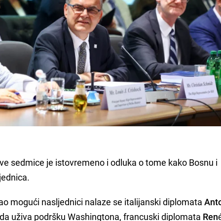
ove sedmice je istovremeno i odluka o tome kako Bosnu i
jednica.
 mogući nasljednici nalaze se italijanski diplomata
Ant
a da uživa podršku Washingtona, francuski diplomata
Ren