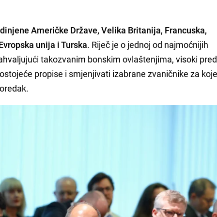
injene Američke Države, Velika Britanija, Francuska,
Evropska unija i Turska
. Riječ je o jednoj od najmoćnijih
ahvaljujući takozvanim bonskim ovlaštenjima, visoki pre
stojeće propise i smjenjivati izabrane zvaničnike za koj
poredak.