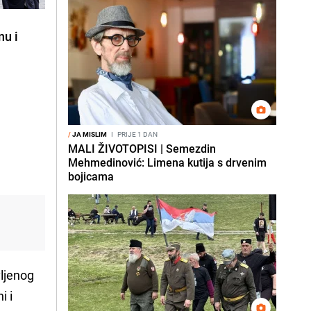
nu i
/
JA MISLIM
I
PRIJE 1 DAN
MALI ŽIVOTOPISI | Semezdin
Mehmedinović: Limena kutija s drvenim
bojicama
ljenog
i i