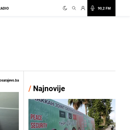
RADIO
90,2 FM
osarajevo.ba
/
Najnovije