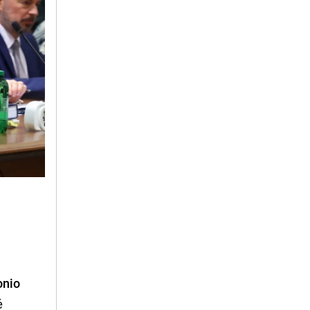
onio
é