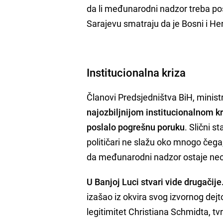
da li međunarodni nadzor treba pos
Sarajevu smatraju da je Bosni i He
Institucionalna kriza
Članovi Predsjedništva BiH, ministr
najozbiljnijom institucionalnom kr
poslalo pogrešnu poruku
. Slični 
političari ne slažu oko mnogo čega
da međunarodni nadzor ostaje ne
U Banjoj Luci stvari vide drugačije
izašao iz okvira svog izvornog dejt
legitimitet Christiana Schmidta, t