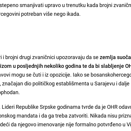
tepeno smanjivati upravo u trenutku kada brojni zvaničn
rcegovini potreban više nego ikada.
i i brojni drugi zvaničnici upozoravaju da se
zemlja suoča
izom u posljednjih nekoliko godina te da bi slabljenje 
stavovi mogu se čuti i iz opozicije. Iako se bosanskoherceg
, značajan dio političkog establišmenta u Sarajevu i dalj
ophodan.
.
Lideri Republike Srpske godinama tvrde da je OHR oda
onskog mandata i da ga treba zatvoriti. Nikada nisu prizna
vrdeći da njegovo imenovanje nije formalno potvrđeno u V