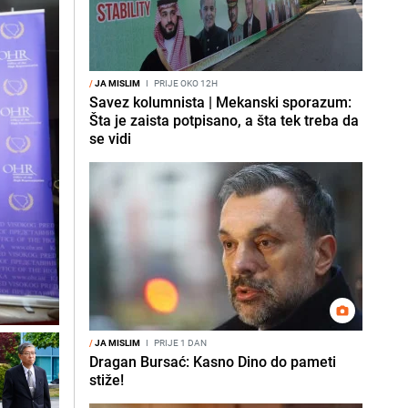
/
JA MISLIM
I
PRIJE OKO 12H
Savez kolumnista | Mekanski sporazum:
Šta je zaista potpisano, a šta tek treba da
se vidi
/
JA MISLIM
I
PRIJE 1 DAN
Dragan Bursać: Kasno Dino do pameti
stiže!