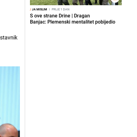
/
JA MISLIM
I
PRIJE 1 DAN
S ove strane Drine | Dragan
Banjac: Plemenski mentalitet pobijedio
dstavnik
e