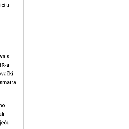
ici u
va s
OHR-a
ovački
e smatra
vno
li
ijeću