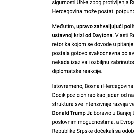
sigurnosti UN-a zbog protivljenja Ru
Hercegovina može postati potpun
Međutim,
upravo zahvaljujući poli
ustavnoj krizi od Daytona
. Vlasti 
retorika kojom se dovode u pitanje 
postala gotovo svakodnevna pojava.
nekada izazivali ozbiljnu zabrinu
diplomatske reakcije.
Istovremeno, Bosna i Hercegovina 
Dodik pozicionirao kao jedan od naj
struktura sve intenzivnije razvija 
Donald Trump Jr.
boravio u Banjoj 
poslovnim mogućnostima, a Evropsku
Republike Srpske dočekali sa odo