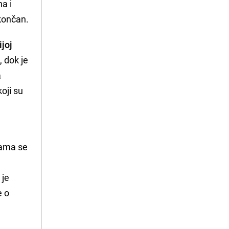
na i
končan.
ijoj
, dok je
a
oji su
nama se
h
 je
e o