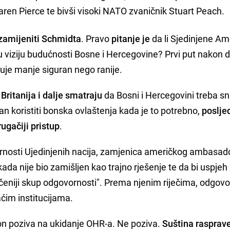
Karen Pierce te bivši visoki NATO zvaničnik Stuart Peach.
 zamijeniti Schmidta
. Pravo
pitanje je
da li Sjedinjene Am
stu viziju budućnosti Bosne i Hercegovine? Prvi put nakon 
uje manje siguran nego ranije.
Britanija i dalje smatraju
da Bosni i Hercegovini treba s
 koristiti bonska ovlaštenja kada je to potrebno,
poslje
ugačiji pristup
.
rnosti Ujedinjenih nacija, zamjenica američkog ambasad
kada nije bio zamišljen kao trajno rješenje te da bi uspjeh
ičeniji skup odgovornosti". Prema njenim riječima, odgovo
ćim institucijama.
on poziva na ukidanje OHR-a. Ne poziva.
Suština rasprav