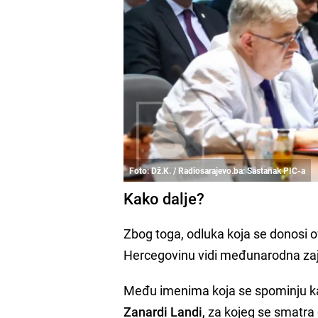
Foto: Dž.K. / Radiosarajevo.ba: Sastanak PIC-a
Kako dalje?
Zbog toga, odluka koja se donosi 
Hercegovinu vidi međunarodna za
Među imenima koja se spominju kao
Zanardi Landi
, za kojeg se smatr