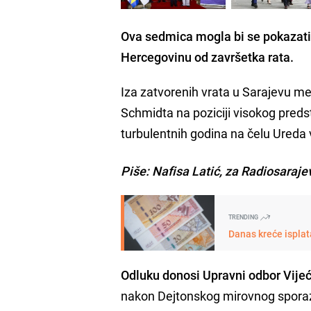
Ova sedmica mogla bi se pokazati 
Hercegovinu od završetka rata.
Iza zatvorenih vrata u Sarajevu me
Schmidta na poziciji visokog pred
turbulentnih godina na čelu Ureda
Piše: Nafisa Latić, za Radiosaraje
TRENDING
Danas kreće isplat
Odluku donosi Upravni odbor Vije
nakon Dejtonskog mirovnog sporazu