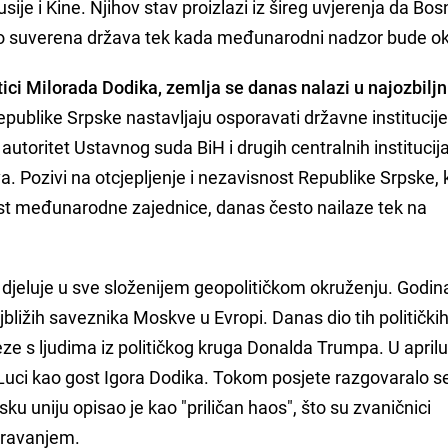
sije i Kine. Njihov stav proizlazi iz šireg uvjerenja da Bos
o suverena država tek kada međunarodni nadzor bude o
tici Milorada Dodika, zemlja se danas nalazi u najozbiljn
Republike Srpske nastavljaju osporavati državne institucije
autoritet Ustavnog suda BiH i drugih centralnih institucij
 Pozivi na otcjepljenje i nezavisnost Republike Srpske, k
tost međunarodne zajednice, danas često nailaze tek na
djeluje u sve složenijem geopolitičkom okruženju. Godi
bližih saveznika Moskve u Evropi. Danas dio tih politički
veze s ljudima iz političkog kruga Donalda Trumpa. U aprilu
Luci kao gost Igora Dodika. Tokom posjete razgovaralo s
 uniju opisao je kao "priličan haos", što su zvaničnici
bravanjem.