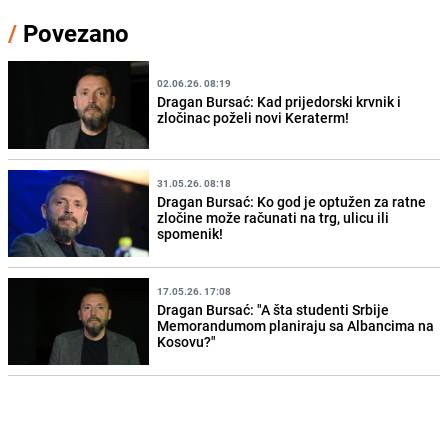
/
Povezano
02.06.26. 08:19
Dragan Bursać: Kad prijedorski krvnik i
zločinac poželi novi Keraterm!
31.05.26. 08:18
Dragan Bursać: Ko god je optužen za ratne
zločine može računati na trg, ulicu ili
spomenik!
17.05.26. 17:08
Dragan Bursać: "A šta studenti Srbije
Memorandumom planiraju sa Albancima na
Kosovu?"