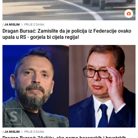
/
JA MISLIM
I
PRIJE 2 DANA
Dragan Bursać: Zamislite da je policija iz Federacije ovako
upala u RS - gorjela bi cijela regija!
/
JA MISLIM
I
PRIJE 3 DANA
Dragan Bursać: "Vučiću, ako nema bosanskih i hrvatskih