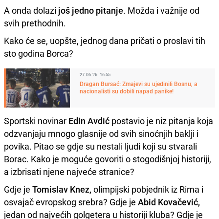
A onda dolazi
još jedno pitanje
. Možda i važnije od
svih prethodnih.
Kako će se, uopšte, jednog dana pričati o proslavi tih
sto godina Borca?
27.06.26. 16:55
Dragan Bursać: Zmajevi su ujedinili Bosnu, a
nacionalisti su dobili napad panike!
Sportski novinar
Edin Avdić
postavio je niz pitanja koja
odzvanjaju mnogo glasnije od svih sinoćnjih baklji i
povika. Pitao se gdje su nestali ljudi koji su stvarali
Borac. Kako je moguće govoriti o stogodišnjoj historiji,
a izbrisati njene najveće stranice?
Gdje je
Tomislav Knez,
olimpijski pobjednik iz Rima i
osvajač evropskog srebra? Gdje je
Abid Kovačević,
jedan od najvećih golgetera u historiji kluba? Gdje je