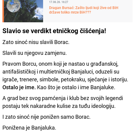
17.06.26. 16:27
Dragan Bursać: Zašto ljudi koji žive od BiH
države toliko mrze BiH???
Slavio se verdikt etničkog čišćenja!
Zato sinoć nisu slavili Borac.
Slavili su njegovu zamjenu.
Pravom Borcu, onom koji je nastao u građanskoj,
antifašističkoj i multietničkoj Banjaluci, oduzeli su
igrače, trenere, simbole, petokraku, sjećanje i istoriju.
Ostalo je ime.
Kao što je ostalo i ime Banjaluke.
A grad bez svog pamćenja i klub bez svojih legendi
postaju tek nakaradne kulise za tuđu ideologiju.
I zato sinoć nije ponižen samo Borac.
Ponižena je Banjaluka.