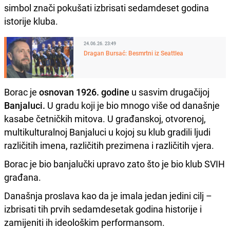
simbol znači pokušati izbrisati sedamdeset godina
istorije kluba.
24.06.26. 23:49
Dragan Bursać: Besmrtni iz Seattlea
Borac je
osnovan 1926. godine
u sasvim drugačijoj
Banjaluci.
U gradu koji je bio mnogo više od današnje
kasabe četničkih mitova. U građanskoj, otvorenoj,
multikulturalnoj Banjaluci u kojoj su klub gradili ljudi
različitih imena, različitih prezimena i različitih vjera.
Borac je bio banjalučki upravo zato što je bio klub SVIH
građana.
Današnja proslava kao da je imala jedan jedini cilj –
izbrisati tih prvih sedamdesetak godina historije i
zamijeniti ih ideološkim performansom.