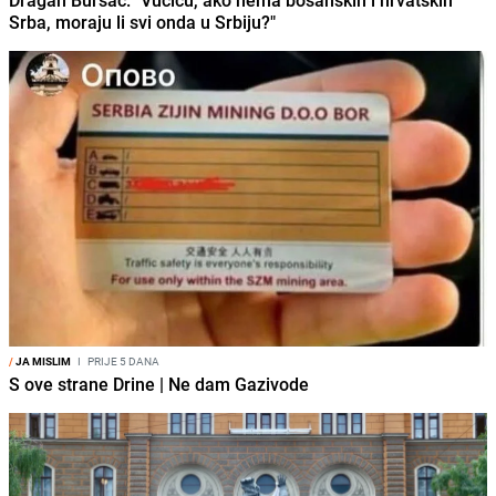
Srba, moraju li svi onda u Srbiju?"
/
JA MISLIM
I
PRIJE 5 DANA
S ove strane Drine | Ne dam Gazivode