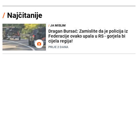
/
Najčitanije
/
JA MISLIM
Dragan Bursać: Zamislite da je policija iz
Federacije ovako upala u RS - gorjela bi
cijela regija!
PRIJE 2 DANA