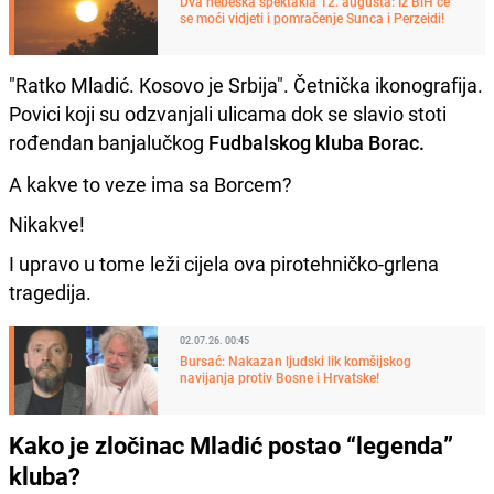
Dva nebeska spektakla 12. augusta: Iz BiH će
se moći vidjeti i pomračenje Sunca i Perzeidi!
"Ratko Mladić. Kosovo je Srbija". Četnička ikonografija.
Povici koji su odzvanjali ulicama dok se slavio stoti
rođendan banjalučkog
Fudbalskog kluba Borac.
A kakve to veze ima sa Borcem?
Nikakve!
I upravo u tome leži cijela ova pirotehničko-grlena
tragedija.
02.07.26. 00:45
Bursać: Nakazan ljudski lik komšijskog
navijanja protiv Bosne i Hrvatske!
Kako je zločinac Mladić postao “legenda”
kluba?