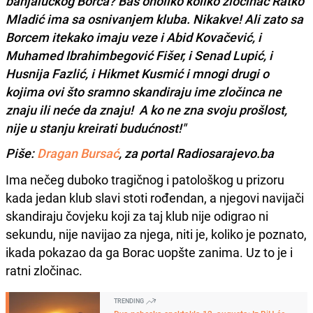
banjalučkog Borca? Baš onoliko koliko zločinac Ratko
Mladić ima sa osnivanjem kluba. Nikakve! Ali zato sa
Borcem itekako imaju veze i Abid Kovačević, i
Muhamed Ibrahimbegović Fišer, i Senad Lupić, i
Husnija Fazlić, i Hikmet Kusmić i mnogi drugi o
kojima ovi što sramno skandiraju ime zločinca ne
znaju ili neće da znaju! A ko ne zna svoju prošlost,
nije u stanju kreirati budućnost!"
Piše:
Dragan Bursać
, za portal Radiosarajevo.ba
Ima nečeg duboko tragičnog i patološkog u prizoru
kada jedan klub slavi stoti rođendan, a njegovi navijači
skandiraju čovjeku koji za taj klub nije odigrao ni
sekundu, nije navijao za njega, niti je, koliko je poznato,
ikada pokazao da ga Borac uopšte zanima. Uz to je i
ratni zločinac.
TRENDING