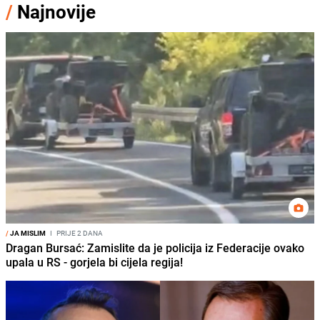
/
Najnovije
/
JA MISLIM
I
PRIJE 2 DANA
Dragan Bursać: Zamislite da je policija iz Federacije ovako
upala u RS - gorjela bi cijela regija!