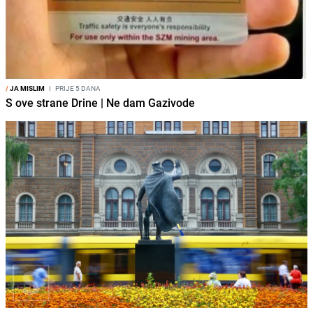
/
JA MISLIM
I
PRIJE 5 DANA
S ove strane Drine | Ne dam Gazivode