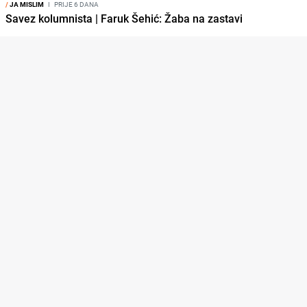
/
JA MISLIM
I
PRIJE 6 DANA
Savez kolumnista | Faruk Šehić: Žaba na zastavi