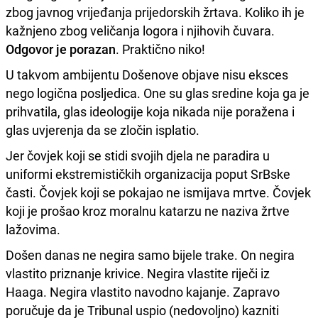
zbog javnog vrijeđanja prijedorskih žrtava. Koliko ih je
kažnjeno zbog veličanja logora i njihovih čuvara.
Odgovor je porazan
. Praktično niko!
U takvom ambijentu Došenove objave nisu eksces
nego logična posljedica. One su glas sredine koja ga je
prihvatila, glas ideologije koja nikada nije poražena i
glas uvjerenja da se zločin isplatio.
Jer čovjek koji se stidi svojih djela ne paradira u
uniformi ekstremističkih organizacija poput SrBske
časti. Čovjek koji se pokajao ne ismijava mrtve. Čovjek
koji je prošao kroz moralnu katarzu ne naziva žrtve
lažovima.
Došen danas ne negira samo bijele trake. On negira
vlastito priznanje krivice. Negira vlastite riječi iz
Haaga. Negira vlastito navodno kajanje. Zapravo
poručuje da je Tribunal uspio (nedovoljno) kazniti