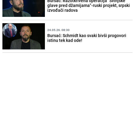
Bursać: Razotkrivena operacija "Svinjske
glave pred džamijama"-ruski projekt, srpski
izvođači radova
24.05.26. 08:30
Bursać: Schmidt kao svaki bivši progovori
istinu tek kad ode!