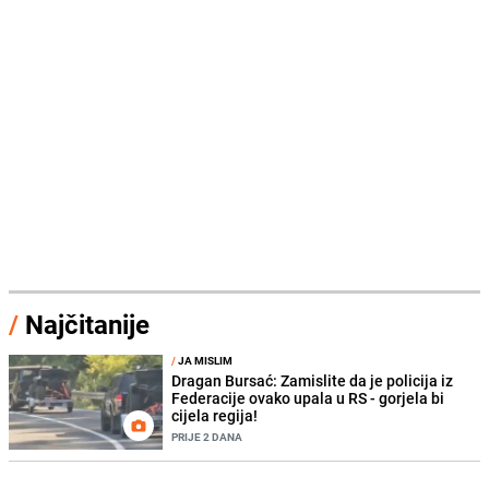
/
Najčitanije
/
JA MISLIM
Dragan Bursać: Zamislite da je policija iz
Federacije ovako upala u RS - gorjela bi
cijela regija!
PRIJE 2 DANA