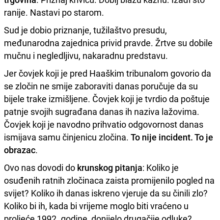
ranije. Nastavi po starom.
Sud je dobio priznanje, tužilaštvo presudu,
međunarodna zajednica privid pravde. Žrtve su dobile
mučnu i negledljivu, nakaradnu predstavu.
Jer čovjek koji je pred Haaškim tribunalom govorio da
se zločin ne smije zaboraviti danas poručuje da su
bijele trake izmišljene. Čovjek koji je tvrdio da poštuje
patnje svojih sugrađana danas ih naziva lažovima.
Čovjek koji je navodno prihvatio odgovornost danas
ismijava samu činjenicu zločina.
To nije incident. To je
obrazac
.
Ovo nas dovodi do
krunskog pitanja
: Koliko je
osuđenih ratnih zločinaca zaista promijenilo pogled na
svijet? Koliko ih danas iskreno vjeruje da su činili zlo?
Koliko bi ih, kada bi vrijeme moglo biti vraćeno u
proljeće 1992. godine, donijelo drugačije odluke?