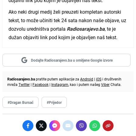
objaviti link pod kojim je objavljen naš tekst.
Ako neki drugi medij želi preuzeti kompletan autorski
tekst, to može učiniti tek 24 sata nakon naše objave, uz
dozvolu uredništva portala
Radiosarajevo.ba
, te je
dužan objaviti link pod kojim je objavljen naš tekst.
Dodajte Radiosarajevo.ba u omiljene Google izvore
Radiosarajevo.ba
pratite putem aplikacije za
Android
|
iOS
i društvenih
mreža
Twitter
|
Facebook
|
Instagram
, kao i putem našeg
Viber
Chata.
#Dragan Bursać
#Prijedor