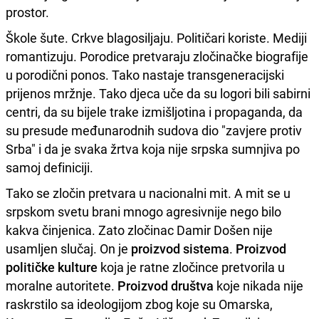
prostor.
Škole šute. Crkve blagosiljaju. Političari koriste. Mediji
romantizuju. Porodice pretvaraju zločinačke biografije
u porodični ponos. Tako nastaje transgeneracijski
prijenos mržnje. Tako djeca uče da su logori bili sabirni
centri, da su bijele trake izmišljotina i propaganda, da
su presude međunarodnih sudova dio "zavjere protiv
Srba" i da je svaka žrtva koja nije srpska sumnjiva po
samoj definiciji.
Tako se zločin pretvara u nacionalni mit. A mit se u
srpskom svetu brani mnogo agresivnije nego bilo
kakva činjenica. Zato zločinac Damir Došen nije
usamljen slučaj. On je
proizvod sistema
.
Proizvod
političke kulture
koja je ratne zločince pretvorila u
moralne autoritete.
Proizvod društva
koje nikada nije
raskrstilo sa ideologijom zbog koje su Omarska,