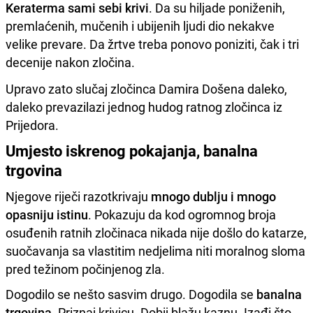
Keraterma sami sebi krivi
. Da su hiljade poniženih,
premlaćenih, mučenih i ubijenih ljudi dio nekakve
velike prevare. Da žrtve treba ponovo poniziti, čak i tri
decenije nakon zločina.
Upravo zato slučaj zločinca Damira Došena daleko,
daleko prevazilazi jednog hudog ratnog zločinca iz
Prijedora.
Umjesto iskrenog pokajanja, banalna
trgovina
Njegove riječi razotkrivaju
mnogo dublju i mnogo
opasniju istinu
. Pokazuju da kod ogromnog broja
osuđenih ratnih zločinaca nikada nije došlo do katarze,
suočavanja sa vlastitim nedjelima niti moralnog sloma
pred težinom počinjenog zla.
Dogodilo se nešto sasvim drugo. Dogodila se
banalna
trgovina
. Priznaj krivicu. Dobij blažu kaznu. Izađi što