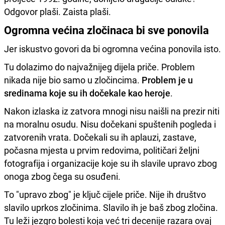
Odgovor plaši. Zaista plaši.
Ogromna većina zločinaca bi sve ponovila
Jer iskustvo govori da bi ogromna većina ponovila isto.
Tu dolazimo do najvažnijeg dijela priče. Problem
nikada nije bio samo u zločincima.
Problem je u
sredinama koje su ih dočekale kao heroje
.
Nakon izlaska iz zatvora mnogi nisu naišli na prezir niti
na moralnu osudu. Nisu dočekani spuštenih pogleda i
zatvorenih vrata. Dočekali su ih aplauzi, zastave,
počasna mjesta u prvim redovima, političari željni
fotografija i organizacije koje su ih slavile upravo zbog
onoga zbog čega su osuđeni.
To "upravo zbog" je ključ cijele priče. Nije ih društvo
slavilo uprkos zločinima. Slavilo ih je baš zbog zločina.
Tu leži jezgro bolesti koja već tri decenije razara ovaj