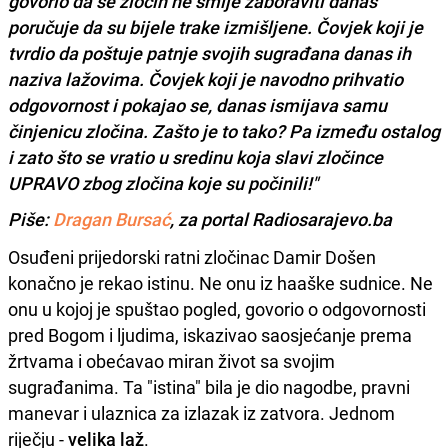
govorio da se zločin ne smije zaboraviti danas
poručuje da su bijele trake izmišljene. Čovjek koji je
tvrdio da poštuje patnje svojih sugrađana danas ih
naziva lažovima. Čovjek koji je navodno prihvatio
odgovornost i pokajao se, danas ismijava samu
činjenicu zločina. Zašto je to tako? Pa između ostalog
i zato što se vratio u sredinu koja slavi zločince
UPRAVO zbog zločina koje su počinili!"
Piše:
Dragan Bursać
, za portal Radiosarajevo.ba
Osuđeni prijedorski ratni zločinac Damir Došen
konačno je rekao istinu. Ne onu iz haaške sudnice. Ne
onu u kojoj je spuštao pogled, govorio o odgovornosti
pred Bogom i ljudima, iskazivao saosjećanje prema
žrtvama i obećavao miran život sa svojim
sugrađanima. Ta "istina" bila je dio nagodbe, pravni
manevar i ulaznica za izlazak iz zatvora. Jednom
riječju -
velika laž
.