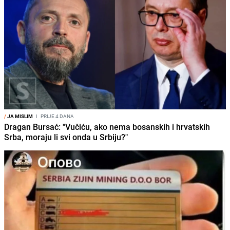
/
JA MISLIM
I
PRIJE 4 DANA
Dragan Bursać: "Vučiću, ako nema bosanskih i hrvatskih
Srba, moraju li svi onda u Srbiju?"