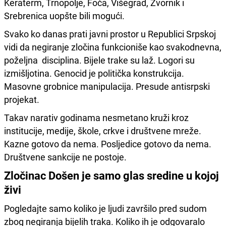
Keraterm, Trnopolje, Foča, Višegrad, Zvornik i
Srebrenica uopšte bili mogući.
Svako ko danas prati javni prostor u Republici Srpskoj
vidi da negiranje zločina funkcioniše kao svakodnevna,
poželjna disciplina. Bijele trake su laž. Logori su
izmišljotina. Genocid je politička konstrukcija.
Masovne grobnice manipulacija. Presude antisrpski
projekat.
Takav narativ godinama nesmetano kruži kroz
institucije, medije, škole, crkve i društvene mreže.
Kazne gotovo da nema. Posljedice gotovo da nema.
Društvene sankcije ne postoje.
Zločinac Došen je samo glas sredine u kojoj
živi
Pogledajte samo koliko je ljudi završilo pred sudom
zbog negiranja bijelih traka. Koliko ih je odgovaralo