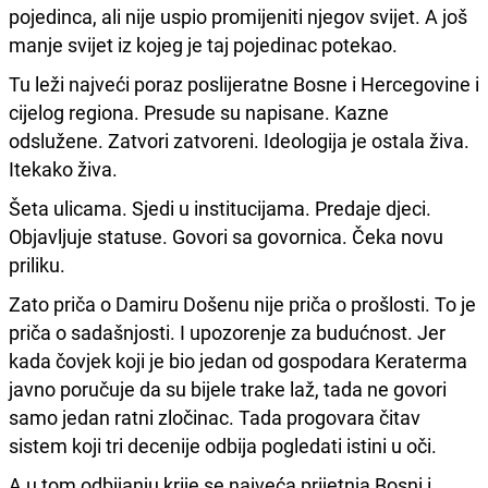
pojedinca, ali nije uspio promijeniti njegov svijet. A još
manje svijet iz kojeg je taj pojedinac potekao.
Tu leži najveći poraz poslijeratne Bosne i Hercegovine i
cijelog regiona. Presude su napisane. Kazne
odslužene. Zatvori zatvoreni. Ideologija je ostala živa.
Itekako živa.
Šeta ulicama. Sjedi u institucijama. Predaje djeci.
Objavljuje statuse. Govori sa govornica. Čeka novu
priliku.
Zato priča o Damiru Došenu nije priča o prošlosti. To je
priča o sadašnjosti. I upozorenje za budućnost. Jer
kada čovjek koji je bio jedan od gospodara Keraterma
javno poručuje da su bijele trake laž, tada ne govori
samo jedan ratni zločinac. Tada progovara čitav
sistem koji tri decenije odbija pogledati istini u oči.
A u tom odbijanju krije se najveća prijetnja Bosni i