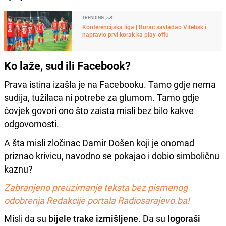
TRENDING
Konferencijska liga | Borac savladao Vitebsk i
napravio prvi korak ka play-offu
Ko laže, sud ili Facebook?
Prava istina izašla je na Facebooku. Tamo gdje nema
sudija, tužilaca ni potrebe za glumom. Tamo gdje
čovjek govori ono što zaista misli bez bilo kakve
odgovornosti.
A šta misli zločinac Damir Došen koji je onomad
priznao krivicu, navodno se pokajao i dobio simboličnu
kaznu?
Zabranjeno preuzimanje teksta bez pismenog
odobrenja Redakcije portala Radiosarajevo.ba!
Misli da su
bijele trake izmišljene
. Da su
logoraši