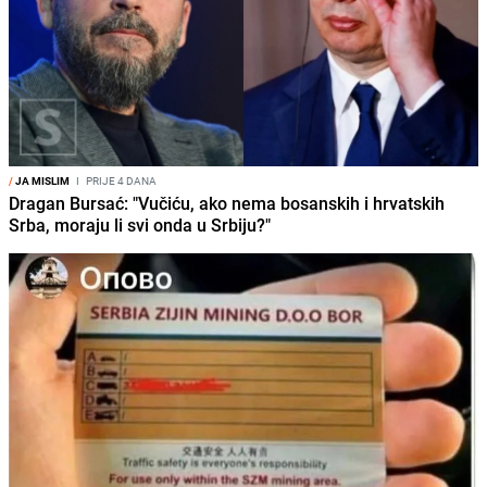
/
JA MISLIM
I
PRIJE 4 DANA
Dragan Bursać: "Vučiću, ako nema bosanskih i hrvatskih
Srba, moraju li svi onda u Srbiju?"