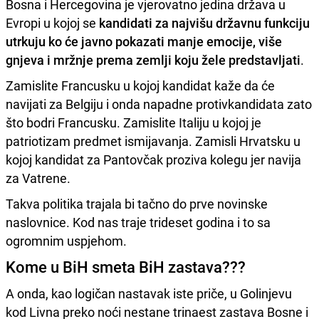
Bosna i Hercegovina je vjerovatno jedina država u
Evropi u kojoj se
kandidati za najvišu državnu funkciju
utrkuju ko će javno pokazati manje emocije, više
gnjeva i mržnje prema zemlji koju žele predstavljati
.
Zamislite Francusku u kojoj kandidat kaže da će
navijati za Belgiju i onda napadne protivkandidata zato
što bodri Francusku. Zamislite Italiju u kojoj je
patriotizam predmet ismijavanja. Zamisli Hrvatsku u
kojoj kandidat za Pantovčak proziva kolegu jer navija
za Vatrene.
Takva politika trajala bi tačno do prve novinske
naslovnice. Kod nas traje trideset godina i to sa
ogromnim uspjehom.
Kome u BiH smeta BiH zastava???
A onda, kao logičan nastavak iste priče, u Golinjevu
kod Livna preko noći nestane trinaest zastava Bosne i