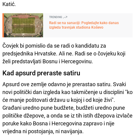
Katić.
TRENDING
Radi se na sanaciji: Pogledajte kako danas
izgleda travnjak stadiona Koševo
Čovjek bi pomislio da se radi o kandidatu za
predsjednika Hrvatske. Ali ne. Radi se o čovjeku koji
želi predstavljati Bosnu i Hercegovinu.
Kad apsurd preraste satiru
Apsurd ove zemlje odavno je prerastao satiru. Svaki
novi politički dan izgleda kao takmičenje u disciplini "ko
će manje poštovati državu u kojoj i od koje živi".
Građani uredno pune budžete, budžeti uredno pune
političke džepove, a onda se iz tih istih džepova izvlače
poruke kako Bosna i Hercegovina zapravo i nije
vrijedna ni postojanja, ni navijanja.