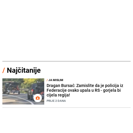
/
Najčitanije
/
JA MISLIM
Dragan Bursać: Zamislite da je policija iz
Federacije ovako upala u RS - gorjela bi
cijela regija!
PRIJE 2 DANA