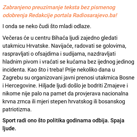
Zabranjeno preuzimanje teksta bez pismenog
odobrenja Redakcije portala Radiosarajevo.ba!
I onda se neko čudi što mladi odlaze.
Večeras će u centru Bihaća ljudi zajedno gledati
utakmicu Hrvatske. Navijaće, radovati se golovima,
raspravljati o ofsajdima i sudijama, nazdravljati
hladnim pivom i vraćati se kućama bez ijednog jedinog
incidenta. Kao što i treba! Prije nekoliko dana u
Zagrebu su organizovani javni prenosi utakmica Bosne
i Hercegovine. Hiljade ljudi došlo je bodriti Zmajeve i
nikome nije palo na pamet da provjerava nacionalna
krvna zrnca ili mjeri stepen hrvatskog ili bosanskog
patriotizma.
Sport radi ono što politika godinama odbija. Spaja
ljude.