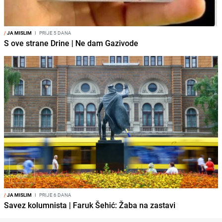
/
JA MISLIM
I
PRIJE 5 DANA
S ove strane Drine | Ne dam Gazivode
/
JA MISLIM
I
PRIJE 6 DANA
Savez kolumnista | Faruk Šehić: Žaba na zastavi