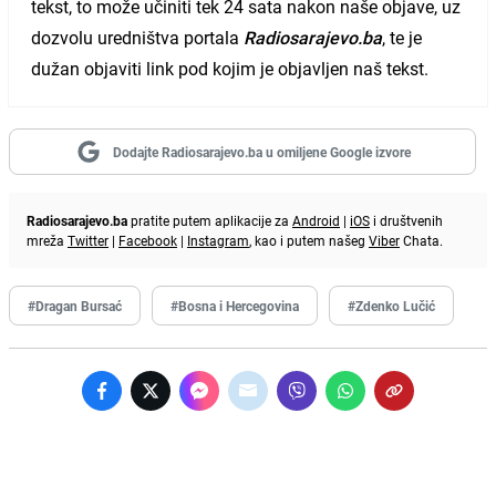
tekst, to može učiniti tek 24 sata nakon naše objave, uz
dozvolu uredništva portala
Radiosarajevo.ba
, te je
dužan objaviti link pod kojim je objavljen naš tekst.
Dodajte Radiosarajevo.ba u omiljene Google izvore
Radiosarajevo.ba
pratite putem aplikacije za
Android
|
iOS
i društvenih
mreža
Twitter
|
Facebook
|
Instagram
, kao i putem našeg
Viber
Chata.
#Dragan Bursać
#Bosna i Hercegovina
#Zdenko Lučić