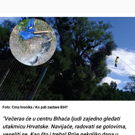
Foto: Crna hronika / Ko pali zastave BiH?
"Večeras će u centru Bihaća ljudi zajedno gledati
utakmicu Hrvatske. Navijaće, radovati se golovima,
veseliti se. Kao što i treba! Prije nekoliko dana u