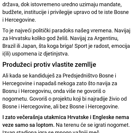
država, dok istovremeno uredno uzimaju mandate,
budžete, institucije i privilegije upravo od te iste Bosne
i Hercegovine.
To je najveći politički paradoks našeg vremena. Navijaj
za Hrvatsku koliko god želiš. Navijaj za Argentinu,
Brazil ili Japan, šta koga briga! Sport je radost, emocija
i(ili) uspomena iz djetinjstva.
Produžeci protiv vlastite zemllje
Ali kada se kandiduješ za Predsjedništvo Bosne i
Hercegovine i napadaš nekoga zato što navija za
Bosnu i Hercegovinu, onda više ne govoriš o
nogometu. Govoriš o projektu koji bi najradije živio od
Bosne i Hercegovine, ali bez Bosne i Hercegovine.
I zato večerašnja utakmica Hrvatske i Engleske nema
veze samo sa loptom.
Na terenu će se igrati nogomet.
Izvan stadiona igra se mnogo važniji meč.