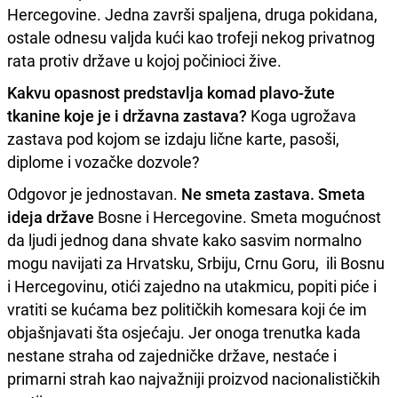
Hercegovine. Jedna završi spaljena, druga pokidana,
ostale odnesu valjda kući kao trofeji nekog privatnog
rata protiv države u kojoj počinioci žive.
Kakvu opasnost predstavlja komad plavo-žute
tkanine koje je i državna zastava?
Koga ugrožava
zastava pod kojom se izdaju lične karte, pasoši,
diplome i vozačke dozvole?
Odgovor je jednostavan.
Ne smeta zastava. Smeta
ideja države
Bosne i Hercegovine. Smeta mogućnost
da ljudi jednog dana shvate kako sasvim normalno
mogu navijati za Hrvatsku, Srbiju, Crnu Goru, ili Bosnu
i Hercegovinu, otići zajedno na utakmicu, popiti piće i
vratiti se kućama bez političkih komesara koji će im
objašnjavati šta osjećaju. Jer onoga trenutka kada
nestane straha od zajedničke države, nestaće i
primarni strah kao najvažniji proizvod nacionalističkih