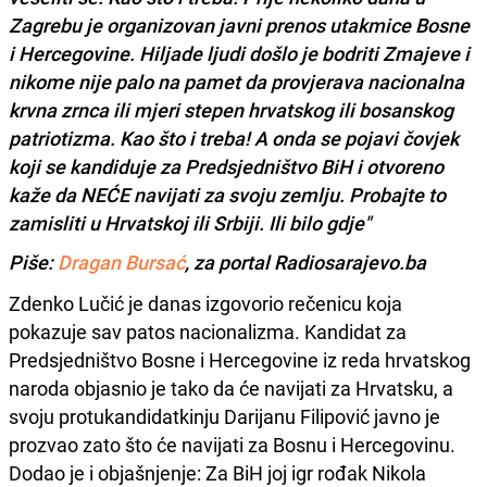
Zagrebu je organizovan javni prenos utakmice Bosne
i Hercegovine. Hiljade ljudi došlo je bodriti Zmajeve i
nikome nije palo na pamet da provjerava nacionalna
krvna zrnca ili mjeri stepen hrvatskog ili bosanskog
patriotizma. Kao što i treba! A onda se pojavi čovjek
koji se kandiduje za Predsjedništvo BiH i otvoreno
kaže da NEĆE navijati za svoju zemlju. Probajte to
zamisliti u Hrvatskoj ili Srbiji. Ili bilo gdje"
Piše:
Dragan Bursać
, za portal Radiosarajevo.ba
Zdenko Lučić je danas izgovorio rečenicu koja
pokazuje sav patos nacionalizma. Kandidat za
Predsjedništvo Bosne i Hercegovine iz reda hrvatskog
naroda objasnio je tako da će navijati za Hrvatsku, a
svoju protukandidatkinju Darijanu Filipović javno je
prozvao zato što će navijati za Bosnu i Hercegovinu.
Dodao je i objašnjenje: Za BiH joj igr rođak Nikola