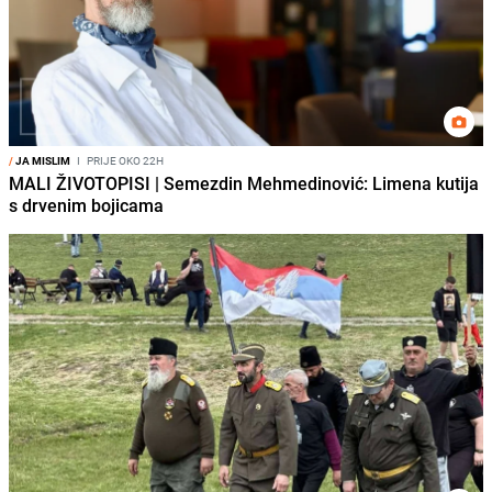
/
JA MISLIM
I
PRIJE OKO 22H
MALI ŽIVOTOPISI | Semezdin Mehmedinović: Limena kutija
s drvenim bojicama