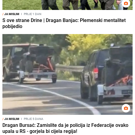
/
JA MISLIM
I
PRIJE 1 DAN
S ove strane Drine | Dragan Banjac: Plemenski mentalitet
pobijedio
/
JA MISLIM
I
PRIJE 5 DANA
Dragan Bursać: Zamislite da je policija iz Federacije ovako
upala u RS - gorjela bi cijela regija!