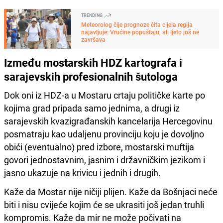
TRENDING
Meteorolog čije prognoze čita cijela regija
najavljuje: Vrućine popuštaju, ali ljeto još ne
završava
Između mostarskih HDZ kartografa i
sarajevskih profesionalnih šutologa
Dok oni iz HDZ-a u Mostaru crtaju političke karte po
kojima grad pripada samo jednima, a drugi iz
sarajevskih kvazigrađanskih kancelarija Hercegovinu
posmatraju kao udaljenu provinciju koju je dovoljno
obići (eventualno) pred izbore, mostarski muftija
govori jednostavnim, jasnim i državničkim jezikom i
jasno ukazuje na krivicu i jednih i drugih.
Kaže da Mostar nije ničiji plijen. Kaže da Bošnjaci neće
biti i nisu cvijeće kojim će se ukrasiti još jedan truhli
kompromis. Kaže da mir ne može počivati na