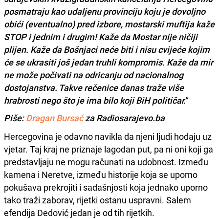
posmatraju kao udaljenu provinciju koju je dovoljno
obići (eventualno) pred izbore, mostarski muftija kaže
STOP i jednim i drugim! Kaže da Mostar nije ničiji
plijen. Kaže da Bošnjaci neće biti i nisu cvijeće kojim
će se ukrasiti još jedan truhli kompromis. Kaže da mir
ne može počivati na odricanju od nacionalnog
dostojanstva. Takve rečenice danas traže više
hrabrosti nego što je ima bilo koji BiH političar."
Piše:
Dragan Bursać
za Radiosarajevo.ba
Hercegovina je odavno navikla da njeni ljudi hodaju uz
vjetar. Taj kraj ne priznaje lagodan put, pa ni oni koji ga
predstavljaju ne mogu računati na udobnost. Između
kamena i Neretve, između historije koja se uporno
pokušava prekrojiti i sadašnjosti koja jednako uporno
tako traži zaborav, rijetki ostanu uspravni. Salem
efendija Dedović jedan je od tih rijetkih.