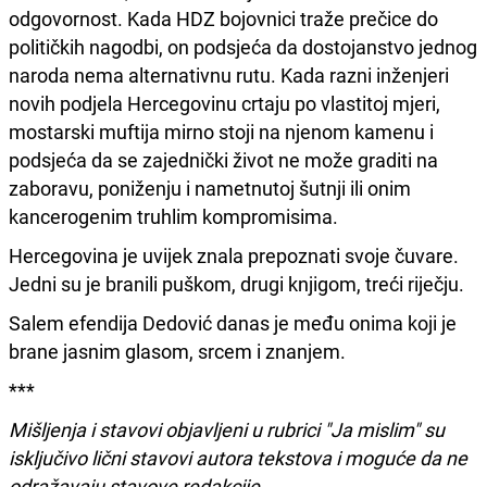
odgovornost. Kada HDZ bojovnici traže prečice do
političkih nagodbi, on podsjeća da dostojanstvo jednog
naroda nema alternativnu rutu. Kada razni inženjeri
novih podjela Hercegovinu crtaju po vlastitoj mjeri,
mostarski muftija mirno stoji na njenom kamenu i
podsjeća da se zajednički život ne može graditi na
zaboravu, poniženju i nametnutoj šutnji ili onim
kancerogenim truhlim kompromisima.
Hercegovina je uvijek znala prepoznati svoje čuvare.
Jedni su je branili puškom, drugi knjigom, treći riječju.
Salem efendija Dedović danas je među onima koji je
brane jasnim glasom, srcem i znanjem.
***
Mišljenja i stavovi objavljeni u rubrici "Ja mislim" su
isključivo lični stavovi autora tekstova i moguće da ne
odražavaju stavove redakcije