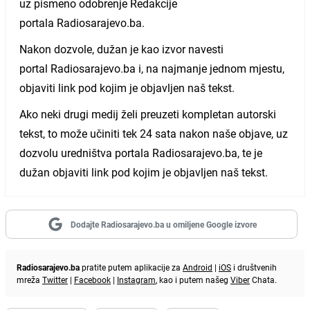
uz pismeno odobrenje Redakcije
portala Radiosarajevo.ba.
Nakon dozvole, dužan je kao izvor navesti
portal Radiosarajevo.ba i, na najmanje jednom mjestu,
objaviti link pod kojim je objavljen naš tekst.
Ako neki drugi medij želi preuzeti kompletan autorski
tekst, to može učiniti tek 24 sata nakon naše objave, uz
dozvolu uredništva portala Radiosarajevo.ba, te je
dužan objaviti link pod kojim je objavljen naš tekst.
Dodajte Radiosarajevo.ba u omiljene Google izvore
Radiosarajevo.ba
pratite putem aplikacije za
Android
|
iOS
i društvenih
mreža
Twitter
|
Facebook
|
Instagram
, kao i putem našeg
Viber
Chata.