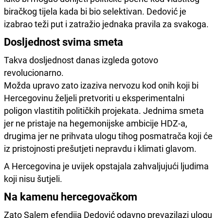
biračkog tijela kada bi bio selektivan. Dedović je
izabrao teži put i zatražio jednaka pravila za svakoga.
Dosljednost svima smeta
Takva dosljednost danas izgleda gotovo
revolucionarno.
Možda upravo zato izaziva nervozu kod onih koji bi
Hercegovinu željeli pretvoriti u eksperimentalni
poligon vlastitih političkih projekata. Jednima smeta
jer ne pristaje na hegemonijske ambicije HDZ-a,
drugima jer ne prihvata ulogu tihog posmatrača koji će
iz pristojnosti prešutjeti nepravdu i klimati glavom.
A Hercegovina je uvijek opstajala zahvaljujući ljudima
koji nisu šutjeli.
Na kamenu hercegovačkom
Zato Salem efendija Dedović odavno prevazilazi ulogu