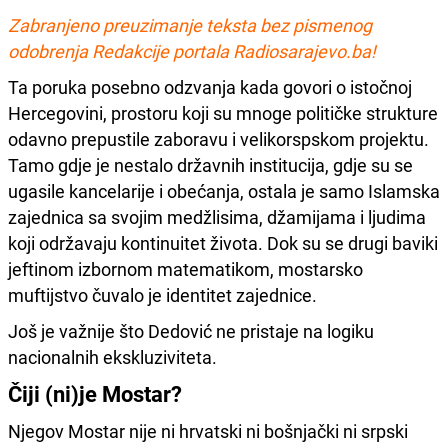
Zabranjeno preuzimanje teksta bez pismenog
odobrenja Redakcije portala Radiosarajevo.ba!
Ta poruka posebno odzvanja kada govori o istočnoj
Hercegovini, prostoru koji su mnoge političke strukture
odavno prepustile zaboravu i velikorspskom projektu.
Tamo gdje je nestalo državnih institucija, gdje su se
ugasile kancelarije i obećanja, ostala je samo Islamska
zajednica sa svojim medžlisima, džamijama i ljudima
koji održavaju kontinuitet života. Dok su se drugi baviki
jeftinom izbornom matematikom, mostarsko
muftijstvo čuvalo je identitet zajednice.
Još je važnije što Dedović ne pristaje na logiku
nacionalnih ekskluziviteta.
Čiji (ni)je Mostar?
Njegov Mostar nije ni hrvatski ni bošnjački ni srpski