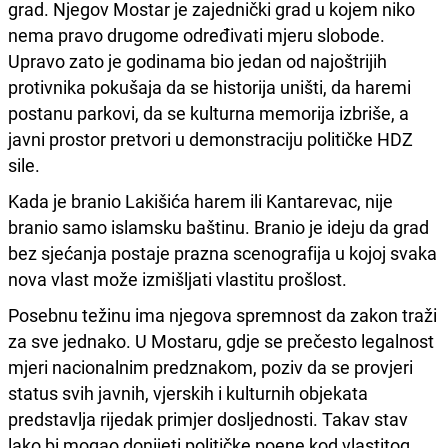
grad. Njegov Mostar je zajednički grad u kojem niko
nema pravo drugome određivati mjeru slobode.
Upravo zato je godinama bio jedan od najoštrijih
protivnika pokušaja da se historija uništi, da haremi
postanu parkovi, da se kulturna memorija izbriše, a
javni prostor pretvori u demonstraciju političke HDZ
sile.
Kada je branio Lakišića harem ili Kantarevac, nije
branio samo islamsku baštinu. Branio je ideju da grad
bez sjećanja postaje prazna scenografija u kojoj svaka
nova vlast može izmišljati vlastitu prošlost.
Posebnu težinu ima njegova spremnost da zakon traži
za sve jednako. U Mostaru, gdje se prečesto legalnost
mjeri nacionalnim predznakom, poziv da se provjeri
status svih javnih, vjerskih i kulturnih objekata
predstavlja rijedak primjer dosljednosti. Takav stav
lako bi mogao donijeti političke poene kod vlastitog