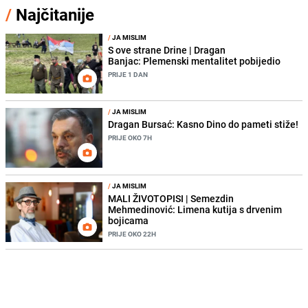
/
Najčitanije
/
JA MISLIM
S ove strane Drine | Dragan
Banjac: Plemenski mentalitet pobijedio
PRIJE 1 DAN
/
JA MISLIM
Dragan Bursać: Kasno Dino do pameti stiže!
PRIJE OKO 7H
/
JA MISLIM
MALI ŽIVOTOPISI | Semezdin
Mehmedinović: Limena kutija s drvenim
bojicama
PRIJE OKO 22H