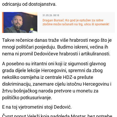
odricanju od dostojanstva.
31.05.26. 08:18
Dragan Bursać: Ko god je optužen za ratne
zločine može računati na trg, ulicu ili spomenik!
Takve rečenice danas traže više hrabrosti nego što je
mnogi političari posjeduju. Budimo iskreni, većina ih
nema ni promil Dedovićeve hrabrosti i artikuliranosti.
A posebno su iritantni oni koji iz sigurnosti glavnog
grada dijele lekcije Hercegovini, spremni da zbog
nekoliko osmijeha iz centrale HDZ-a prešute
diskriminaciju, zanemare cijelu istočnu Hercegovinu i
žrtvu bošnjačkog naroda pretvore u monetu za
političko potkusurivanje.
E na toj vjetrometini stoji Dedović.
Čvrst poput Veleži koja nadgleda Mostar, bez potrebe