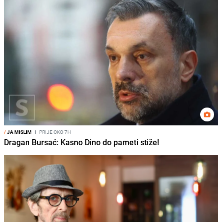
/
JA MISLIM
I
PRIJE OKO 7H
Dragan Bursać: Kasno Dino do pameti stiže!