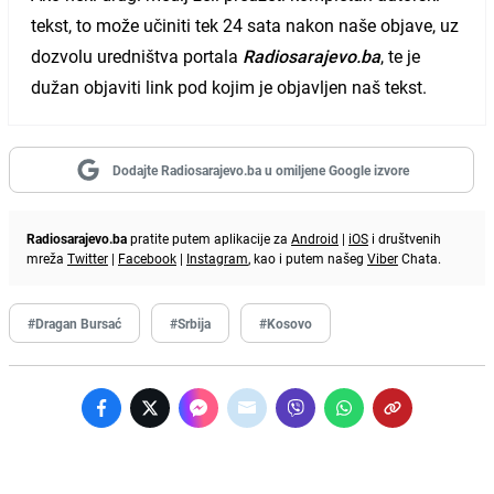
tekst, to može učiniti tek 24 sata nakon naše objave, uz
dozvolu uredništva portala
Radiosarajevo.ba
, te je
dužan objaviti link pod kojim je objavljen naš tekst.
Dodajte Radiosarajevo.ba u omiljene Google izvore
Radiosarajevo.ba
pratite putem aplikacije za
Android
|
iOS
i društvenih
mreža
Twitter
|
Facebook
|
Instagram
, kao i putem našeg
Viber
Chata.
#Dragan Bursać
#Srbija
#Kosovo