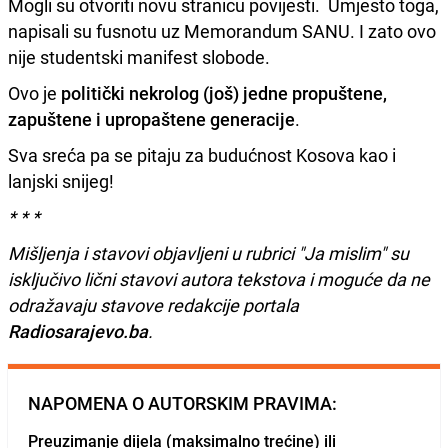
Mogli su otvoriti novu stranicu povijesti. Umjesto toga,
napisali su fusnotu uz Memorandum SANU. I zato ovo
nije studentski manifest slobode.
Ovo je
politički nekrolog (još) jedne propuštene,
zapuštene i upropaštene generacije
.
Sva sreća pa se pitaju za budućnost Kosova kao i
lanjski snijeg!
* * *
Mišljenja i stavovi objavljeni u rubrici "Ja mislim" su
isključivo lični stavovi autora tekstova i moguće da ne
odražavaju stavove redakcije portala
Radiosarajevo.ba
.
NAPOMENA O AUTORSKIM PRAVIMA:
Preuzimanje dijela (maksimalno trećine) ili