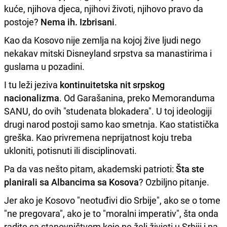
kuće, njihova djeca, njihovi životi, njihovo pravo da
postoje?
Nema ih. Izbrisani
.
Kao da Kosovo nije zemlja na kojoj žive ljudi nego
nekakav mitski Disneyland srpstva sa manastirima i
guslama u pozadini.
I tu leži jeziva
kontinuitetska nit srpskog
nacionalizma
. Od Garašanina, preko Memoranduma
SANU, do ovih "studenata blokadera". U toj ideologiji
drugi narod postoji samo kao smetnja. Kao statistička
greška. Kao privremena neprijatnost koju treba
ukloniti, potisnuti ili disciplinovati.
Pa da vas nešto pitam, akademski patrioti:
Šta ste
planirali sa Albancima sa Kosova
? Ozbiljno pitanje.
Jer ako je Kosovo "neotuđivi dio Srbije", ako se o tome
"ne pregovara", ako je to "moralni imperativ", šta onda
radite sa stanovništvom koje ne želi živjeti u Srbiji i na