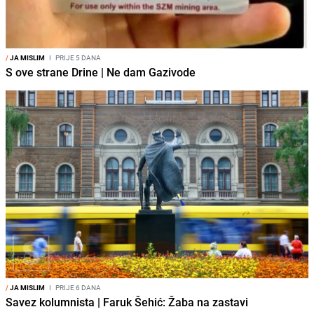
/
JA MISLIM
I
PRIJE 5 DANA
S ove strane Drine | Ne dam Gazivode
/
JA MISLIM
I
PRIJE 6 DANA
Savez kolumnista | Faruk Šehić: Žaba na zastavi