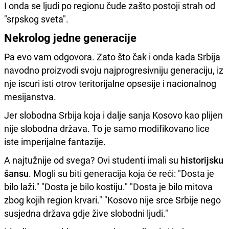
I onda se ljudi po regionu čude zašto postoji strah od
"srpskog sveta".
Nekrolog jedne generacije
Pa evo vam odgovora. Zato što čak i onda kada Srbija
navodno proizvodi svoju najprogresivniju generaciju, iz
nje iscuri isti otrov teritorijalne opsesije i nacionalnog
mesijanstva.
Jer slobodna Srbija koja i dalje sanja Kosovo kao plijen
nije slobodna država. To je samo modifikovano lice
iste imperijalne fantazije.
A najtužnije od svega? Ovi studenti imali su
historijsku
šansu
. Mogli su biti generacija koja će reći: "Dosta je
bilo laži." "Dosta je bilo kostiju." "Dosta je bilo mitova
zbog kojih region krvari." "Kosovo nije srce Srbije nego
susjedna država gdje žive slobodni ljudi."