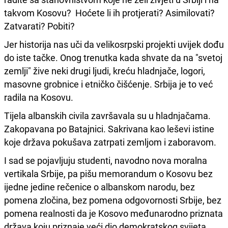
takvom Kosovu? Hoćete li ih protjerati? Asimilovati?
Zatvarati? Pobiti?
Jer historija nas uči da velikosrpski projekti uvijek dođu
do iste tačke. Onog trenutka kada shvate da na "svetoj
zemlji" žive neki drugi ljudi, kreću hladnjače, logori,
masovne grobnice i etničko čišćenje. Srbija je to već
radila na Kosovu.
Tijela albanskih civila završavala su u hladnjačama.
Zakopavana po Batajnici. Sakrivana kao leševi istine
koje država pokušava zatrpati zemljom i zaboravom.
I sad se pojavljuju studenti, navodno nova moralna
vertikala Srbije, pa pišu memorandum o Kosovu bez
ijedne jedine rečenice o albanskom narodu, bez
pomena zločina, bez pomena odgovornosti Srbije, bez
pomena realnosti da je Kosovo međunarodno priznata
država koju priznaje veći dio demokratskog svijeta.