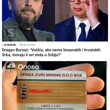
/
JA MISLIM
I
PRIJE 4 DANA
Dragan Bursać: "Vučiću, ako nema bosanskih i hrvatskih
Srba, moraju li svi onda u Srbiju?"