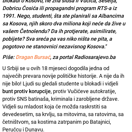
blokadi o Kosovu, ne zna sluša li Vučića, Šešelja,
Dobricu Ćosića ili propagandni program RTS-a iz
1991. Nego, studenti, šta ste planirali sa Albancima
sa Kosova, njih skoro dva miliona koji neće da žive u
vašem Četnolendu? Da ih protjerate, asimilirate,
pobijete? Sva sreća pa vas niko ništa ne pita, a
pogotovo ne stanovnici nezavisnog Kosova."
Piše:
Dragan Bursać
, za portal Radiosarajevo.ba
U Srbiji se u ovih 18 mjeseci dogodila jedna od
najvećih prevara novije političke historije. A nije da ih
nije bilo! Ljudi su gledali studente u blokadi i vidjeli
bunt protiv korupcije
, protiv Vučićeve autokratije,
protiv SNS batinaša, kriminala i zarobljene države.
Vidjeli su mladost koja će možda raskrstiti sa
devedesetim, sa krvlju, sa mitovima, sa ratovima, sa
četništvom, sa kostima zatrpanim po Batajnici,
Perućcu i Dunavu.