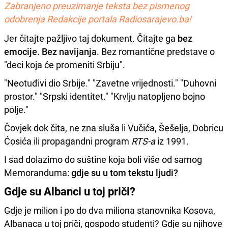
Zabranjeno preuzimanje teksta bez pismenog
odobrenja Redakcije portala Radiosarajevo.ba!
Jer čitajte pažljivo taj dokument. Čitajte ga
bez
emocije. Bez navijanja
. Bez romantične predstave o
"deci koja će promeniti Srbiju".
"Neotuđivi dio Srbije." "Zavetne vrijednosti." "Duhovni
prostor." "Srpski identitet." "Krvlju natopljeno bojno
polje."
Čovjek dok čita, ne zna sluša li Vučića, Šešelja, Dobricu
Ćosića ili propagandni program
RTS-a
iz 1991.
I sad dolazimo do suštine koja boli više od samog
Memoranduma:
gdje su u tom tekstu ljudi?
Gdje su Albanci u toj priči?
Gdje je milion i po do dva miliona stanovnika Kosova,
Albanaca u toj priči, gospodo studenti? Gdje su njihove