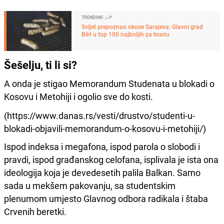
TRENDING
Svijet prepoznao okuse Sarajeva: Glavni grad
BiH u top 100 najboljih za hranu
Šešelju, ti li si?
A onda je stigao Memorandum Studenata u blokadi o
Kosovu i Metohiji i ogolio sve do kosti.
(https://www.danas.rs/vesti/drustvo/studenti-u-
blokadi-objavili-memorandum-o-kosovu-i-metohiji/)
Ispod indeksa i megafona, ispod parola o slobodi i
pravdi, ispod građanskog celofana, isplivala je ista ona
ideologija koja je devedesetih palila Balkan. Samo
sada u mekšem pakovanju, sa studentskim
plenumom umjesto Glavnog odbora radikala i štaba
Crvenih beretki.