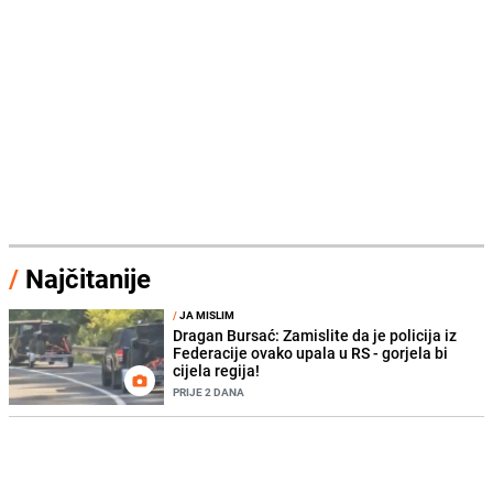
/
Najčitanije
/
JA MISLIM
Dragan Bursać: Zamislite da je policija iz
Federacije ovako upala u RS - gorjela bi
cijela regija!
PRIJE 2 DANA