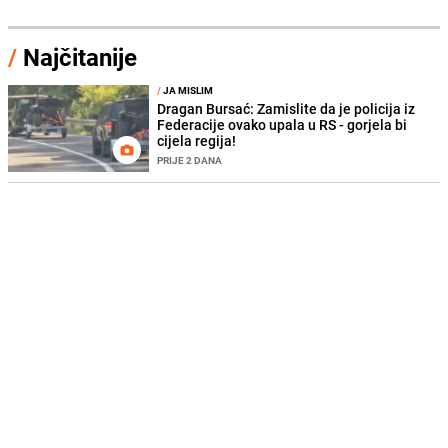
/
Najčitanije
/
JA MISLIM
Dragan Bursać: Zamislite da je policija iz
Federacije ovako upala u RS - gorjela bi
cijela regija!
PRIJE 2 DANA