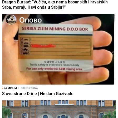
Dragan Bursać: "Vučiću, ako nema bosanskih i hrvatskih
Srba, moraju li svi onda u Srbiju?"
/
JA MISLIM
I
PRIJE 5 DANA
S ove strane Drine | Ne dam Gazivode