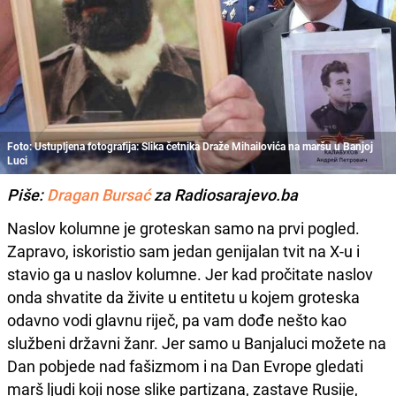
Foto: Ustupljena fotografija: Slika četnika Draže Mihailovića na maršu u Banjoj
Luci
Piše:
Dragan Bursać
za Radiosarajevo.ba
Naslov kolumne je groteskan samo na prvi pogled.
Zapravo, iskoristio sam jedan genijalan tvit na X-u i
stavio ga u naslov kolumne. Jer kad pročitate naslov
onda shvatite da živite u entitetu u kojem groteska
odavno vodi glavnu riječ, pa vam dođe nešto kao
službeni državni žanr. Jer samo u Banjaluci možete na
Dan pobjede nad fašizmom i na Dan Evrope gledati
marš ljudi koji nose slike partizana, zastave Rusije,