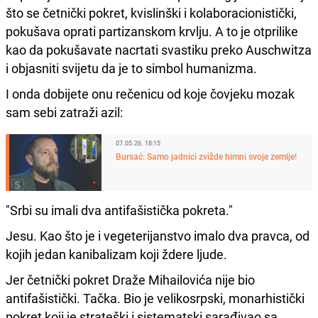
što se četnički pokret, kvislinški i kolaboracionistički,
pokušava oprati partizanskom krvlju. A to je otprilike
kao da pokušavate nacrtati svastiku preko Auschwitza
i objasniti svijetu da je to simbol humanizma.
I onda dobijete onu rečenicu od koje čovjeku mozak
sam sebi zatraži azil:
07.05.26. 18:15
Bursać: Samo jadnici zvižde himni svoje zemlje!
"Srbi su imali dva antifašistička pokreta."
Jesu. Kao što je i vegeterijanstvo imalo dva pravca, od
kojih jedan kanibalizam koji ždere ljude.
Jer četnički pokret Draže Mihailovića nije bio
antifašistički. Tačka. Bio je velikosrpski, monarhistički
pokret koji je strateški i sistematski sarađivao sa