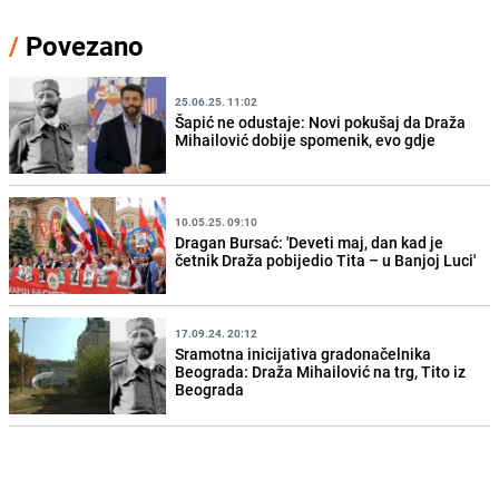
/
Povezano
25.06.25. 11:02
Šapić ne odustaje: Novi pokušaj da Draža
Mihailović dobije spomenik, evo gdje
10.05.25. 09:10
Dragan Bursać: 'Deveti maj, dan kad je
četnik Draža pobijedio Tita – u Banjoj Luci'
17.09.24. 20:12
Sramotna inicijativa gradonačelnika
Beograda: Draža Mihailović na trg, Tito iz
Beograda