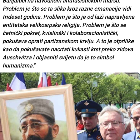
Banjaluci na navodnom antifašističkom maršu.
Problem je što se ta slika kroz razne emanacije vidi
trideset godina. Problem je što je od laži napravljena
entitetska velikosrpska religija. Problem je što se
četnički pokret, kvislinški i kolaboracionistički,
pokušava oprati partizanskom krvlju. A to je otprilike
kao da pokušavate nacrtati kukasti krst preko zidova
Auschwitza i objasniti svijetu da je to simbol
humanizma."