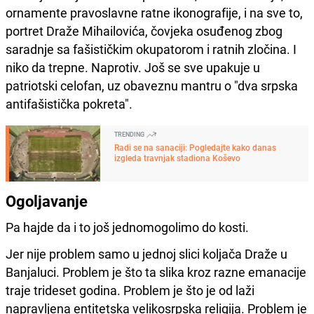
ornamente pravoslavne ratne ikonografije, i na sve to,
portret Draže Mihailovića, čovjeka osuđenog zbog
saradnje sa fašističkim okupatorom i ratnih zločina. I
niko da trepne. Naprotiv. Još se sve upakuje u
patriotski celofan, uz obaveznu mantru o "dva srpska
antifašistička pokreta".
TRENDING
Radi se na sanaciji: Pogledajte kako danas
izgleda travnjak stadiona Koševo
Ogoljavanje
Pa hajde da i to još jednomogolimo do kosti.
Jer nije problem samo u jednoj slici koljača Draže u
Banjaluci. Problem je što ta slika kroz razne emanacije
traje trideset godina. Problem je što je od laži
napravljena entitetska velikosrpska religija. Problem je