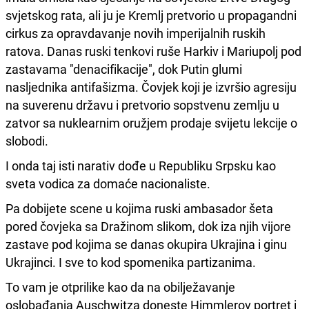
svjetskog rata, ali ju je Kremlj pretvorio u propagandni
cirkus za opravdavanje novih imperijalnih ruskih
ratova. Danas ruski tenkovi ruše Harkiv i Mariupolj pod
zastavama "denacifikacije", dok Putin glumi
nasljednika antifašizma. Čovjek koji je izvršio agresiju
na suverenu državu i pretvorio sopstvenu zemlju u
zatvor sa nuklearnim oružjem prodaje svijetu lekcije o
slobodi.
I onda taj isti narativ dođe u Republiku Srpsku kao
sveta vodica za domaće nacionaliste.
Pa dobijete scene u kojima ruski ambasador šeta
pored čovjeka sa Dražinom slikom, dok iza njih vijore
zastave pod kojima se danas okupira Ukrajina i ginu
Ukrajinci. I sve to kod spomenika partizanima.
To vam je otprilike kao da na obilježavanje
oslobađanja Auschwitza doneste Himmlerov portret i