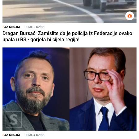
/
JA MISLIM
I
PRIJE 2 DANA
Dragan Bursać: Zamislite da je policija iz Federacije ovako
upala u RS - gorjela bi cijela regija!
/
JA MISLIM
I
PRIJE 4 DANA