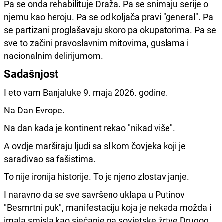
Pa se onda rehabilituje Draža. Pa se snimaju serije o
njemu kao heroju. Pa se od koljača pravi "general". Pa
se partizani proglašavaju skoro pa okupatorima. Pa se
sve to začini pravoslavnim mitovima, guslama i
nacionalnim delirijumom.
Sadašnjost
I eto vam Banjaluke 9. maja 2026. godine.
Na Dan Evrope.
Na dan kada je kontinent rekao "nikad više".
A ovdje marširaju ljudi sa slikom čovjeka koji je
sarađivao sa fašistima.
To nije ironija historije. To je njeno zlostavljanje.
I naravno da se sve savršeno uklapa u Putinov
"Besmrtni puk", manifestaciju koja je nekada možda i
imala smisla kao sjećanje na sovjetske žrtve Drugog