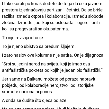
I tako korak po korak dođete do toga da se u javnom
prostoru izjednačavaju partizani i četnici. Da se briše
razlika između otpora i kolaboracije. Između slobode i
zločina. Između ljudi koji su oslobađali logore i onih
koji su pregovarali sa okupatorima.
To nije revizija istorije.
To je njeno ubistvo sa predumišljajem.
I zato naslov ove kolumne nije satira. On je dijagnoza.
"Srbi su jedini narod na svijetu koji je imao dva
antifašistička pokreta od kojih je jedan bio fašistički."
Jer samo na Balkanu možete od poraza napraviti
pobjedu, od kolaboracije herojstvo i od istorijske
sramote nacionalni ponos.
A onda se čudite što djeca odlaze.
Ne odlaze samo zbog plata. Ljudi bježe iz društava