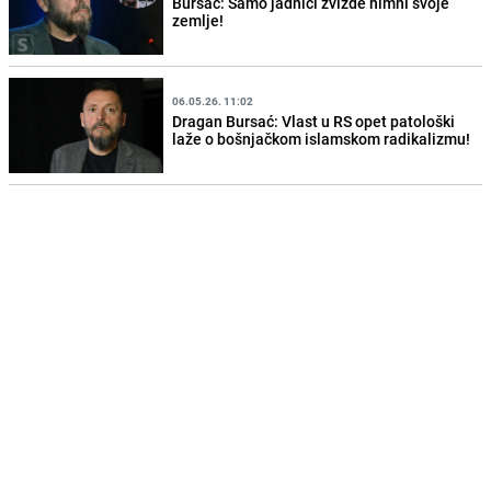
Bursać: Samo jadnici zvižde himni svoje
zemlje!
06.05.26. 11:02
Dragan Bursać: Vlast u RS opet patološki
laže o bošnjačkom islamskom radikalizmu!