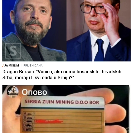
/
JA MISLIM
I
PRIJE 4 DANA
Dragan Bursać: "Vučiću, ako nema bosanskih i hrvatskih
Srba, moraju li svi onda u Srbiju?"