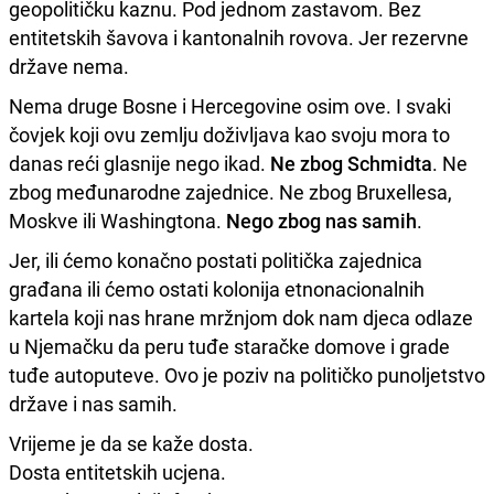
geopolitičku kaznu. Pod jednom zastavom. Bez
entitetskih šavova i kantonalnih rovova. Jer rezervne
države nema.
Nema druge Bosne i Hercegovine osim ove. I svaki
čovjek koji ovu zemlju doživljava kao svoju mora to
danas reći glasnije nego ikad.
Ne zbog Schmidta
. Ne
zbog međunarodne zajednice. Ne zbog Bruxellesa,
Moskve ili Washingtona.
Nego zbog nas samih
.
Jer, ili ćemo konačno postati politička zajednica
građana ili ćemo ostati kolonija etnonacionalnih
kartela koji nas hrane mržnjom dok nam djeca odlaze
u Njemačku da peru tuđe staračke domove i grade
tuđe autoputeve. Ovo je poziv na političko punoljetstvo
države i nas samih.
Vrijeme je da se kaže dosta.
Dosta entitetskih ucjena.