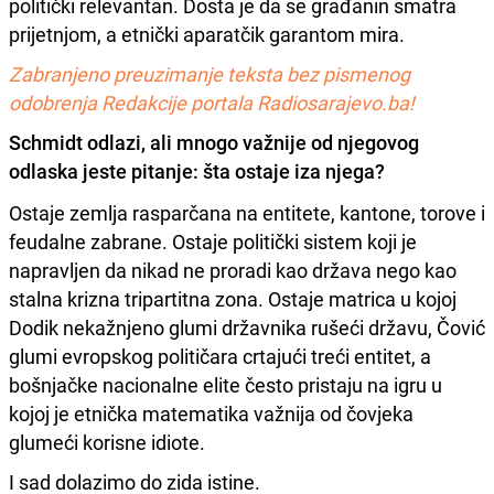
politički relevantan. Dosta je da se građanin smatra
prijetnjom, a etnički aparatčik garantom mira.
Zabranjeno preuzimanje teksta bez pismenog
odobrenja Redakcije portala Radiosarajevo.ba!
Schmidt odlazi, ali mnogo važnije od njegovog
odlaska jeste pitanje: šta ostaje iza njega?
Ostaje zemlja rasparčana na entitete, kantone, torove i
feudalne zabrane. Ostaje politički sistem koji je
napravljen da nikad ne proradi kao država nego kao
stalna krizna tripartitna zona. Ostaje matrica u kojoj
Dodik nekažnjeno glumi državnika rušeći državu, Čović
glumi evropskog političara crtajući treći entitet, a
bošnjačke nacionalne elite često pristaju na igru u
kojoj je etnička matematika važnija od čovjeka
glumeći korisne idiote.
I sad dolazimo do zida istine.