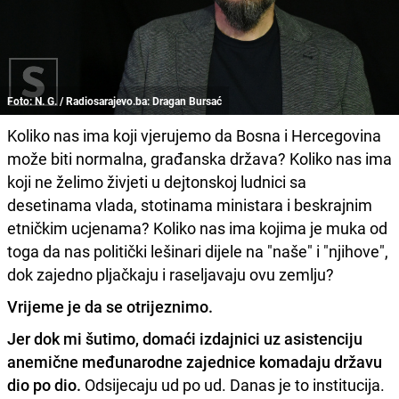
Foto: N. G. / Radiosarajevo.ba: Dragan Bursać
Koliko nas ima koji vjerujemo da Bosna i Hercegovina
može biti normalna, građanska država? Koliko nas ima
koji ne želimo živjeti u dejtonskoj ludnici sa
desetinama vlada, stotinama ministara i beskrajnim
etničkim ucjenama? Koliko nas ima kojima je muka od
toga da nas politički lešinari dijele na "naše" i "njihove",
dok zajedno pljačkaju i raseljavaju ovu zemlju?
Vrijeme je da se otrijeznimo.
Jer dok mi šutimo, domaći izdajnici uz asistenciju
anemične međunarodne zajednice komadaju državu
dio po dio.
Odsijecaju ud po ud. Danas je to institucija.