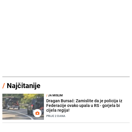
/
Najčitanije
/
JA MISLIM
Dragan Bursać: Zamislite da je policija iz
Federacije ovako upala u RS - gorjela bi
cijela regija!
PRIJE 2 DANA