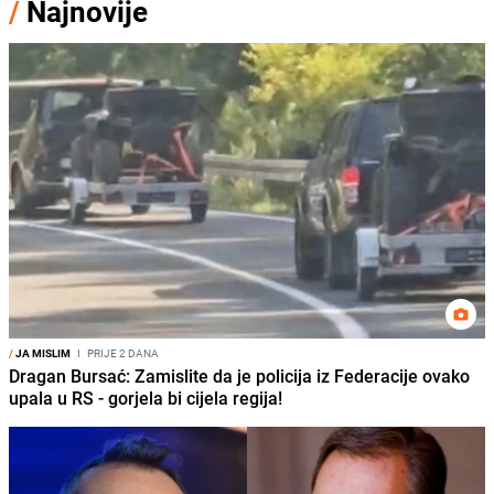
/
Najnovije
/
JA MISLIM
I
PRIJE 2 DANA
Dragan Bursać: Zamislite da je policija iz Federacije ovako
upala u RS - gorjela bi cijela regija!