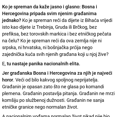
Ko je spreman da kaže jasno i glasno: Bosna i
Hercegovina pripada svim njenim građanima
jednako?
Ko je spreman reći da dijete iz Bihaća vrijedi
isto kao dijete iz Trebinja, Gruda ili Brčkog, bez
prefiksa, bez torovskih markica i bez etničkog pečata
na čelu? Ko je spreman reći da ova zemlja nije ni
srpska, ni hrvatska, ni bošnjačka prćija nego
zajednička kuća svih njenih građana koji u njoj žive?
E,
tu nastaje panika nacionalnih elita.
Jer građanska Bosna i Hercegovina za njih je najveći
horor
. Veći od bilo kakvog spoljnog neprijatelja.
Građanin je opasan zato što ne glasa po komandi
plemena. Građanin postavlja pitanja. Građanin ne mrzi
komšiju po službenoj dužnosti. Građanin ne sanja
etničke granice nego normalan život.
A nacionalnim vođama normalan život nikad nije bio