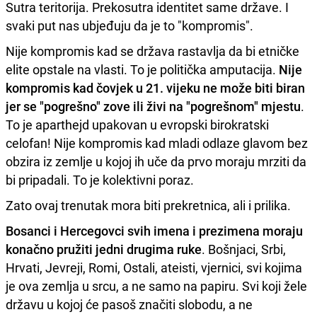
Sutra teritorija. Prekosutra identitet same države. I
svaki put nas ubjeđuju da je to "kompromis".
Nije kompromis kad se država rastavlja da bi etničke
elite opstale na vlasti. To je politička amputacija.
Nije
kompromis kad čovjek u 21. vijeku ne može biti biran
jer se "pogrešno" zove ili živi na "pogrešnom" mjestu
.
To je aparthejd upakovan u evropski birokratski
celofan! Nije kompromis kad mladi odlaze glavom bez
obzira iz zemlje u kojoj ih uče da prvo moraju mrziti da
bi pripadali. To je kolektivni poraz.
Zato ovaj trenutak mora biti prekretnica, ali i prilika.
Bosanci i Hercegovci svih imena i prezimena moraju
konačno pružiti jedni drugima ruke
. Bošnjaci, Srbi,
Hrvati, Jevreji, Romi, Ostali, ateisti, vjernici, svi kojima
je ova zemlja u srcu, a ne samo na papiru. Svi koji žele
državu u kojoj će pasoš značiti slobodu, a ne