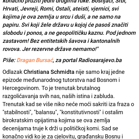
konačno pružiti jedni drugima ruke. Bošnjaci, Srbi,
Hrvati, Jevreji, Romi, Ostali, ateisti, vjernici, svi
kojima je ova zemlja u srcu i duši, a ne samo na
papiru. Svi koji žele državu u kojoj će pasoš značiti
slobodu i ponos, a ne geopolitičku kaznu. Pod jednom
zastavom! Bez entitetskih šavova i kantonalnih
rovova. Jer rezervne države nemamo!"
Piše:
Dragan Bursać
, za portal Radiosarajevo.ba
Odlazak
Christiana Schmidta
nije samo kraj jedne
epizode međunarodnog tutorstva nad Bosnom i
Hercegovinom. To je trenutak brutalnog
razgolićavanja svih nas, naših istina i zabluda.
Trenutak kad se više niko neće moći sakriti iza fraza o
"stabilnosti", "balansu", "konstitutivnosti" i ostalim
birokratskim opijatima kojima se ova zemlja
decenijama truje k drži u političkoj komi. Sad se
konačno vidi ko je za cjelovitu, građansku Bosnu i