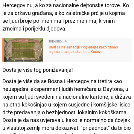
Hercegovinu, a ko za nacionalne dejtonske torove. Ko
je za državu građana, a ko za etničke prćije u kojima
se ljudi broje po imenima i prezimenima, krvnim
zrncima i porijeklu djedova.
TRENDING
Radi se na sanaciji: Pogledajte kako danas
izgleda travnjak stadiona Koševo
Dosta je više tog ponižavanja!
Dosta je više da se Bosna i Hercegovina tretira kao
neuspješni eksperiment ludih hemičara iz Daytona, u
kojem su ljudi svedeni na nacionalne kartone, a država
na etno-kokošinjac u kojem susjedne i komšijske lisice
drže predavanja o bezbjednosti lokalnim kokoškama.
Dosta je da nas uvjeravaju kako je normalno da čovjek
u vlastitoj zemlji mora dokazivati "pripadnost" da bi bio