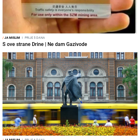
/
JA MISLIM
I
PRIJE 5 DANA
S ove strane Drine | Ne dam Gazivode
/
JA MISLIM
I
PRIJE 6 DANA