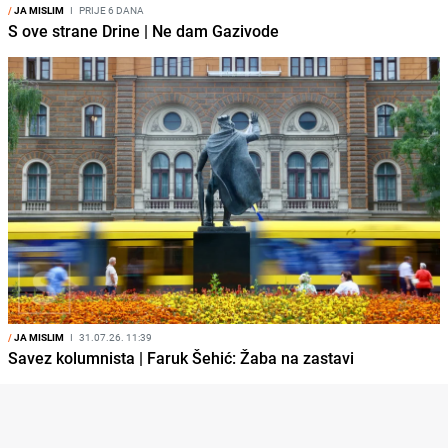
/
JA MISLIM
I
PRIJE 6 DANA
S ove strane Drine | Ne dam Gazivode
/
JA MISLIM
I
31.07.26. 11:39
Savez kolumnista | Faruk Šehić: Žaba na zastavi