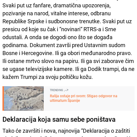
Svaki put uz fanfare, dramatična upozorenja,
pozivanje na narod, vitalne interese, odbranu
Republike Srpske i sudbonosne trenutke. Svaki put uz
presicu od koje su čak i “novinari“ RTRS-a i Srne
odustali. A onda se dogodi ono što se događa
godinama. Dokument završi pred Ustavnim sudom
Bosne i Hercegovine. Ili ga obori međunarodno pravo.
Ili ostane mrtvo slovo na papiru. Ili ga svi zaborave čim
se ugase televizijske kamere. Ili ga Dodik trampi, da ne
kažem Trumpi za svoju poltičku kožu.
TRENDING
Italija ostaje pri svom: Stigao odgovor na
ultimatum Španije
Deklaracija koja samu sebe poništava
Tako će završiti i nova, najnovija “Deklaracija o zaštiti