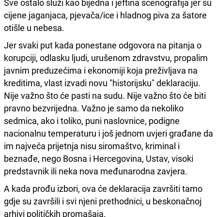
Sve ostalo služi kao bijedna i jeftina scenografija jer su
cijene jaganjaca, pjevača/ice i hladnog piva za šatore
otišle u nebesa.
Jer svaki put kada ponestane odgovora na pitanja o
korupciji, odlasku ljudi, urušenom zdravstvu, propalim
javnim preduzećima i ekonomiji koja preživljava na
kreditima, vlast izvadi novu "historijsku" deklaraciju.
Nije važno što će pasti na sudu. Nije važno što će biti
pravno bezvrijedna. Važno je samo da nekoliko
sedmica, ako i toliko, puni naslovnice, podigne
nacionalnu temperaturu i još jednom uvjeri građane da
im najveća prijetnja nisu siromaštvo, kriminal i
beznađe, nego Bosna i Hercegovina, Ustav, visoki
predstavnik ili neka nova međunarodna zavjera.
A kada prođu izbori, ova će deklaracija završiti tamo
gdje su završili i svi njeni prethodnici, u beskonačnoj
arhivi političkih promašaja.