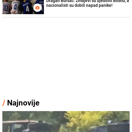
Dragan Bursać: Zmajevi su ujedinili Bosnu, a
nacionalisti su dobili napad panike!
/
Najnovije