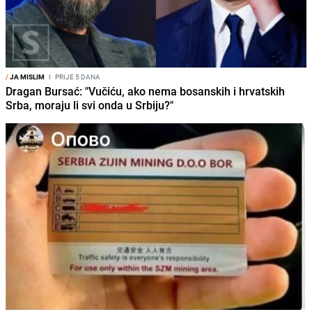
/
JA MISLIM
I
PRIJE 5 DANA
Dragan Bursać: "Vučiću, ako nema bosanskih i hrvatskih
Srba, moraju li svi onda u Srbiju?"