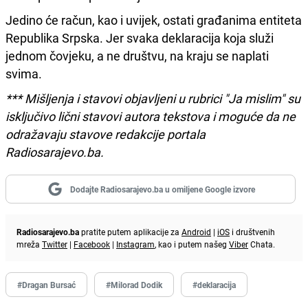
Jedino će račun, kao i uvijek, ostati građanima entiteta
Republika Srpska. Jer svaka deklaracija koja služi
jednom čovjeku, a ne društvu, na kraju se naplati
svima.
*** Mišljenja i stavovi objavljeni u rubrici "Ja mislim" su
isključivo lični stavovi autora tekstova i moguće da ne
odražavaju stavove redakcije portala
Radiosarajevo.ba.
Dodajte Radiosarajevo.ba u omiljene Google izvore
Radiosarajevo.ba
pratite putem aplikacije za
Android
|
iOS
i društvenih
mreža
Twitter
|
Facebook
|
Instagram
, kao i putem našeg
Viber
Chata.
#Dragan Bursać
#Milorad Dodik
#deklaracija