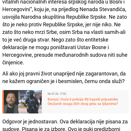
vitalnih nacionalnih interesa srpskog naroda u Bosni i
Hercegovini“, koju je, na prijedlog Nenada Stevandića,
usvojila Narodna skupština Republike Srpske. Ne zato
što je neko protiv Republike Srpske, jer nije niko. Ne
zato što neko mrzi Srbe, osim Srba na vlasti samih-ali
to je već druga stvar. Nego zato što entitetske
deklaracije ne mogu poništavati Ustav Bosne i
Hercegovine, presude međunarodnih sudova niti suhe
činjenice.
Ali ako joj pravni život unaprijed nije zagarantovan, da
ne kažem ograničen je i besmislen, čemu onda služi?
06.07.26. 17:52
Bursać: Hoće li policija RS hapsiti pripadnike
Oružanih snaga BiH zbog grba sa ljiljanima?
Odgovor je jednostavan. Ova deklaracija nije pisana za
sudove. Pisana je za izbore. Ovo je puki predizborni