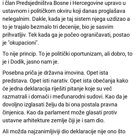
i član Predsjedništva Bosne i Hercegovine upravo u
ustavnom i političkom okviru koji danas proglašava
nelegalnim. Dakle, kada je taj sistem njega uzdizao a
to je trajalo bezmalo tri decenije, bio je sasvim
prihvatljiv. Tek kada ga je počeo ograničavati, postao
je "okupacioni".
To nije princip. To je politički oportunizam, ali dobro, to
je i Dodik, jasno nam je.
Posebna priča je državna imovina. Opet ista
predstava. Opet isti narativ. Opet ista obećanja kako
će jedna deklaracija riješiti pitanje koje su već
razmatrali i domaći i međunarodni sudovi. Kao da je
dovoljno izglasati želju da bi ona postala pravna
činjenica. Kao da parlament može glasati protiv
ustavne arhitekture zemlje čiji je i sam dio.
Ali možda najzanimljiviji dio deklaracije nije ono što