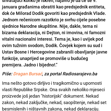
shvatajući koliko je iskren, najavio je da će se 9.
januara građanima obratiti kao predsjednik entiteta,
dok će Milorad Dodik govoriti kao predsjednik Vlade.
Jednom rečenicom razotkrio je svrhu cijele posebne
sjednice Narodne skupštine. Nije, dakle, tema ni
bizarna deklaracija, ni Dejton, ni imovina, ni famozni
vitalni nacionalni interesi. Tema je, kao i uvijek pod
ovim tužnim svodom, Dodik. Čovjek kojem su sud i
Ustav Bosne i Hercegovine zabranili obavljanje javne
funkcije, unaprijed se promoviše u budućeg
premijera. Jadno i bijedno!.“
Piše:
Dragan Bursać
, za portal Radiosarajevo.ba
Ima nešto gotovo dirljivo i tragikomično u upornosti
vlasti Republike Srpske. Ona svakih nekoliko mjeseci
proizvede još jedan "historijski" dokument. Nekad
zakon, nekad zaključke, nekad, saopštenje, nekad set
besmislenih i ništavnih zakona, nekad deklaraciju.