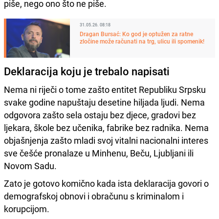
piše, nego ono što ne piše.
31.05.26. 08:18
Dragan Bursać: Ko god je optužen za ratne
zločine može računati na trg, ulicu ili spomenik!
Deklaracija koju je trebalo napisati
Nema ni riječi o tome zašto entitet Republiku Srpsku
svake godine napuštaju desetine hiljada ljudi. Nema
odgovora zašto sela ostaju bez djece, gradovi bez
ljekara, škole bez učenika, fabrike bez radnika. Nema
objašnjenja zašto mladi svoj vitalni nacionalni interes
sve češće pronalaze u Minhenu, Beču, Ljubljani ili
Novom Sadu.
Zato je gotovo komično kada ista deklaracija govori o
demografskoj obnovi i obračunu s kriminalom i
korupcijom.