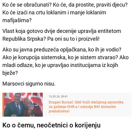
Ko će se obračunati? Ko će, da prostite, praviti djecu?
Ko će izaći na crtu loklanim i manje loklanim
mafijašima?
Vlast koja gotovo dvije decenije upravlja entitetom
Republika Srpska? Pa oni su to i proizveli!
Ako su javna preduzeća opljačkana, ko ih je vodio?
Ako je korupcija sistemska, ko je sistem stvarao? Ako
mladi odlaze, ko je upravljao institucijama iz kojih
bježe?
Marsovci sigurno nisu.
13.05.26. 09:41
Dragan Bursać: SAD traži stečajnog upravnika
za gašenje OHR-a i ostavlja BiH domaćim
predatorima!
Ko o čemu, neočetnici o korijenju