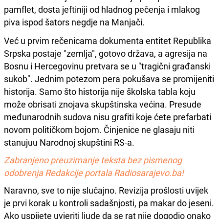
pamflet, dosta jeftiniji od hladnog pečenja i mlakog
piva ispod šators negdje na Manjači.
Već u prvim rečenicama dokumenta entitet Republika
Srpska postaje "zemlja", gotovo država, a agresija na
Bosnu i Hercegovinu pretvara se u "tragični građanski
sukob". Jednim potezom pera pokušava se promijeniti
historija. Samo što historija nije školska tabla koju
može obrisati znojava skupštinska većina. Presude
međunarodnih sudova nisu grafiti koje ćete prefarbati
novom političkom bojom. Činjenice ne glasaju niti
stanujuu Narodnoj skupštini RS-a.
Zabranjeno preuzimanje teksta bez pismenog
odobrenja Redakcije portala Radiosarajevo.ba!
Naravno, sve to nije slučajno. Revizija prošlosti uvijek
je prvi korak u kontroli sadašnjosti, pa makar do jeseni.
Ako uspijete uvjeriti ljude da se rat nije dogodio onako