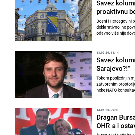
Savez kolumni
proaktivnu bo
Bosni i Hercegovini 
deklarativno, ne povr
odavno više nije dovol
13.05.26. 18:14
Savez kolumn
Sarajevo?!"
Tokom posljednjih mj
zatvorenim prostorij
neke NATO konsultacij
13.05.26. 09:41
Dragan Bursa
OHR-a i osta