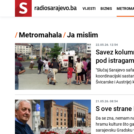
VIJESTI
BIZNIS
METROMA
/
Metromahala
/
Ja mislim
22.05.26. 12:54
Savez kolumni
pod istragam
"Slučaj Sarajevo safa
koordinacijski sastan
Švicarske i Austrije) 
21.05.26. 08:54
S ove strane 
Da se zna, nemam na
hramu kulture što ga
sarajevsku Gradsku vi