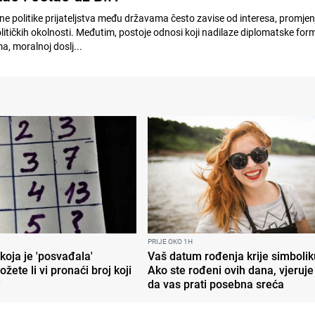
e politike prijateljstva među državama često zavise od interesa, promjenj
itičkih okolnosti. Međutim, postoje odnosi koji nadilaze diplomatske form
a, moralnoj doslj...
PRIJE OKO 1H
koja je 'posvađala'
Vaš datum rođenja krije simbolik
ožete li vi pronaći broj koji
Ako ste rođeni ovih dana, vjeruje
?
da vas prati posebna sreća