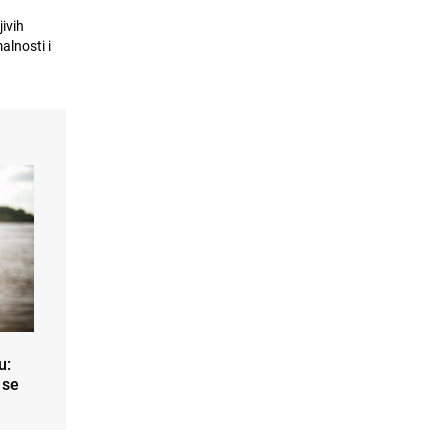
11
Žaba na zastavi
ivih
31.07.26. 11:39
|
JA MISLIM
alnosti i
S ove strane Drine | Ne dam
12
Gazivode
PRIJE 6 DANA
|
JA MISLIM
Dragan Bursać: "Vučiću, ako nema
13
bosanskih i hrvatskih Srba, moraju li
svi onda u Srbiju?"
PRIJE 5 DANA
|
JA MISLIM
Dragan Bursać: Zamislite da je
14
policija iz Federacije ovako upala u
RS - gorjela bi cijela regija!
PRIJE 3 DANA
|
JA MISLIM
u:
 se