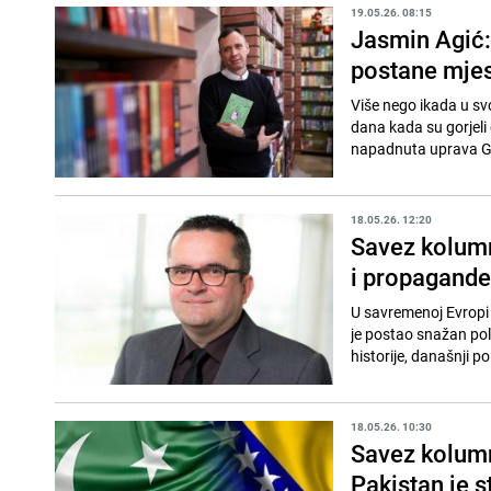
19.05.26. 08:15
Jasmin Agić:
postane mjes
Više nego ikada u svo
dana kada su gorjeli
napadnuta uprava Gr
18.05.26. 12:20
Savez kolumn
i propagande
U savremenoj Evropi s
je postao snažan poli
historije, današnji poli
18.05.26. 10:30
Savez kolumni
Pakistan je s