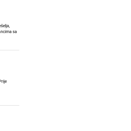
šelja,
bancima sa
rije