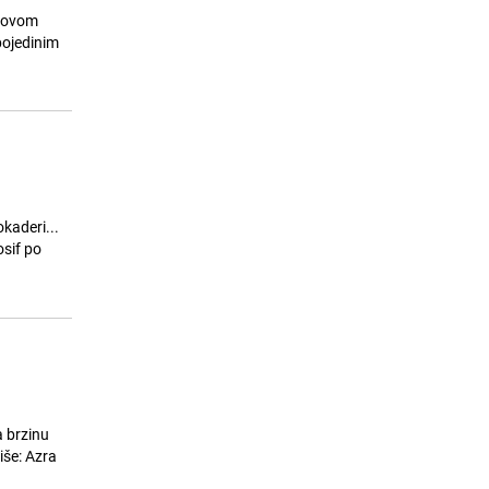
 Novom
 pojedinim
kaderi...
osif po
a brzinu
iše: Azra