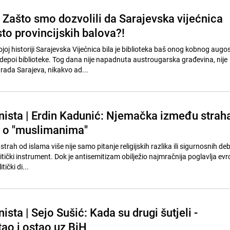
 Zašto smo dozvolili da Sarajevska vijećnica
to provincijskih balova?!
joj historiji Sarajevska Vijećnica bila je biblioteka baš onog kobnog aug
 depoi biblioteke. Tog dana nije napadnuta austrougarska građevina, nije
ada Sarajeva, nikakvo ad...
ista | Erdin Kadunić: Njemačka između strah
 o "muslimanima"
trah od islama više nije samo pitanje religijskih razlika ili sigurnosnih d
tički instrument. Dok je antisemitizam obilježio najmračnija poglavlja ev
tički di...
sta | Sejo Sušić: Kada su drugi šutjeli -
tao i ostao uz BiH