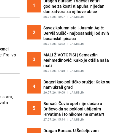
Dragan Bursać: Trideset četiri
1
godine za kosti Klapuha, nijedan
dan zatvora za njihove ubice
25.07.26. 10:07
|
JA MISLIM
Savez kolumnista | Jasmin Agić:
2
Derviš Sušić - najbosanskiji od svih
bosanskih pisaca
25.07.26. 14:22
|
JA MISLIM
sne i
e: Fra Ivo
MALI ŽIVOTOPISI | Semezdin
3
Mehmedinović: Kako je otišla naša
mati
25.07.26. 17:40
|
JA MISLIM
Bageri kao političko oružje: Kako su
4
nam ukrali grad
26.07.26. 19:00
|
JA MISLIM
a staru,
 zato
Bursać: Čović opet nije došao u
5
Briševo da se pokloni ubijenim
Hrvatima i to nikome ne smeta?!
27.07.26. 15:44
|
JA MISLIM
Dragan Bursać: U Šešeljevom