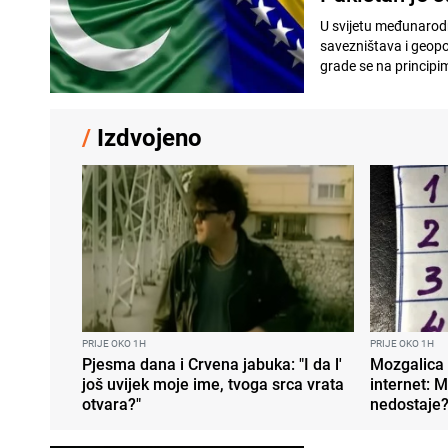
U svijetu međunarodn
savezništava i geopol
grade se na principim
/
Izdvojeno
PRIJE OKO 1H
PRIJE OKO 1H
Pjesma dana i Crvena jabuka: "I da l'
Mozgalica 
još uvijek moje ime, tvoga srca vrata
internet: M
otvara?"
nedostaje