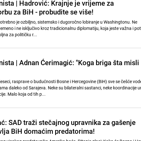
sta | Hadrović: Krajnje je vrijeme za
rbu za BiH - probudite se više!
potrebno je ozbiljno, sistemsko i dugoročno lobiranje u Washingtonu. Ne
emeno i ne isključivo kroz tradicionalnu diplomatiju, koja jeste važna i pot
jna za političku r...
ista | Adnan Ćerimagić: "Koga briga šta misli
eseci, rasprave o budućnosti Bosne i Hercegovine (BiH) sve se češće vod
ama daleko od Sarajeva. Neke su bilateralni sastanci, neke koordinacije u
e. Malo koja od tih p...
ć: SAD traži stečajnog upravnika za gašenje
vlja BiH domaćim predatorima!