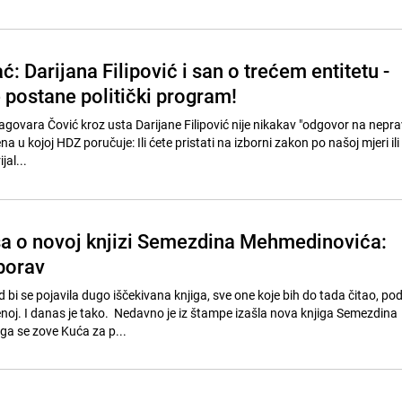
: Darijana Filipović i san o trećem entitetu -
 postane politički program!
zagovara Čović kroz usta Darijane Filipović nije nikakav "odgovor na nepra
na u kojoj HDZ poručuje: Ili ćete pristati na izborni zakon po našoj mjeri il
jal...
a o novoj knjizi Semezdina Mehmedinovića:
aborav
kad bi se pojavila dugo iščekivana knjiga, sve one koje bih do tada čitao, po
enoj. I danas je tako. Nedavno je iz štampe izašla nova knjiga Semezdina
a se zove Kuća za p...