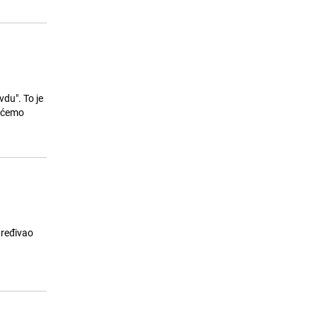
vdu". To je
i ćemo
dređivao