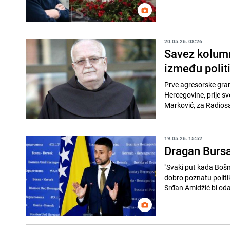
20.05.26. 08:26
Savez kolumn
između politi
Prve agresorske gran
Hercegovine, prije sve
Marković, za Radiosa
19.05.26. 15:52
Dragan Bursać
"Svaki put kada Bošn
dobro poznatu politik
Srđan Amidžić bi oda