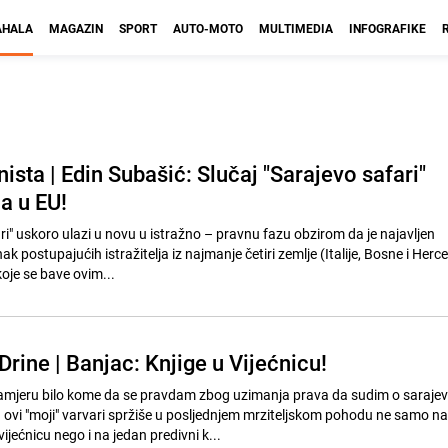
HALA
MAGAZIN
SPORT
AUTO-MOTO
MULTIMEDIA
INFOGRAFIKE
sta | Edin Subašić: Slučaj "Sarajevo safari"
a u EU!
ri" uskoro ulazi u novu u istražno – pravnu fazu obzirom da je najavljen
ak postupajućih istražitelja iz najmanje četiri zemlje (Italije, Bosne i Herc
koje se bave ovim...
Drine | Banjac: Knjige u Vijećnicu!
mjeru bilo kome da se pravdam zbog uzimanja prava da sudim o saraj
 ovi "moji" varvari spržiše u posljednjem mrziteljskom pohodu ne samo na
jećnicu nego i na jedan predivni k...