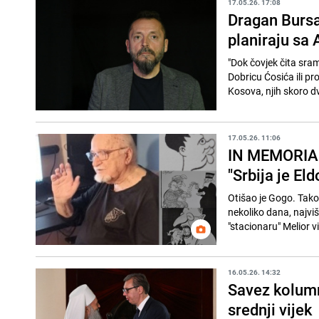
17.05.26. 17:08
Dragan Bursa
planiraju sa
"Dok čovjek čita sra
Dobricu Ćosića ili p
Kosova, njih skoro dv
17.05.26. 11:06
IN MEMORIAM
"Srbija je El
Otišao je Gogo. Tako
nekoliko dana, najvi
"stacionaru" Melior v
16.05.26. 14:32
Savez kolumn
srednji vijek