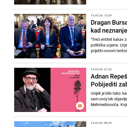
15.05.26. 13:39
Dragan Bursać
kad neznanje
"Treći entitet kakav 
politička ucjena. Ucje
prijetiti novom teritori
14.05.26. 21:22
Adnan Repeš
Pobijediti z
Uvijek je bilo tako: 
sam onoj tek objavlj
Mehmedinovića. Knjig
14.05.26. 08:24