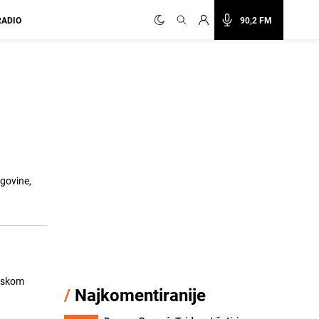
RADIO
90,2 FM
egovine,
evskom
/
Najkomentiranije