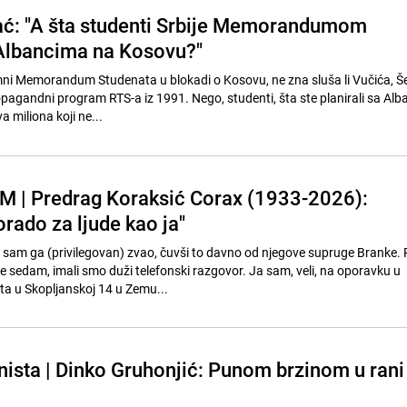
ć: "A šta studenti Srbije Memorandumom
 Albancima na Kosovu?"
mni Memorandum Studenata u blokadi o Kosovu, ne zna sluša li Vučića, Še
ropagandni program RTS-a iz 1991. Nego, studenti, šta ste planirali sa Al
a miliona koji ne...
 | Predrag Koraksić Corax (1933-2026):
dorado za ljude kao ja"
 sam ga (privilegovan) zvao, čuvši to davno od njegove supruge Branke. P
še sedam, imali smo duži telefonski razgovor. Ja sam, veli, na oporavku u
ita u Skopljanskoj 14 u Zemu...
ista | Dinko Gruhonjić: Punom brzinom u rani