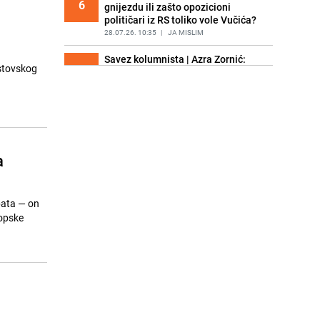
6
gnijezdu ili zašto opozicioni
političari iz RS toliko vole Vučića?
28.07.26. 10:35
|
JA MISLIM
Savez kolumnista | Azra Zornić:
ostovskog
7
Kritika opstrukcije registracije
birača iz dijaspore u CIK-u BiH
28.07.26. 13:00
|
JA MISLIM
Šeki Radončić: Pasja zemlja
8
28.07.26. 14:34
|
JA MISLIM
a
Savez kolumnista | Nedžad
9
Ahatović: Od promocije do pitanja
odgovornosti "Gdje je prvi bh. Bell
ebata — on
412"
ropske
29.07.26. 16:00
|
JA MISLIM
Bursać: Poljaka u Međugorju našli
10
za nekoliko sati, mostarske vandale
Partizanskog traže godinama?!
30.07.26. 13:20
|
JA MISLIM
Savez kolumnista | Faruk Šehić: