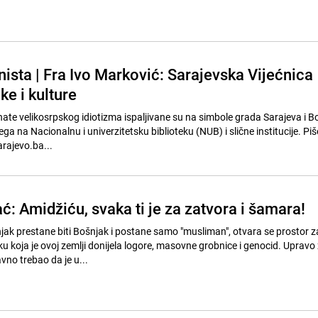
ista | Fra Ivo Marković: Sarajevska Vijećnica
ke i kulture
ate velikosrpskog idiotizma ispaljivane su na simbole grada Sarajeva i Bo
ga na Nacionalnu i univerzitetsku biblioteku (NUB) i slične institucije. Piš
rajevo.ba...
: Amidžiću, svaka ti je za zatvora i šamara!
jak prestane biti Bošnjak i postane samo "musliman", otvara se prostor z
u koja je ovoj zemlji donijela logore, masovne grobnice i genocid. Upravo
vno trebao da je u...