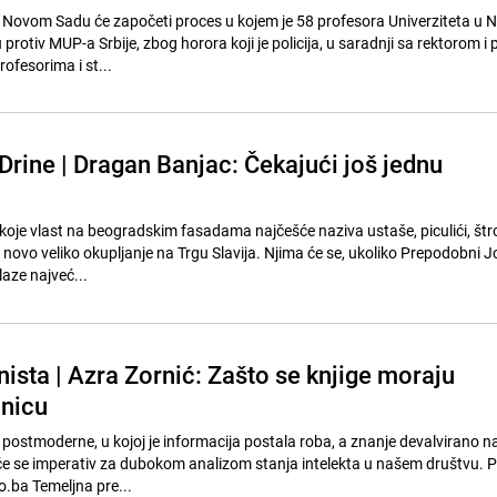
u Novom Sadu će započeti proces u kojem je 58 profesora Univerziteta u
protiv MUP-a Srbije, zbog horora koji je policija, u saradnji sa rektorom i
rofesorima i st...
Drine | Dragan Banjac: Čekajući još jednu
koje vlast na beogradskim fasadama najčešće naziva ustaše, piculići, štro
j novo veliko okupljanje na Trgu Slavija. Njima će se, ukoliko Prepodobni J
laze najveć...
ista | Azra Zornić: Zašto se knjige moraju
ćnicu
postmoderne, u kojoj je informacija postala roba, a znanje devalvirano n
e se imperativ za dubokom analizom stanja intelekta u našem društvu. P
o.ba Temeljna pre...