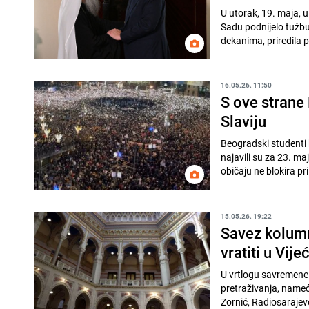
U utorak, 19. maja, 
Sadu podnijelo tužbu 
dekanima, priredila p
16.05.26. 11:50
S ove strane 
Slaviju
Beogradski studenti 
najavili su za 23. ma
običaju ne blokira pri
15.05.26. 19:22
Savez kolumn
vratiti u Vije
U vrtlogu savremene 
pretraživanja, nameć
Zornić, Radiosarajev