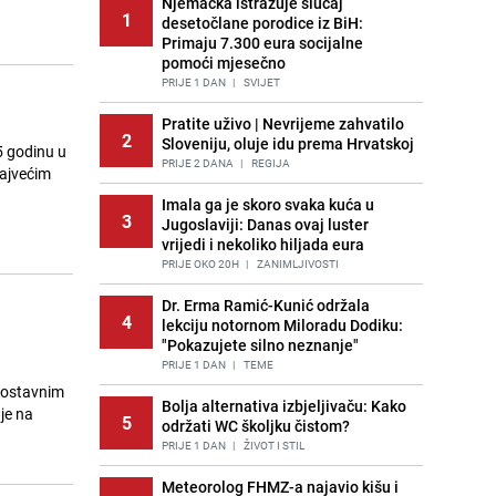
Njemačka istražuje slučaj
1
desetočlane porodice iz BiH:
Primaju 7.300 eura socijalne
pomoći mjesečno
PRIJE 1 DAN
|
SVIJET
Pratite uživo | Nevrijeme zahvatilo
2
Sloveniju, oluje idu prema Hrvatskoj
5 godinu u
PRIJE 2 DANA
|
REGIJA
najvećim
Imala ga je skoro svaka kuća u
3
Jugoslaviji: Danas ovaj luster
vrijedi i nekoliko hiljada eura
PRIJE OKO 20H
|
ZANIMLJIVOSTI
Dr. Erma Ramić-Kunić održala
4
lekciju notornom Miloradu Dodiku:
"Pokazujete silno neznanje"
PRIJE 1 DAN
|
TEME
dnostavnim
Bolja alternativa izbjeljivaču: Kako
je na
5
održati WC školjku čistom?
PRIJE 1 DAN
|
ŽIVOT I STIL
Meteorolog FHMZ-a najavio kišu i