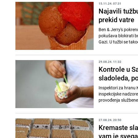
15.11.24. 07:31
Najavili tužb
prekid vatre
Ben & Jerry's pokren
pokušava blokirati b
Gazi. U tužbi se takođ
29.08.24. 11:32
Kontrole u Sa
sladoleda, po
Inspektori za hranu 
inspekcijske nadzore 
provođenja službene 
27.08.24. 20:50
Kremaste sla
vam je svega