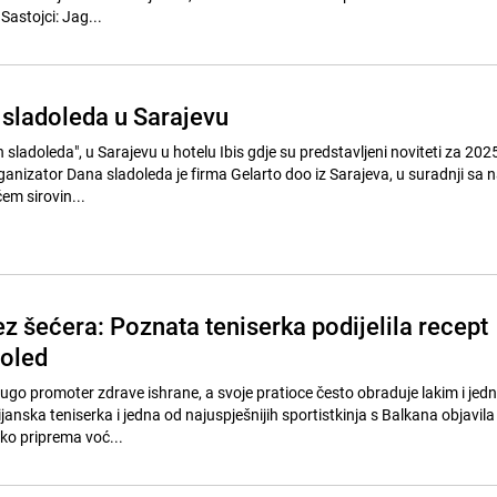
bez dodatog šećera. Sastojci: Jag...
 sladoleda u Sarajevu
sladoleda", u Sarajevu u hotelu Ibis gdje su predstavljeni noviteti za 202
ganizator Dana sladoleda je firma Gelarto doo iz Sarajeva, u suradnji sa 
em sirovin...
z šećera: Poznata teniserka podijelila recept
doled
dugo promoter zdrave ishrane, a svoje pratioce često obraduje lakim i je
janska teniserka i jedna od najuspješnijih sportistkinja s Balkana objavila 
o priprema voć...