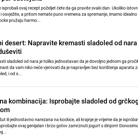
sprobali ovaj recept poželjet ćete da ga pravite svaki dan. Ukoliko isto
te i osvježite, a pritom nemate puno vremena za spremanje, imamo idealno 
ocke pružaju harmo...
ni desert: Napravite kremasti sladoled od nara
duševiti
ti sladoled od nara je toliko jednostavan da je dovoljno jednom ga pročit
emast da vam niko neće vjerovati da je napravljen bez korištenja aparata z
ed, i od s...
tna kombinacija: Isprobajte sladoled od grčko
njom
šut ili jednostavno narezana na kockice, ali krajnje je vrijeme da je isprobat
Isprobajte ovaj genijalan i brzo gotov zamrznuti jogurt s dinjom! Donosim
g...