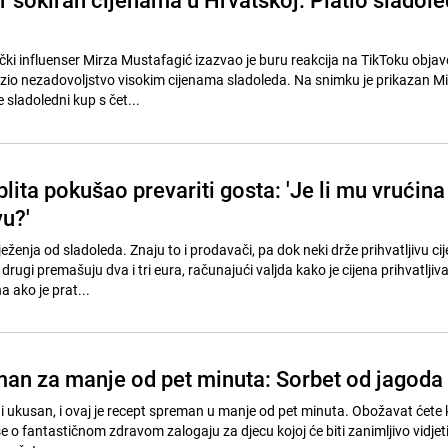
i influenser Mirza Mustafagić izazvao je buru reakcija na TikToku obja
zrazio nezadovoljstvo visokim cijenama sladoleda. Na snimku je prikazan M
sladoledni kup s čet...
lita pokušao prevariti gosta: 'Je li mu vrućina
vu?'
ježenja od sladoleda. Znaju to i prodavači, pa dok neki drže prihvatljivu ci
drugi premašuju dva i tri eura, računajući valjda kako je cijena prihvatljiva
ako je prat...
an za manje od pet minuta: Sorbet od jagoda
i ukusan, i ovaj je recept spreman u manje od pet minuta. Obožavat ćete k
se o fantastičnom zdravom zalogaju za djecu kojoj će biti zanimljivo vidjet