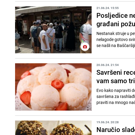
21.06.24. 15:55
Posljedice ne
građani požur
Nestanak struje u pe
nelagode gotovo svim 
se našli na Baščaršiji
20.06.24. 21:54
Savršeni rec
vam samo tri
Evo kako napraviti d
savršena za rashlađi
praviti na mnogo nači
19.06.24. 20:28
Naručio slad