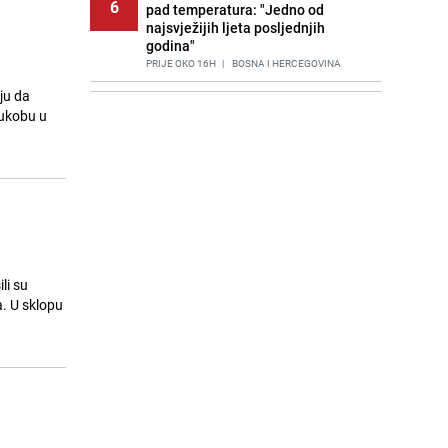
6
pad temperatura: "Jedno od
najsvježijih ljeta posljednjih
godina"
PRIJE OKO 16H
|
BOSNA I HERCEGOVINA
ju da
Agić kritizira političare u Bugojnu:
7
sukobu u
Zbog straha od HDZ-a niko Vučiću
nije rekao istinu o Čipuljiću
PRIJE 2 DANA
|
TEME
Znate li šta Dino Merlin pojede prije
8
izlaska na scenu? Njegov ritual
iznenadio mnoge
PRIJE 2 DANA
|
SHOWBIZ
Stručnjaci upozoravaju: Izrael ulaže
li su
9
milione kako bi utjecao na
a. U sklopu
odgovore ChatGPT-a o Gazi
PRIJE 1 DAN
|
SVIJET
Nastavak provokacija: MUP RS
10
oduzeo zastavu s ljiljanima i
sankcionisao vozača iz Bosanskog
Novog
PRIJE 2 DANA
|
BOSNA I HERCEGOVINA