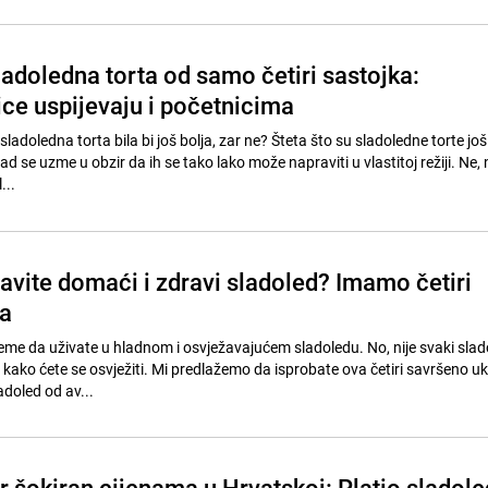
adoledna torta od samo četiri sastojka:
ice uspijevaju i početnicima
 sladoledna torta bila bi još bolja, zar ne? Šteta što su sladoledne torte jo
ad se uzme u obzir da ih se tako lako može napraviti u vlastitoj režiji. Ne, 
...
avite domaći i zdravi sladoled? Imamo četiri
ta
ijeme da uživate u hladnom i osvježavajućem sladoledu. No, nije svaki sla
 kako ćete se osvježiti. Mi predlažemo da isprobate ova četiri savršeno uk
doled od av...
r šokiran cijenama u Hrvatskoj: Platio sladole