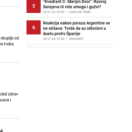
"Kvadrant C- Marijin Dvor": Razvoj
5
Sarajeva ili više smoga i gužvi?
25.07.26. 07:29
|
LOKALNE TEME
Reakcija nakon poraza Argentine se
6
ne stišava: Tvrde da su oštećeni u
duelu protiv Španije
š skuplje od
25.07.26. 07:43
|
NOGOMET
ne treba
Saudijska Arabija napala Jemen:
7
Meta napada bio lučki grad
Hodeidah
25.07.26. 07:56
|
SVIJET
Trump upozorio Rusiju i Kinu: "Bilo
8
bi to vrlo loše"
25.07.26. 08:16
|
SVIJET
doled zdrav
Veliki finansijski problemi američke
usna i
9
vojske: Rat sa Iranom iziskuje
milijarde
25.07.26. 08:30
|
SVIJET
Neočekivani junak Mundijala
10
pronašao novi klub: Potpisat će za
d