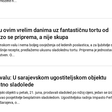
možete n...
u ovim vrelim danima uz fantastičnu tortu od
zo se priprema, a nije skupa
skom valu i nema boljeg osvježenja od ledenih poslastica, a za ljubitelje 
cepte, predlažemo ukusnu sladolednu tortu. Priprema je jednostavna, a okus
tven. O...
valu: U sarajevskom ugostiteljskom objektu
latno sladolede
ski objekti u petak, 21. juna, prodavali sladoled po nižoj cijeni, jedan se iz
ao posjetitelje besplatnim sladoledom. Ugostiteljska radnja Impasto Fer
Sarajeva, o...