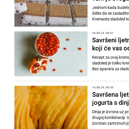
Jednom kada budete i
želite da se zasladi
Kremaste sladoled k
24.08.24. 08:47
Savršeni ljet
koji će vas o
Recept za ovaj kremas
sladoled je toliko kr
Bez aparata za sladol
16.08.24. 06:30
Savršena lje
jogurta s di
Dinja je izvrsna uz pr
drugoj kombinaciji. 
izvrstan zamrznuti jo