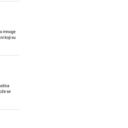
vao mnoge
ni koji su
astica
ože se