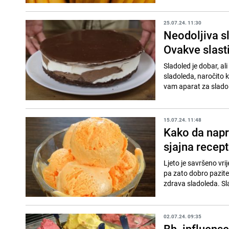
25.07.24. 11:30
Neodoljiva sl
Ovakve slast
Sladoled je dobar, ali
sladoleda, naročito k
vam aparat za sladol
15.07.24. 11:48
Kako da napr
sjajna recep
Ljeto je savršeno vr
pa zato dobro pazite
zdrava sladoleda. Sla
02.07.24. 09:35
Bh. influense