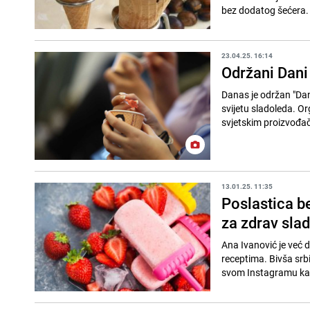
23.04.25. 16:14
Održani Dani
Danas je održan "Dan 
svijetu sladoleda. Or
svjetskim proizvođač
13.01.25. 11:35
Poslastica be
za zdrav sla
Ana Ivanović je već 
receptima. Bivša srbi
svom Instagramu kak