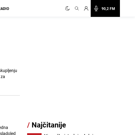
RADIO
90,2 FM
oskupljenju
 za
/
Najčitanije
Jedna
 sladoled