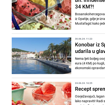
34 KM?!
Bosanskohercegovačk
iz Opatije, gdje je i
Mustafagić kako jede 
30.06.24. 11:23
Konobar iz Sp
udarila u gla
Nema ljeti boljeg osv
eura (4 KM) po kugli, 
ekonomski opravdana 
24.06.24. 16:25
Recept sprem
Osvježavajući, lagan 
lako napraviti! Radi 