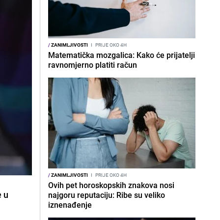
/
ZANIMLJIVOSTI
I
PRIJE OKO 4H
Matematička mozgalica: Kako će prijatelji
ravnomjerno platiti račun
/
ZANIMLJIVOSTI
I
PRIJE OKO 4H
Ovih pet horoskopskih znakova nosi
e u
najgoru reputaciju: Ribe su veliko
iznenađenje