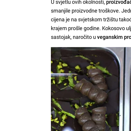
U svjetlu ovih okolnosti,
proizvođači
smanjile proizvodne troškove. Jedn
cijena je na svjetskom tržištu tak
krajem prošle godine. Kokosovo ulje, 
sastojak, naročito u
veganskim pr