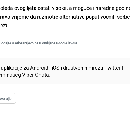
doleda ovog ljeta ostati visoke, a moguće i naredne godin
ravo vrijeme da razmotre alternative poput voćnih šerbe
težu.
Dodajte Radiosarajevo.ba u omiljene Google izvore
aplikacije za
Android
|
iOS
i društvenih mreža
Twitter
|
utem našeg
Viber
Chata.
vo ulje