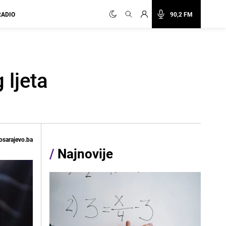
RADIO
90,2 FM
 ljeta
osarajevo.ba
/
Najnovije