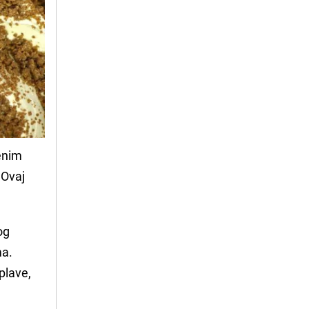
venim
 Ovaj
og
ma.
oplave,