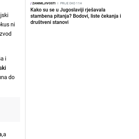
/
ZANIMLJIVOSTI
I
PRIJE OKO 11H
Kako su se u Jugoslaviji rješavala
jski
stambena pitanja? Bodovi, liste čekanja i
društveni stanovi
okus ni
izvod
a i
ski
juna do
a
,a