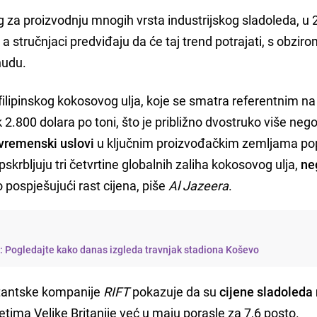
g za proizvodnju mnogih vrsta industrijskog sladoleda, u 
, a stručnjaci predviđaju da će taj trend potrajati, s obzir
nudu.
filipinskog kokosovog ulja, koje se smatra referentnim na
 2.800 dolara po toni, što je približno dvostruko više neg
vremenski uslovi
u ključnim proizvođačkim zemljama po
opskrbljuju tri četvrtine globalnih zaliha kokosovog ulja,
ne
o pospješujući rast cijena, piše
Al Jazeera
.
i: Pogledajte kako danas izgleda travnjak stadiona Koševo
ltantske kompanije
RIFT
pokazuje da su
cijene sladoleda
ima Velike Britanije već u maju porasle za 7,6 posto.