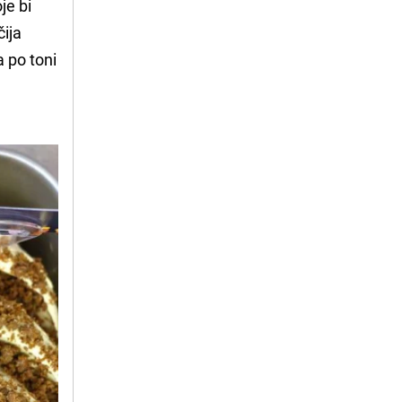
je bi
čija
a po toni
i