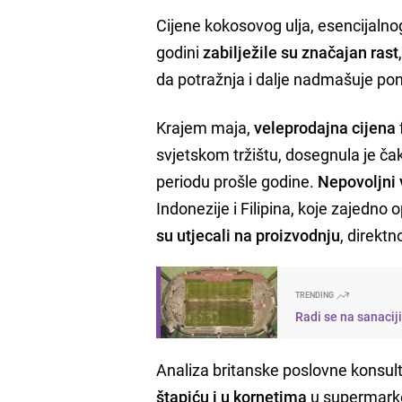
Cijene kokosovog ulja, esencijalno
godini
zabilježile su značajan rast
da potražnja i dalje nadmašuje po
Krajem maja,
veleprodajna cijena
svjetskom tržištu, dosegnula je čak
periodu prošle godine.
Nepovoljni 
Indonezije i Filipina, koje zajedno 
su utjecali na proizvodnju
, direktn
TRENDING
Radi se na sanacij
Analiza britanske poslovne konsu
štapiću i u kornetima
u supermarket