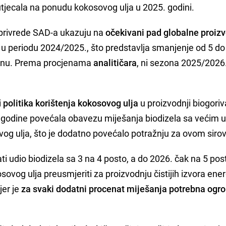
tjecala na ponudu kokosovog ulja u 2025. godini.
oprivrede SAD-a ukazuju na
očekivani pad globalne proiz
 u periodu 2024/2025., što predstavlja smanjenje od 5 do
onu. Prema procjenama
analitičara
, ni sezona 2025/2026
i
politika korištenja kokosovog ulja
u proizvodnji biogoriv
le godine povećala obavezu miješanja biodizela sa većim 
vog ulja, što je dodatno povećalo potražnju za ovom siro
ati udio biodizela sa 3 na 4 posto, a do 2026. čak na 5 pos
sovog ulja preusmjeriti za proizvodnju čistijih izvora ener
jer je
za svaki dodatni procenat miješanja potrebna og