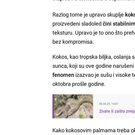
Razlog tome je upravo skuplje
kok
proizvedeni sladoled
čini stabilni
teksturu. Upravo je to ono što pr
bez kompromisa.
Kokos, kao tropska biljka, oslanja 
sunca, koji su ove godine naruše
fenomen
izazvao je sušu i visoke 
oktobra prošle godine.
06.06.25. 14:07
Znate li zašto zmi
Kako kokosovim palmama treba ok