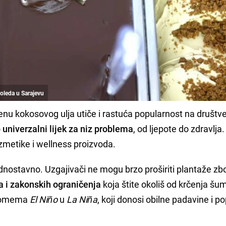
doleda u Sarajevu
ijenu kokosovog ulja utiče i rastuća popularnost na društ
o
univerzalni lijek za niz problema
, od ljepote do zdravlja.
zmetike i wellness proizvoda.
ednostavno. Uzgajivači ne mogu brzo proširiti plantaže zb
a i zakonskih ograničenja
koja štite okoliš od krčenja šu
fenomema
El Niño
u
La Niña
, koji donosi obilne padavine i p