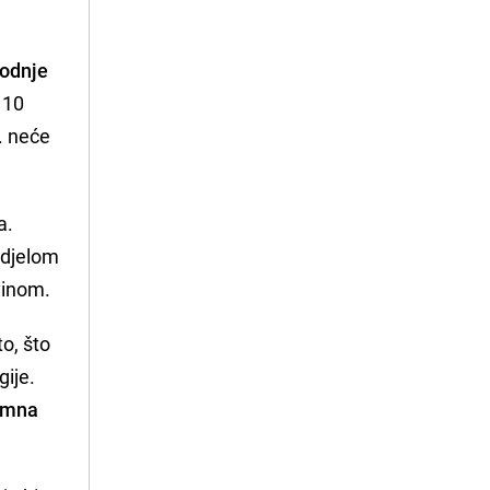
vodnje
 10
. neće
a.
udjelom
vinom.
to, što
gije.
romna