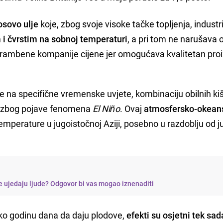
osovo ulje
koje, zbog svoje visoke tačke topljenja, industri
m i čvrstim na sobnoj temperaturi
, a pri tom ne narušava 
ehrambene kompanije cijene jer omogućava kvalitetan pro
se na specifične vremenske uvjete, kombinaciju obilnih kiš
ni zbog pojave fenomena
El Niño
. Ovaj
atmosfersko-okean
temperature u jugoistočnoj Aziji, posebno u razdoblju od 
je ujedaju ljude? Odgovor bi vas mogao iznenaditi
o godinu dana da daju plodove,
efekti su osjetni tek sad