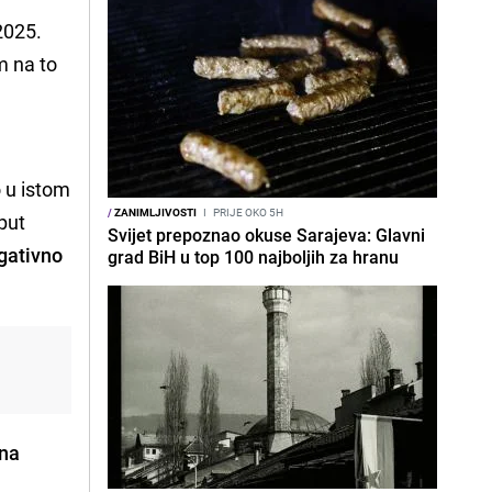
2025.
om na to
o u istom
/
ZANIMLJIVOSTI
I
PRIJE OKO 5H
put
Svijet prepoznao okuse Sarajeva: Glavni
gativno
grad BiH u top 100 najboljih za hranu
 na