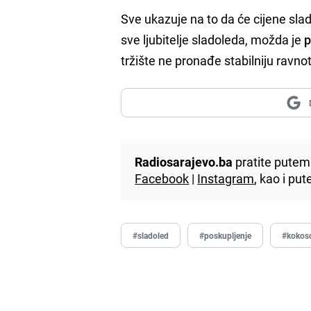
Sve ukazuje na to da će cijene sla
sve ljubitelje sladoleda, možda je
p
tržište ne pronađe stabilniju ravno
Radiosarajevo.ba
pratite putem 
Facebook
|
Instagram
, kao i p
#sladoled
#poskupljenje
#kokoso