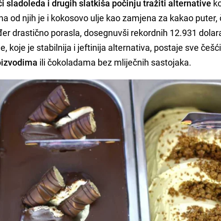
 sladoleda i drugih slatkiša počinju tražiti alternative
ko
a od njih je i kokosovo ulje kao zamjena za kakao puter, 
ođer drastično porasla, dosegnuvši rekordnih 12.931 dolar
koje je stabilnija i jeftinija alternativa, postaje sve češć
oizvodima
ili čokoladama bez mliječnih sastojaka.