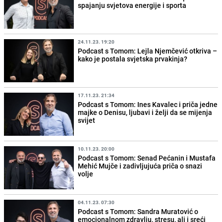
spajanju svjetova energije i sporta
24.11.23. 19:20
Podcast s Tomom: Lejla Njemčević otkriva –
kako je postala svjetska prvakinja?
17.11.23. 21:34
Podcast s Tomom: Ines Kavalec i priča jedne
majke o Denisu, ljubavi i želji da se mijenja
svijet
10.11.23. 20:00
Podcast s Tomom: Senad Pećanin i Mustafa
Mehić Mujče i zadivljujuća priča o snazi
volje
04.11.23. 07:30
Podcast s Tomom: Sandra Muratović o
emocionalnom zdravlju, stresu, ali i sreći