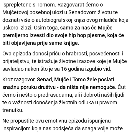
isprepletene s Tomom. Razgovarat ćemo o
Mujčetovoj posebnoj ulozi u Senadovom životu te
doznati više o autobiografskoj knjizi ovog mladića koja
uskoro izlazi. Osim toga,
samo za nas će Mujče
premijerno izvesti dio svoje hip hop pjesme, koja će
biti objavljena prije same knjige
.
Ova epizoda donosi priču o hrabrosti, posvećenosti i
prijateljstvu, te istražuje životne izazove koje je Mujče
savladao nakon što je sa 16 godina izgubio vid.
Kroz razgovor,
Senad, Mujče i Tomo žele poslati
snažnu poruku društvu - da ništa nije nemoguće
. Čut
ćemo i nešto o predrasudama, ali i dobroti naših ljudi
te o važnosti donošenja životnih odluka u pravom
trenutku.
Ne propustite ovu emotivnu epizodu ispunjenu
inspiracijom koja nas podsjeća da snaga volje može