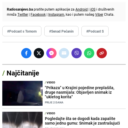
Radiosarajevo.ba
pratite putem aplikacije za
Android
|
iOS
i društvenih
mreža
Twitter
|
Facebook
|
Instagram
, kao i putem našeg
Viber
Chata.
#Podcast s Tomom
#Senad Pećanin
#Podcast S
/
Najčitanije
/
VIDEO
"Prikaza" u Krajini pojedine preplašila,
druge nasmijala: Objavljen snimak iz
"ukletog korita"
PRIJE 2 DANA
/
VIDEO
Pogledajte šta se dogodi kada zapalite
samo jednu gumu: Snimak je zastrašujući