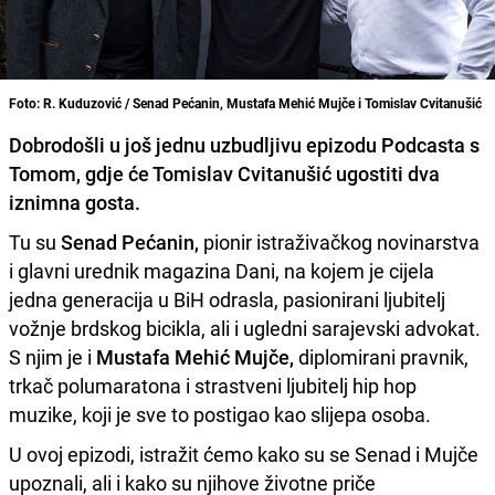
Foto: R. Kuduzović / Senad Pećanin, Mustafa Mehić Mujče i Tomislav Cvitanušić
Dobrodošli u još jednu uzbudljivu epizodu Podcasta s
Tomom, gdje će Tomislav Cvitanušić ugostiti dva
iznimna gosta.
Tu su
Senad Pećanin,
pionir istraživačkog novinarstva
i glavni urednik magazina Dani, na kojem je cijela
jedna generacija u BiH odrasla, pasionirani ljubitelj
vožnje brdskog bicikla, ali i ugledni sarajevski advokat.
S njim je i
Mustafa Mehić Mujče,
diplomirani pravnik,
trkač polumaratona i strastveni ljubitelj hip hop
muzike, koji je sve to postigao kao slijepa osoba.
U ovoj epizodi, istražit ćemo kako su se Senad i Mujče
upoznali, ali i kako su njihove životne priče