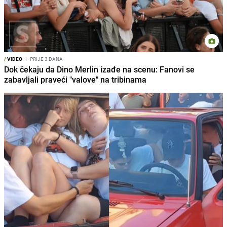
/
VIDEO
I
PRIJE 3 DANA
Dok čekaju da Dino Merlin izađe na scenu: Fanovi se
zabavljali praveći "valove" na tribinama