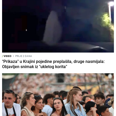
/
VIDEO
I
PRIJE 2 DANA
"Prikaza" u Krajini pojedine preplašila, druge nasmijala:
Objavljen snimak iz "ukletog korita"