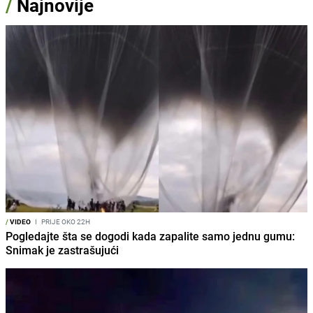
/
Najnovije
/
VIDEO
I
PRIJE OKO 22H
Pogledajte šta se dogodi kada zapalite samo jednu gumu:
Snimak je zastrašujući