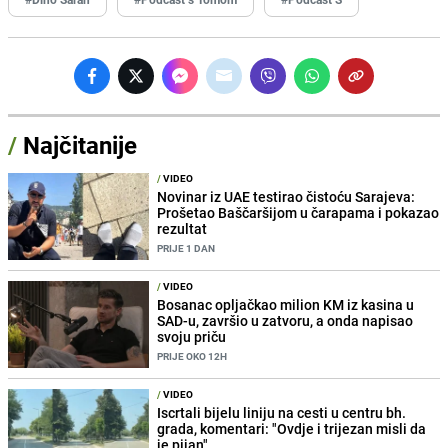
/
Najčitanije
/
VIDEO
Novinar iz UAE testirao čistoću Sarajeva:
Prošetao Baščaršijom u čarapama i pokazao
rezultat
PRIJE 1 DAN
/
VIDEO
Bosanac opljačkao milion KM iz kasina u
SAD-u, završio u zatvoru, a onda napisao
svoju priču
PRIJE OKO 12H
/
VIDEO
Iscrtali bijelu liniju na cesti u centru bh.
grada, komentari: "Ovdje i trijezan misli da
je pijan"