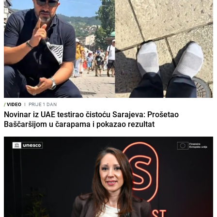
/
VIDEO
I
PRIJE 1 DAN
Novinar iz UAE testirao čistoću Sarajeva: Prošetao
Baščaršijom u čarapama i pokazao rezultat