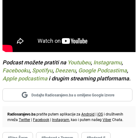
Podcast možete pratiti na
Youtubeu
,
Instagramu
,
Facebooku
,
Spotifyu
,
Deezeru
,
Google Podcastima
,
Apple podcastima
i drugim streaming platformama.
Dodajte Radiosarajevo.ba u omiljene Google izvore
Radiosarajevo.ba
pratite putem aplikacije za
Android
|
iOS
i društvenih
mreža
Twitter
|
Facebook
|
Instagram
, kao i putem našeg
Viber
Chata.
#Dino Šaran
#Podcast s Tomom
#Podcast S