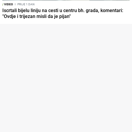
/
VIDEO
I
PRIJE 1 DAN
Iscrtali bijelu liniju na cesti u centru bh. grada, komentari:
"Ovdje i trijezan misli da je pijan"