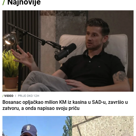
/
Najnovije
/
VIDEO
I
PRIJE OKO 12H
Bosanac opljačkao milion KM iz kasina u SAD-u, završio u
zatvoru, a onda napisao svoju priču