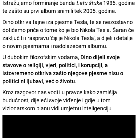
Istražujemo formiranje benda
Letu štuke
1986. godine
te zašto su prvi album snimili tek 2005. godine.
Dino otkriva tajne iza pjesme Tesla, te se neizostavno
dotičemo priče o tome ko je bio Nikola Tesla. Šaran će
zaključiti i raspravu 'čiji je Nikola Tesla', a dijeli i detalje
o novim pjesmama i nadolazećem albumu.
U dubokim filozofskim vodama,
Dino dijeli svoje
stavove o religiji, vjeri, politici, i korupciji, a
istovremeno otkriva zašto njegove pjesme nisu o
politici ni ljubavi, već o životu
.
Kroz razgovor nas vodi i u pravce kako zamišlja
budućnost, dijeleći svoje viđenje i gdje u tom
vizionarskom planu vidi umjetnu inteligenciju.