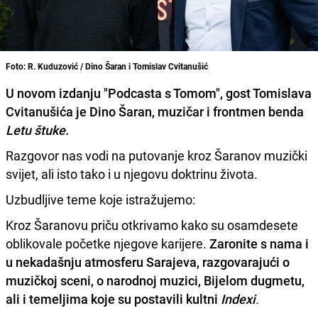
Foto: R. Kuduzović / Dino Šaran i Tomislav Cvitanušić
U novom izdanju "Podcasta s Tomom", gost Tomislava
Cvitanušića je Dino Šaran, muzičar i frontmen benda
Letu štuke.
Razgovor nas vodi na putovanje kroz Šaranov muzički
svijet, ali isto tako i u njegovu doktrinu života.
Uzbudljive teme koje istražujemo:
Kroz Šaranovu priču otkrivamo kako su osamdesete
oblikovale početke njegove karijere.
Zaronite s nama i
u nekadašnju atmosferu Sarajeva, razgovarajući o
muzičkoj sceni, o narodnoj muzici, Bijelom dugmetu,
ali i temeljima koje su postavili kultni
Indexi
.