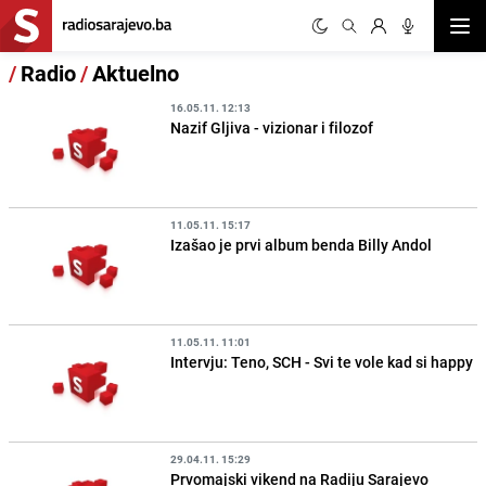
Otvor
/
Radio
/
Aktuelno
16.05.11. 12:13
Nazif Gljiva - vizionar i filozof
11.05.11. 15:17
Izašao je prvi album benda Billy Andol
11.05.11. 11:01
Intervju: Teno, SCH - Svi te vole kad si happy
29.04.11. 15:29
Prvomajski vikend na Radiju Sarajevo