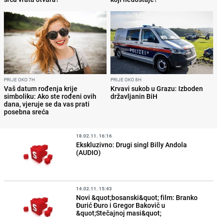
PRIJE OKO 7H
PRIJE OKO 8H
Vaš datum rođenja krije
Krvavi sukob u Grazu: Izboden
simboliku: Ako ste rođeni ovih
državljanin BiH
dana, vjeruje se da vas prati
posebna sreća
18.02.11. 16:16
Ekskluzivno: Drugi singl Billy Andola
(AUDIO)
14.02.11. 15:43
Novi &quot;bosanski&quot; film: Branko
Đurić Đuro i Gregor Bakovič u
&quot;Stečajnoj masi&quot;