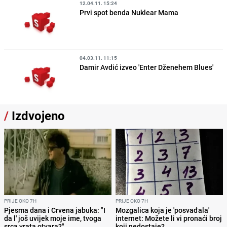
12.04.11. 15:24
Prvi spot benda Nuklear Mama
04.03.11. 11:15
Damir Avdić izveo 'Enter Dženehem Blues'
/
Izdvojeno
PRIJE OKO 7H
PRIJE OKO 7H
Pjesma dana i Crvena jabuka: "I
Mozgalica koja je 'posvađala'
da l' još uvijek moje ime, tvoga
internet: Možete li vi pronaći broj
srca vrata otvara?"
koji nedostaje?