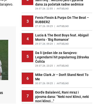
dana za početak radne sedmice
 Sarajevo.
26.07.26. 22:55
|
AKTUELNO
Fenix Flexin & Purps On The Beat –
3
RUBBERZ
27.07.26. 09:25
|
AKTUELNO
Lucia & The Best Boys feat. Abigail
4
Morris - 'Big Romance'
29.07.26. 09:25
|
AKTUELNO
Da li ijedan ide za Sarajevo:
5
Legendarni hit popularnog Zdravka
Čolića
29.07.26. 23:25
|
AKTUELNO
Mike Clark Jr – Don't Stand Next To
6
Me
30.07.26. 09:25
|
AKTUELNO
Đorđe Balašević, Rani mraz i
us
7
pjesma dana: "Neki novi klinci, neki
novi klinci..."
30.07.26. 23:25
|
AKTUELNO