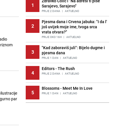
Zdravko Čolić i "Na adresi ti piše
1
Sarajevo, Sarajevo"
PRIJE 2 DANA
|
AKTUELNO
Pjesma dana i Crvena jabuka: "I da l'
2
još uvijek moje ime, tvoga srca
vrata otvara?"
PRIJE OKO 16H
|
AKTUELNO
adio
priznom
"Kad zaboraviš juli": Bijelo dugme i
3
pjesma dana
PRIJE 1 DAN
|
AKTUELNO
Editors - The Rush
4
PRIJE 2 DANA
|
AKTUELNO
Blossoms - Meet Me In Love
5
ilustracije
PRIJE 1 DAN
|
AKTUELNO
igurno par