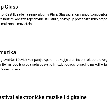
ip Glass
tor Castillo rade na remix albumu Philip Glassa, renomiranog kompozito
muzike, one tzv. repetitivnih struktura, po kojoj je postao iznimno prepoz
imalizma u muzici sla...
 muzika
 glavni čelni čovjek kompanije Apple Inc., koji je preminuo 5. oktobra ove 
mitelj mnogo je svoga rada posvetio i muzici, odnosno načinu na koji je lju
Važan dio ove...
tival elektroničke muzike i digitalne