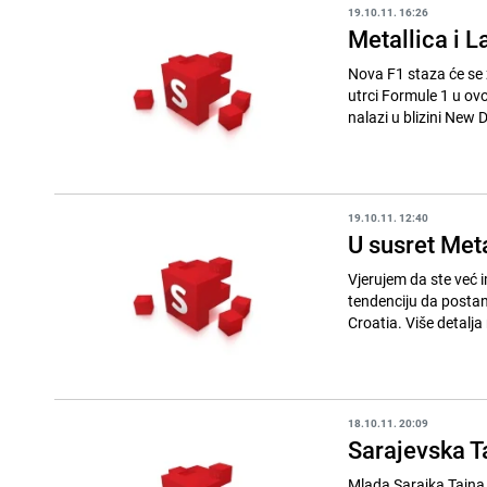
19.10.11. 16:26
Metallica i L
Nova F1 staza će se z
utrci Formule 1 u ovo
nalazi u blizini New De
19.10.11. 12:40
U susret Met
Vjerujem da ste već i
tendenciju da postane
Croatia. Više detalja
18.10.11. 20:09
Sarajevska T
Mlada Sarajka Tajna 