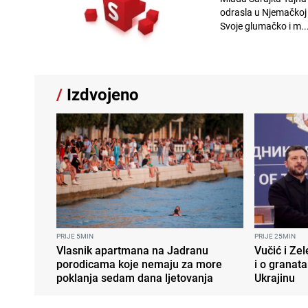
odrasla u Njemačkoj i
Svoje glumačko i m..
/
Izdvojeno
PRIJE 5MIN
PRIJE 25MIN
Vlasnik apartmana na Jadranu
Vučić i Zel
porodicama koje nemaju za more
i o granata
poklanja sedam dana ljetovanja
Ukrajinu