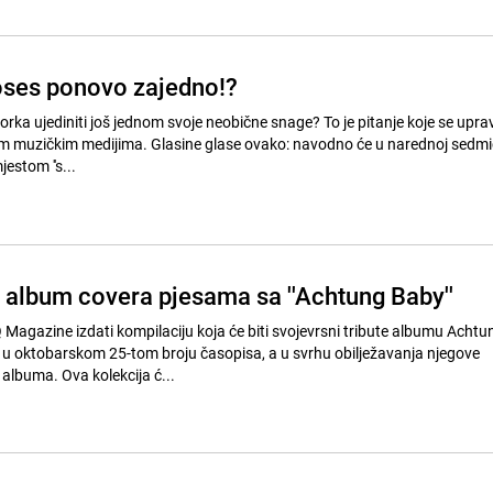
oses ponovo zajedno!?
vorka ujediniti još jednom svoje neobične snage? To je pitanje koje se upra
e glase ovako: navodno će u narednoj sedmici jedan
jestom ''s...
u album covera pjesama sa ''Achtung Baby''
Q Magazine izdati kompilaciju koja će biti svojevrsni tribute albumu Acht
ti u oktobarskom 25-tom broju časopisa, a u svrhu obilježavanja njegove
dvadesetogodišnjice albuma. Ova kolekcija ć...