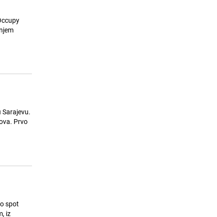
'Occupy
u Sarajevu.
tova. Prvo
eo spot
, iz