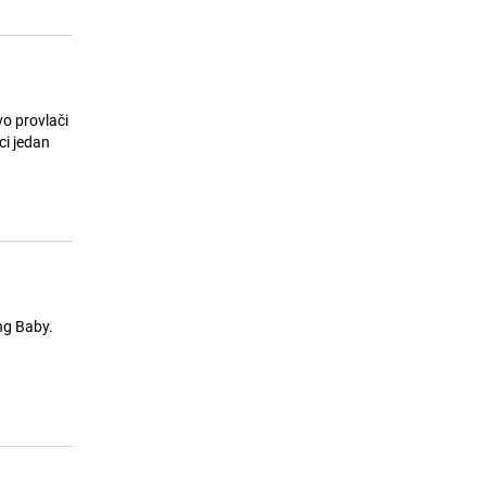
vo provlači
ung Baby.