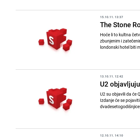
15.10.11. 13:37
The Stone R
Hoće li to kultna čet
zbunjenim i zatečenim muzičkim medijima. Glasin
londonski hotel biti m
13.10.11. 12:42
U2 objavljuj
U2 su objavili da će 
Izdanje će se pojavi
12.10.11. 14:10