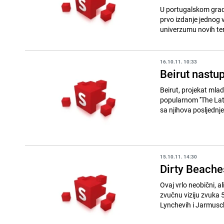
U portugalskom gradu
prvo izdanje jednog veoma osobenog festiva
univerzumu novih ten
16.10.11. 10:33
Beirut nastup
Beirut, projekat mla
popularnom ''The Late Show W
sa njihova posljednje
15.10.11. 14:30
Dirty Beache
Ovaj vrlo neobični, a
zvučnu viziju zvuka 5
Lynchevih i Jarmusch