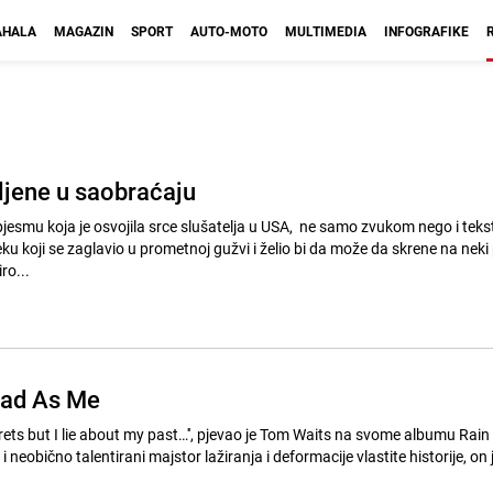
HALA
MAGAZIN
SPORT
AUTO-MOTO
MULTIMEDIA
INFOGRAFIKE
ljene u saobraćaju
pjesmu koja je osvojila srce slušatelja u USA, ne samo zvukom nego i tek
eku koji se zaglavio u prometnoj gužvi i želio bi da može da skrene na neki 
ro...
Bad As Me
 secrets but I lie about my past…'', pjevao je Tom Waits na svome albumu Rain
 neobično talentirani majstor lažiranja i deformacije vlastite historije, on