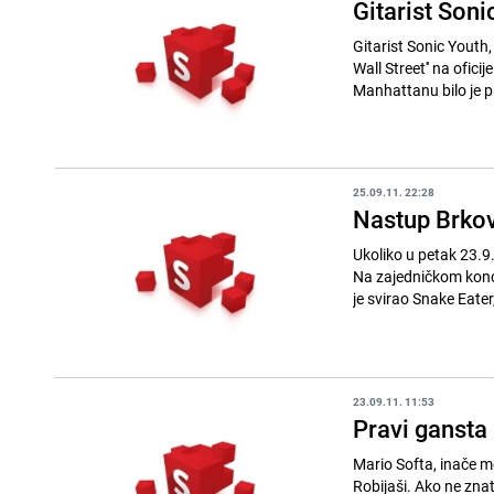
Gitarist Soni
Gitarist Sonic Youth,
Wall Street'' na oficijelnoj stranici svoga bend
Manhattanu bilo je pri
25.09.11. 22:28
Nastup Brkov
Ukoliko u petak 23.9.
Na zajedničkom konce
je svirao Snake Eater,
23.09.11. 11:53
Pravi gansta 
Mario Softa, inače me
Robijaši. Ako ne znat