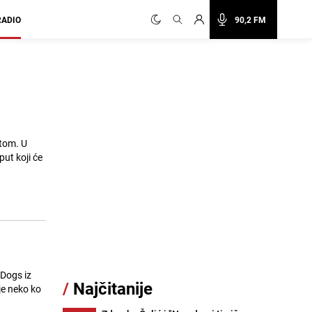
RADIO
90,2 FM
stom. U
put koji će
 Dogs iz
/
Najčitanije
 je neko ko