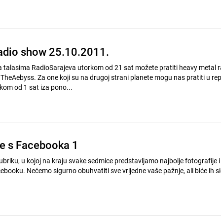
adio show 25.10.2011.
a talasima RadioSarajeva utorkom od 21 sat možete pratiti heavy metal r
TheAebyss. Za one koji su na drugoj strani planete mogu nas pratiti u re
rtkom od 1 sat iza pono...
ke s Facebooka 1
ubriku, u kojoj na kraju svake sedmice predstavljamo najbolje fotografije i 
ebooku. Nećemo sigurno obuhvatiti sve vrijedne vaše pažnje, ali biće ih s