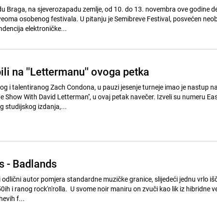
 Braga, na sjeverozapadu zemlje, od 10. do 13. novembra ove godine de
la. U pitanju je Semibreve Festival, posvećen neobičnom
dencija elektroničke...
ili na ''Lettermanu'' ovoga petka
dog i talentiranog Zach Condona, u pauzi jesenje turneje imao je nastup n
ith David Letterman'', u ovaj petak navečer. Izveli su numeru East Harlem
g studijskog izdanja,...
s - Badlands
li odlični autor pomjera standardne muzičke granice, slijedeći jednu vrlo i
0ih i ranog rock'n'rolla. U svome noir maniru on zvuči kao lik iz hibridne ve
evih f...