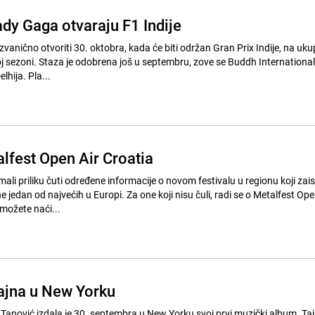
ady Gaga otvaraju F1 Indije
vanično otvoriti 30. oktobra, kada će biti održan Gran Prix Indije, na uk
j sezoni. Staza je odobrena još u septembru, zove se Buddh International 
lhija. Pla...
alfest Open Air Croatia
mali priliku čuti određene informacije o novom festivalu u regionu koji zai
 jedan od najvećih u Europi. Za one koji nisu čuli, radi se o Metalfest Ope
 možete naći...
ajna u New Yorku
Tanović izdala je 30. septembra u New Yorku svoj prvi muzički album. Taj