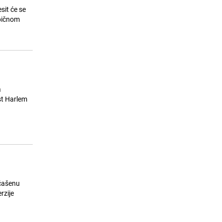
PRIJE 4 DANA
|
AKTUELNO
sit će se
Beyoncé - MORNING DEW (DONK)
14
PRIJE 4 DANA
|
AKTUELNO
Massimo i pjesma dana "Iz jednog
15
pogleda": "A još smo jučer, kao
jedno isti disali zrak..."
PRIJE 3 DANA
|
AKTUELNO
a
ščašenu
rzije