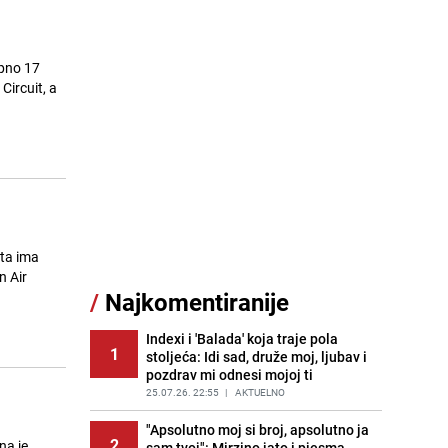
upno 17
Circuit, a
sta ima
n Air
/
Najkomentiranije
Indexi i 'Balada' koja traje pola
1
stoljeća: Idi sad, druže moj, ljubav i
pozdrav mi odnesi mojoj ti
25.07.26. 22:55
|
AKTUELNO
"Apsolutno moj si broj, apsolutno ja
2
na je
sam tvoj": Mirzino jato i pjesma