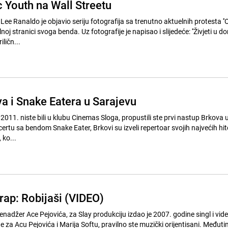
c Youth na Wall Streetu
 Lee Ranaldo je objavio seriju fotografija sa trenutno aktuelnih protesta '
a. Uz fotografije je napisao i slijedeće: ''Živjeti u donjem
ličn...
a i Snake Eatera u Sarajevu
2011. niste bili u klubu Cinemas Sloga, propustili ste prvi nastup Brkova 
rtu sa bendom Snake Eater, Brkovi su izveli repertoar svojih najvećih hi
 ko...
rap: Robijaši (VIDEO)
nadžer Ace Pejovića, za Slay produkciju izdao je 2007. godine singl i vid
e za Acu Pejovića i Marija Softu, pravilno ste muzički orijentisani. Međutim