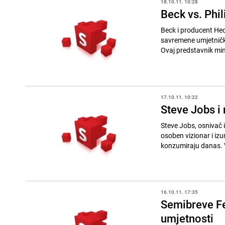
18.10.11. 10:28
Beck vs. Phil
Beck i producent Hec
savremene umjetničke 
Ovaj predstavnik min
17.10.11. 10:22
Steve Jobs i
Steve Jobs, osnivač i
osoben vizionar i izu
konzumiraju danas. 
16.10.11. 17:35
Semibreve Fes
umjetnosti