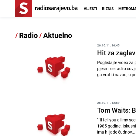
VIJESTI
BIZNIS
METROMA
/
Radio
/
Aktuelno
26.10.11. 16:45
Hit za zaglav
Pogledajte video za 
pjesmi se radi o čovj
ga vratiti nazad, u pri
25.10.11. 12:59
Tom Waits: 
"I'll tell you all my
1985 godine. Iskusni i
ima hiljade čudnov...