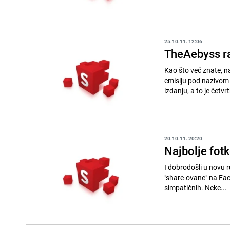
25.10.11. 12:06
TheAebyss r
Kao što već znate, n
emisiju pod nazivom 
izdanju, a to je četv
20.10.11. 20:20
Najbolje fot
I dobrodošli u novu r
"share-ovane" na Fac
simpatičnih. Neke...