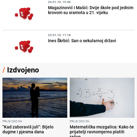
24.01.10. 15:46
Magazinović i Mašić: Dvije škole pod jednim
krovom su sramota u 21. vijeku
23.01.10. 11:18
Ines Škrbić: San o sekularnoj državi
/
Izdvojeno
PRIJE OKO 5H
PRIJE OKO 5H
"Kad zaboraviš juli": Bijelo
Matematička mozgalica: Kako će
dugme i pjesma dana
prijatelji ravnomjerno platiti
račun