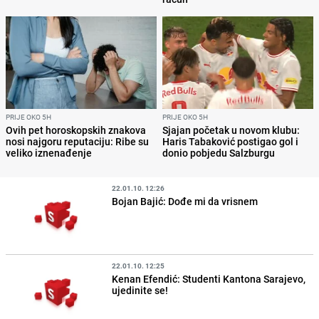
PRIJE OKO 5H
PRIJE OKO 5H
Ovih pet horoskopskih znakova
Sjajan početak u novom klubu:
nosi najgoru reputaciju: Ribe su
Haris Tabaković postigao gol i
veliko iznenađenje
donio pobjedu Salzburgu
22.01.10. 12:26
Bojan Bajić: Dođe mi da vrisnem
22.01.10. 12:25
Kenan Efendić: Studenti Kantona Sarajevo,
ujedinite se!