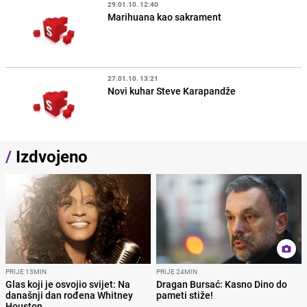
29.01.10. 12:40
Marihuana kao sakrament
27.01.10. 13:21
Novi kuhar Steve Karapandže
/
Izdvojeno
PRIJE 13MIN
PRIJE 24MIN
Glas koji je osvojio svijet: Na
Dragan Bursać: Kasno Dino do
današnji dan rođena Whitney
pameti stiže!
Houston