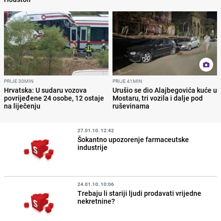
PRIJE 30MIN
PRIJE 41MIN
Hrvatska: U sudaru vozova
Urušio se dio Alajbegovića kuće u
povrijeđene 24 osobe, 12 ostaje
Mostaru, tri vozila i dalje pod
na liječenju
ruševinama
27.01.10. 12:42
Šokantno upozorenje farmaceutske
industrije
24.01.10. 10:06
Trebaju li stariji ljudi prodavati vrijedne
nekretnine?