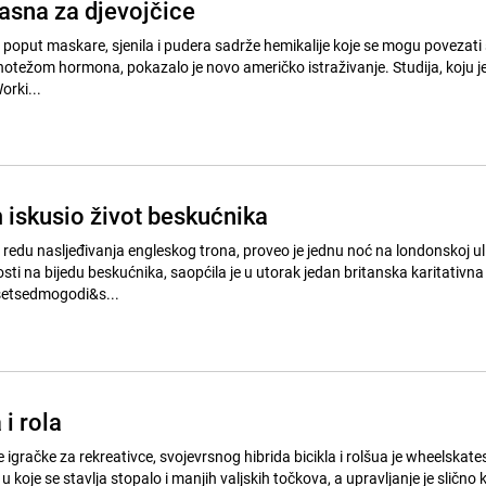
asna za djevojčice
 poput maskare, sjenila i pudera sadrže hemikalije koje se mogu povezati
m hormona, pokazalo je novo američko istraživanje. Studija, koju je proveo
rki...
 iskusio život beskućnika
u redu nasljeđivanja engleskog trona, proveo je jednu noć na londonskoj uli
ti na bijedu beskućnika, saopćila je u utorak jedan britanska karitativna
ja. Dvadesetsedmogodi&s...
 i rola
 igračke za rekreativce, svojevrsnog hibrida bicikla i rolšua je wheelskates
 u koje se stavlja stopalo i manjih valjskih točkova, a upravljanje je slično