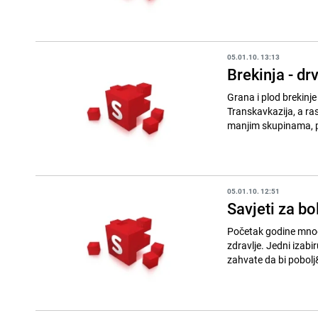
05.01.10. 13:13
Brekinja - dr
Grana i plod brekinje Prirodno stanište brekinje su Evropa, sjeverna Afrika, Krim, Mala Azija, Kavkaz 
Transkavkazija, a raste u predjelima do 900 m nadmorske visine. Raste mozaično, tj. pojedinačno ili u
manjim skupinama, 
05.01.10. 12:51
Savjeti za bo
Početak godine mnogi
zdravlje. Jedni izabi
zahvate da bi pobolj&