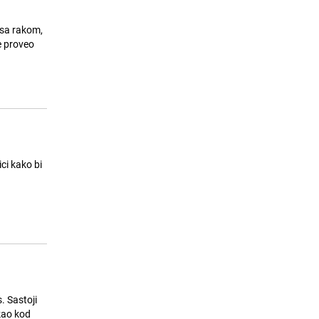
 sa rakom,
ci kako bi
. Sastoji
 kao kod