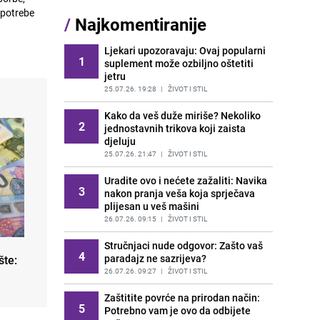
postojan make-up cijeli dan
upotrebe
/
Najkomentiranije
PRIJE 2 DANA
|
ŽIVOT I STIL
Ljekari upozoravaju: Ovaj popularni
Riješite se neugodnog mirisa u
1
13
suplement može ozbiljno oštetiti
domu: Savjeti za čistu i svježiju
jetru
atmosferu
25.07.26. 19:28
|
ŽIVOT I STIL
PRIJE OKO 3H
|
ŽIVOT I STIL
Kako da veš duže miriše? Nekoliko
Mnoge žene prolaze kroz ovo, a ne
2
14
jednostavnih trikova koji zaista
znaju zašto: Šta je lutealna faza
djeluju
menstrualnog ciklusa?
25.07.26. 21:47
|
ŽIVOT I STIL
PRIJE 2 DANA
|
ŽIVOT I STIL
Uradite ovo i nećete zažaliti: Navika
Pegla uz 35 stepeni: Kako da vam
3
15
nakon pranja veša koja sprječava
ljetna vrućina ne pretvori peglanje
plijesan u veš mašini
u pakao?
26.07.26. 09:15
|
ŽIVOT I STIL
PRIJE 1 DAN
|
ŽIVOT I STIL
Stručnjaci nude odgovor: Zašto vaš
4
paradajz ne sazrijeva?
šte:
26.07.26. 09:27
|
ŽIVOT I STIL
Zaštitite povrće na prirodan način:
5
Potrebno vam je ovo da odbijete