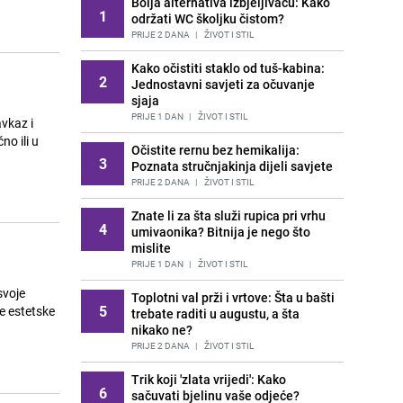
Bolja alternativa izbjeljivaču: Kako
1
održati WC školjku čistom?
PRIJE 2 DANA
|
ŽIVOT I STIL
Kako očistiti staklo od tuš-kabina:
2
Jednostavni savjeti za očuvanje
sjaja
PRIJE 1 DAN
|
ŽIVOT I STIL
Očistite rernu bez hemikalija:
3
Poznata stručnjakinja dijeli savjete
PRIJE 2 DANA
|
ŽIVOT I STIL
Znate li za šta služi rupica pri vrhu
4
umivaonika? Bitnija je nego što
mislite
PRIJE 1 DAN
|
ŽIVOT I STIL
svoje
Toplotni val prži i vrtove: Šta u bašti
5
pe estetske
trebate raditi u augustu, a šta
nikako ne?
PRIJE 2 DANA
|
ŽIVOT I STIL
Trik koji 'zlata vrijedi': Kako
6
sačuvati bjelinu vaše odjeće?