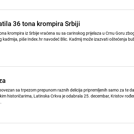
tila 36 tona krompira Srbiji
na krompira iz Srbije vraćena su sa carinskog prijelaza u Crnu Goru zb
g kadmija, piše Index.hr navodeć Blic. Kadmij može izazvati oštećenja bub
za
ovezan sa trpezom prepunom raznih delicija pripremljenih samo za te dane Kak
.