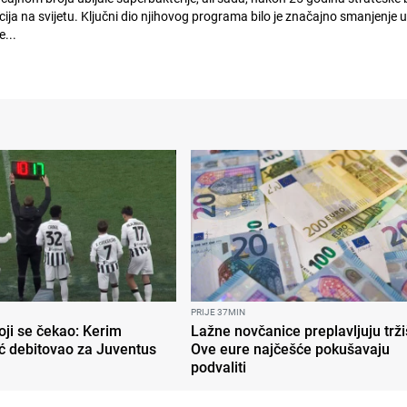
cija na svijetu. Ključni dio njihovog programa bilo je značajno smanjenje 
zite...
PRIJE 37MIN
oji se čekao: Kerim
Lažne novčanice preplavljuju trži
ć debitovao za Juventus
Ove eure najčešće pokušavaju
podvaliti