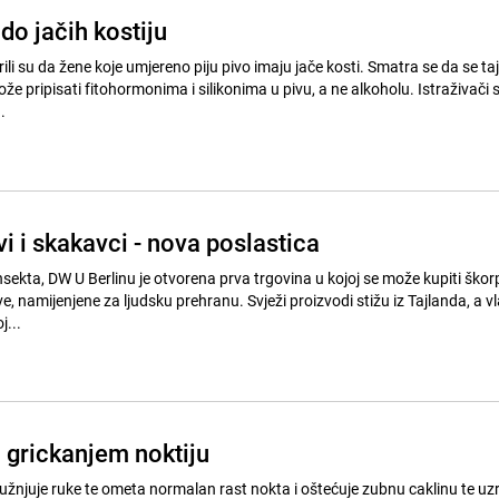
do jačih kostiju
ili su da žene koje umjereno piju pivo imaju jače kosti. Smatra se da se taj
ripisati fitohormonima i silikonima u pivu, a ne alkoholu. Istraživači sa
.
vi i skakavci - nova poslastica
a u kojoj se može kupiti škorpione,
e, namijenjene za ljudsku prehranu. Svježi proizvodi stižu iz Tajlanda, a v
j...
 grickanjem noktiju
ružnjuje ruke te ometa normalan rast nokta i oštećuje zubnu caklinu te uz