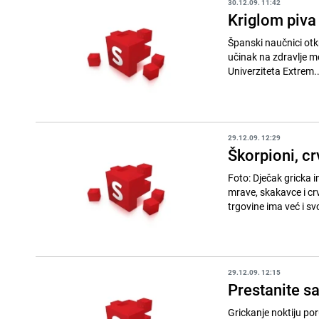
30.12.09. 11:42
Kriglom piva 
Španski naučnici otkr
učinak na zdravlje može p
Univerziteta Extrem..
29.12.09. 12:29
Škorpioni, cr
Foto: Dječak gricka insekta, DW U Berlinu je otvorena prva trgovin
mrave, skakavce i crv
trgovine ima već i svo
29.12.09. 12:15
Prestanite sa
Grickanje noktiju po