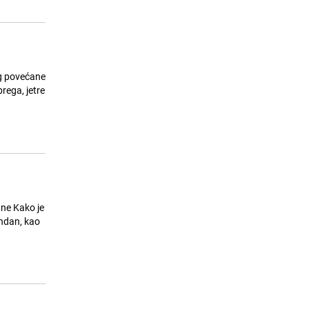
začarani krug"
27.07.26. 21:41
|
ŽIVOT I STIL
og povećane
rega, jetre
o je