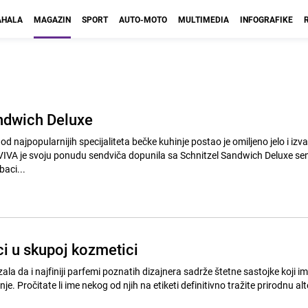
HALA
MAGAZIN
SPORT
AUTO-MOTO
MULTIMEDIA
INFOGRAFIKE
ndwich Deluxe
od najpopularnijih specijaliteta bečke kuhinje postao je omiljeno jelo i izv
VIVA je svoju ponudu sendviča dopunila sa Schnitzel Sandwich Deluxe se
baci...
ci u skupoj kozmetici
ala da i najfiniji parfemi poznatih dizajnera sadrže štetne sastojke koji i
e. Pročitate li ime nekog od njih na etiketi definitivno tražite prirodnu alt