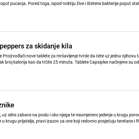
oput pucanja. Pored toga, ispod noktiju žive i štetene bakterije poput staf
 peppers za skidanje kila
etu dok
ja kao da trčite 25 minuta. Tablete Capsiplex načinjene su od ljutih
znike
 uz silne zabave na poslu i oko njega te neumjereno jedenje u krugu porod
 u krugu prijatelja, pravi izazov za one koji redovno posjećuju teretane i f