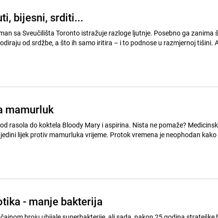
, bijesni, srditi...
man sa Sveučilišta Toronto istražuje razloge ljutnje. Posebno ga zanima š
diraju od srdžbe, a što ih samo iritira – i to podnose u razmjernoj tišini. A
 za mamurluk
od rasola do koktela Bloody Mary i aspirina. Nista ne pomaže? Medicinski
 jedini lijek protiv mamurluka vrijeme. Protok vremena je neophodan kako 
tika - manje bakterija
čajnom broju ubijale superbakterije, ali sada, nakon 25 godina strateške 