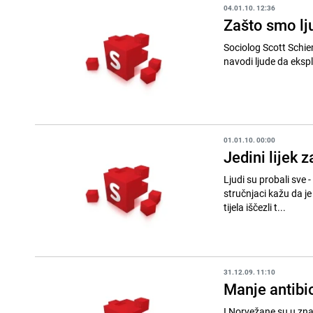
04.01.10. 12:36
Zašto smo ljuti
Sociolog Scott Schie
navodi ljude da eksplo
01.01.10. 00:00
Jedini lijek
Ljudi su probali sve - 
stručnjaci kažu da je
tijela iščezli t...
31.12.09. 11:10
Manje antibio
I Norvežane su u zna