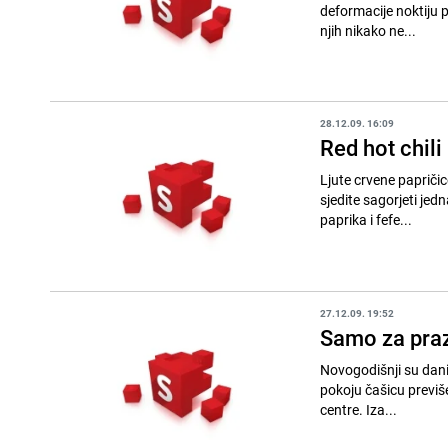
deformacije noktiju p
njih nikako ne...
28.12.09. 16:09
Red hot chili
Ljute crvene papričice Proizvođači nove tablete za mršavljenje tvrde da ćete uz jednu njihovu tabl
sjedite sagorjeti jednak broj kalori
paprika i fefe...
27.12.09. 19:52
Samo za pra
Novogodišnji su dani,
pokoju čašicu previše
centre. Iza...