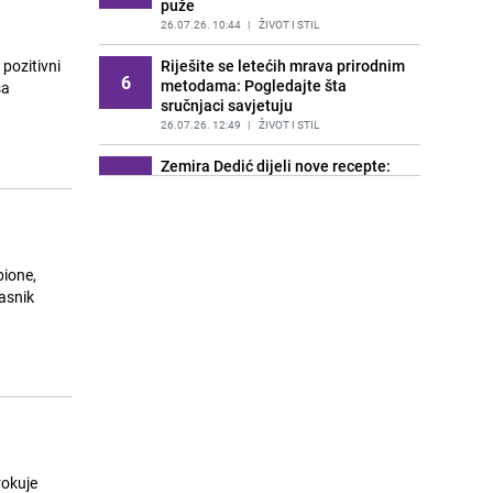
puže
26.07.26. 10:44
|
ŽIVOT I STIL
Riješite se letećih mrava prirodnim
 pozitivni
6
metodama: Pogledajte šta
sručnjaci savjetuju
26.07.26. 12:49
|
ŽIVOT I STIL
Zemira Dedić dijeli nove recepte:
7
Na stolu ovog puta omiljeni i
jednostavni vikend recepti
26.07.26. 18:53
|
ŽIVOT I STIL
Važni savjeti za roditelje: Kako
8
prepoznati simptome ADHD kod
lasnik
djece?
26.07.26. 20:25
|
ŽIVOT I STIL
Oglasio se Institut iz Zenice:
9
"Pojava žohara može predstavljati
ozbiljan zdravstveni rizik"
27.07.26. 08:46
|
ŽIVOT I STIL
Doktori otkrivaju kako spavanje s
10
rokuje
uključenim ventilatorom utiče na