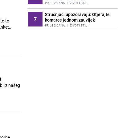
PRIJE 2 DANA
|
ŽIVOT I STIL
Stručnjaci upozoravaju: Otjerajte
7
komarce jednom zauvijek
to to
PRIJE 2 DANA
|
ŽIVOT I STIL
nket...
Savjeti za pravilan uzgoj lavande:
8
Ovako je treba njegovati
PRIJE OKO 7H
|
ŽIVOT I STIL
Provjerite ovo prije kupovine:
9
Jednostavan trik mesara otkriva je
li piletina svježa
PRIJE OKO 9H
|
ŽIVOT I STIL
bi iz našeg
Kako urediti sobu za goste?
10
Izbjegavajte ove stvari
PRIJE 2 DANA
|
ŽIVOT I STIL
Vratite mekoću svojim peškirima:
11
Tajna se krije u jednom preparatu
PRIJE 2 DANA
|
ŽIVOT I STIL
Kako sačuvati šminku tokom velikih
12
borbe,
vrućina: Savjeti vizažista za