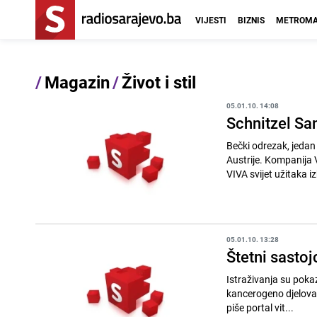
VIJESTI
BIZNIS
METROMA
/
Magazin
/
Život i stil
05.01.10. 14:08
Schnitzel Sa
Bečki odrezak, jedan 
Austrije. Kompanija 
VIVA svijet užitaka iz
05.01.10. 13:28
Štetni sastoj
Istraživanja su pokaz
kancerogeno djelovanj
piše portal vit...