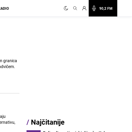
RADIO
90,2 FM
an granica
ndvičem.
maju
/
Najčitanije
ernativu,