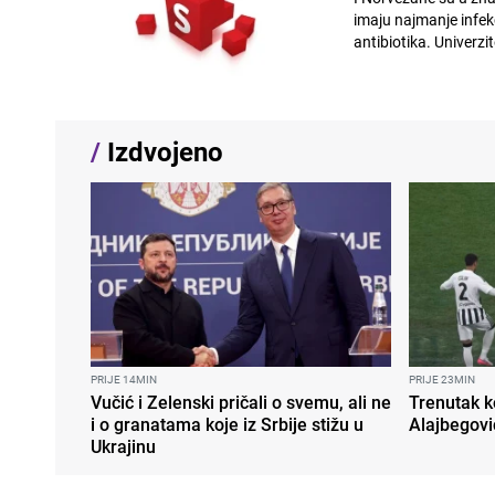
imaju najmanje infek
antibiotika. Univer
/
Izdvojeno
PRIJE 14MIN
PRIJE 23MIN
Vučić i Zelenski pričali o svemu, ali ne
Trenutak k
i o granatama koje iz Srbije stižu u
Alajbegovi
Ukrajinu