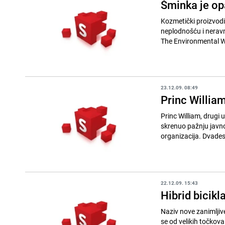
Šminka je op
Kozmetički proizvodi
neplodnošću i neravnotežo
The Environmental Wo
23.12.09. 08:49
Princ William
Princ William, drugi 
skrenuo pažnju javnos
organizaci
22.12.09. 15:43
Hibrid bicikla
Naziv nove zanimljive
se od velikih točkova