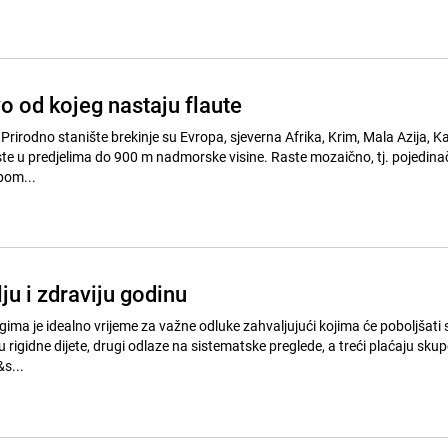
vo od kojeg nastaju flaute
i
pom...
lju i zdraviju godinu
ma je idealno vrijeme za važne odluke zahvaljujući kojima će poboljšati 
ru rigidne dijete, drugi odlaze na sistematske preglede, a treći plaćaju sku
s...