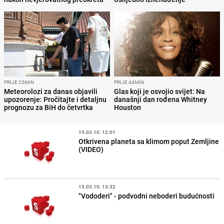
PRIJE 25MIN
PRIJE 44MIN
Meteorolozi za danas objavili
Glas koji je osvojio svijet: Na
upozorenje: Pročitajte i detaljnu
današnji dan rođena Whitney
prognozu za BiH do četvrtka
Houston
19.03.10. 12:01
Otkrivena planeta sa klimom poput Zemljine
(VIDEO)
15.03.10. 13:32
"Vododeri" - podvodni neboderi budućnosti