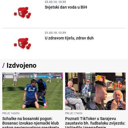
22.03.10. 10:35
Svjetski dan voda u BiH
21.03.10. 12:59
U zdravom tijelu, zdrav duh
/
Izdvojeno
PRIJE 16MIN
PRIJE 17MIN
Schalke na bosanski pogon:
Poznati TikToker u Sarajevu
Bosanac izvukao njemački klub
zaustavio bh. fudbalsku zvijezdu:
nakon nevjerovatnog preokreta
Uslijedilo iznenađenje