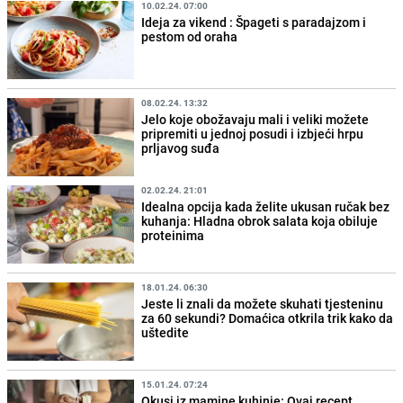
10.02.24. 07:00
Ideja za vikend : Špageti s paradajzom i
pestom od oraha
08.02.24. 13:32
Jelo koje obožavaju mali i veliki možete
pripremiti u jednoj posudi i izbjeći hrpu
prljavog suđa
02.02.24. 21:01
Idealna opcija kada želite ukusan ručak bez
kuhanja: Hladna obrok salata koja obiluje
proteinima
18.01.24. 06:30
Jeste li znali da možete skuhati tjesteninu
za 60 sekundi? Domaćica otkrila trik kako da
uštedite
15.01.24. 07:24
Okusi iz mamine kuhinje: Ovaj recept