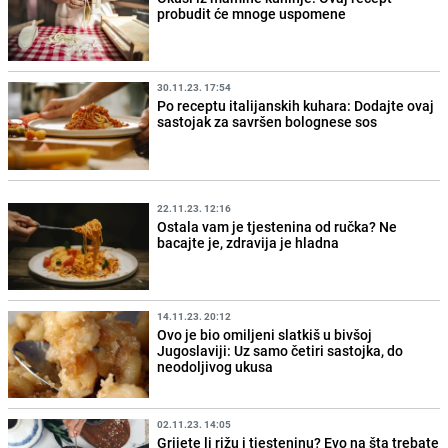
probudit će mnoge uspomene
30.11.23. 17:54
Po receptu italijanskih kuhara: Dodajte ovaj
sastojak za savršen bolognese sos
22.11.23. 12:16
Ostala vam je tjestenina od ručka? Ne
bacajte je, zdravija je hladna
14.11.23. 20:12
Ovo je bio omiljeni slatkiš u bivšoj
Jugoslaviji: Uz samo četiri sastojka, do
neodoljivog ukusa
02.11.23. 14:05
Grijete li rižu i tjesteninu? Evo na šta trebate