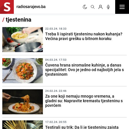
Otvor
/
tjestenina
22.03.24. 18:33
Treba li ispirati tjesteninu nakon kuhanja?
Većina pravi grešku u bitnom koraku
04.03.24. 17:53
Čuvena hrana siromašne kuhinje, a danas
specijalitet: Ovo je jedno od najboljih jela s
tjesteninom
24.02.24. 22:46
Za one koji nemaju mnogo vremena, a
gladni su: Napravite kremastu tjesteninu s
povrćem
17.02.24. 20:55
Testirali su trik: Da li je tjesteninu zaista