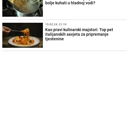
bolje kuhati u hladnoj vodi?
15.02.24. 21:10
Kao pravi kulinarski majstori: Top pet
italijanskih savjeta za pripremanje
tjestenine