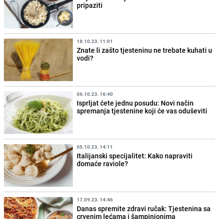
pripaziti
18.10.23. 11:01
Znate li zašto tjesteninu ne trebate kuhati u
vodi?
06.10.23. 16:40
Isprljat ćete jednu posudu: Novi način
spremanja tjestenine koji će vas oduševiti
05.10.23. 14:11
Italijanski specijalitet: Kako napraviti
domaće raviole?
17.09.23. 14:46
Danas spremite zdravi ručak: Tjestenina sa
crvenim lećama i šampinjonima