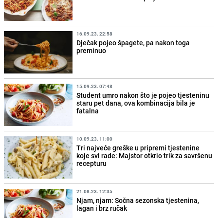
16.09.23. 22:58
Dječak pojeo špagete, pa nakon toga
preminuo
15.09.23. 07:48
Student umro nakon što je pojeo tjesteninu
staru pet dana, ova kombinacija bila je
fatalna
10.09.23. 11:00
Tri najveće greške u pripremi tjestenine
koje svi rade: Majstor otkrio trik za savršenu
recepturu
21.08.23. 12:35
Njam, njam: Sočna sezonska tjestenina,
lagan i brz ručak