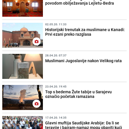
povodom obilježavanja Lejletu-Bedra
02.05.20. 11:33
Historijski trenutak za muslimane u Kanadi:
Prvi ezani preko razglasa
28.04.20. 07:37
Muslimani Jugoslavije nakon Velikog rata
23.04.20. 19:45
Top s bedema Žute tabije u Sarajevu
označio početak ramazana
17.04.20. 14:35
Glavni muftija Saudijske Arabije: Da li se
teravije i bajram-namaz mogu obaviti kući