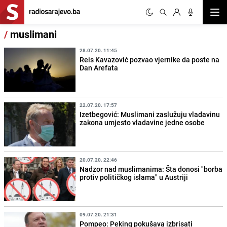
Otvor
/
muslimani
28.07.20. 11:45
Reis Kavazović pozvao vjernike da poste na
Dan Arefata
22.07.20. 17:57
Izetbegović: Muslimani zaslužuju vladavinu
zakona umjesto vladavine jedne osobe
20.07.20. 22:46
Nadzor nad muslimanima: Šta donosi "borba
protiv političkog islama" u Austriji
09.07.20. 21:31
Pompeo: Peking pokušava izbrisati