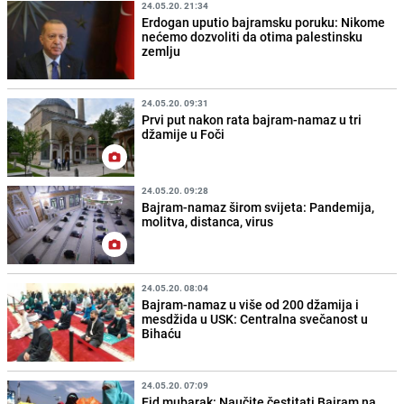
24.05.20. 21:34
Erdogan uputio bajramsku poruku: Nikome
nećemo dozvoliti da otima palestinsku
zemlju
24.05.20. 09:31
Prvi put nakon rata bajram-namaz u tri
džamije u Foči
24.05.20. 09:28
Bajram-namaz širom svijeta: Pandemija,
molitva, distanca, virus
24.05.20. 08:04
Bajram-namaz u više od 200 džamija i
mesdžida u USK: Centralna svečanost u
Bihaću
24.05.20. 07:09
Eid mubarak: Naučite čestitati Bajram na