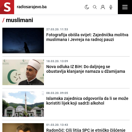
Otvor
/
muslimani
27.03.20. 11:53
Fotografija obišla svijet: Zajednička molitva
muslimana i Jevreja na radnoj pauzi
18.03.20. 13:09
Nova odluka IZ BiH: Do daljnjeg se
obustavlja klanjanje namaza u džamijama
08.03.20. 09:05
Islamska zajednica odgovorila da li se može
koristiti lijek koji sadrži alkohol
01.03.20. 13:43
Radončić: Cilj litija SPC je etničko čišćenje