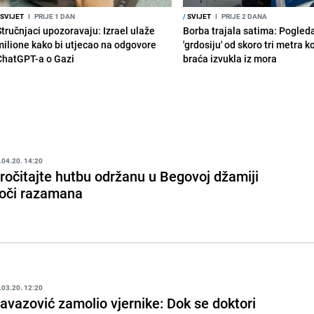
SVIJET
I
PRIJE 1 DAN
/
SVIJET
I
PRIJE 2 DANA
Stručnjaci upozoravaju: Izrael ulaže
Borba trajala satima: Pogled
milione kako bi utjecao na odgovore
'grdosiju' od skoro tri metra k
ChatGPT-a o Gazi
braća izvukla iz mora
.04.20. 14:20
ročitajte hutbu održanu u Begovoj džamiji
oči razamana
.03.20. 12:20
avazović zamolio vjernike: Dok se doktori