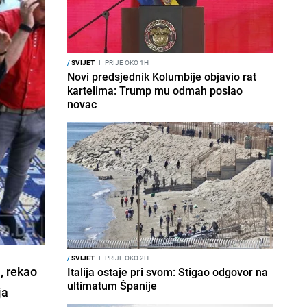
/
SVIJET
I
PRIJE OKO 1H
Novi predsjednik Kolumbije objavio rat
kartelima: Trump mu odmah poslao
novac
/
SVIJET
I
PRIJE OKO 2H
i, rekao
Italija ostaje pri svom: Stigao odgovor na
ultimatum Španije
ja