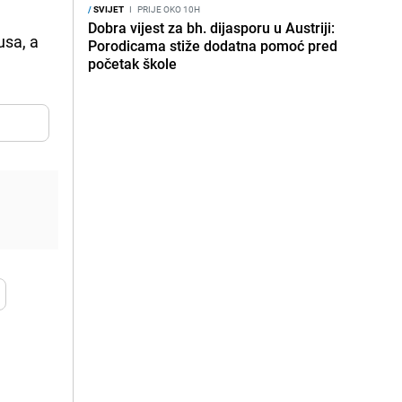
/
SVIJET
I
PRIJE OKO 10H
Dobra vijest za bh. dijasporu u Austriji:
usa, a
Porodicama stiže dodatna pomoć pred
početak škole