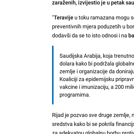
zaraženih, izvijestio je u petak sau
"
Teravije
u toku ramazana mogu se 
preventivnih mjera poduzetih u borb
dodavši da se to isto odnosi i na
b
Saudijska Arabija, koja trenutno
dolara kako bi podržala globaln
zemlje i organizacije da donira
Koaliciji za epidemijsku priprav
vakcine i imunizaciju, a 200 mi
programima.
Rijad je pozvao sve druge zemlje, ne
sredstva kako bi se pokrila financ
za adekvatnu globalnu borbu protiv