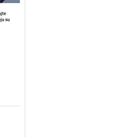
ajte
oju su