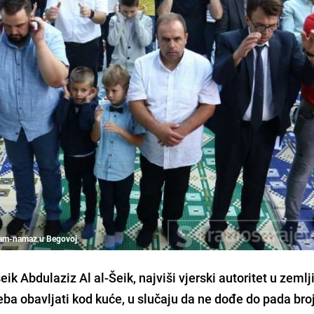
jram-namaz u Begovoj
šeik Abdulaziz Al al-Šeik
, najviši vjerski autoritet u zemlj
eba obavljati kod kuće, u slučaju da ne dođe do pada bro