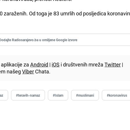
 zaraženih. Od toga je 83 umrlih od posljedica koronavir
Dodajte Radiosarajevo.ba u omiljene Google izvore
aplikacije za
Android
|
iOS
i društvenih mreža
Twitter
|
utem našeg
Viber
Chata.
az
#teravih-namaz
#Islam
#muslimani
#koronavirus