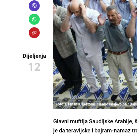
Dijeljenja
12
Foto: Dženan Kriještorac / Radiosarajevo.ba / Ba
Glavni muftija Saudijske Arabije, 
je da teravijske i bajram-namaz tr