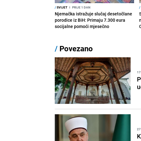
/
SVIJET
I
PRIJE 1 DAN
/
Njemačka istražuje slučaj desetočlane
porodice iz BiH: Primaju 7.300 eura
socijalne pomoći mjesečno
/
Povezano
17
P
u
27
K