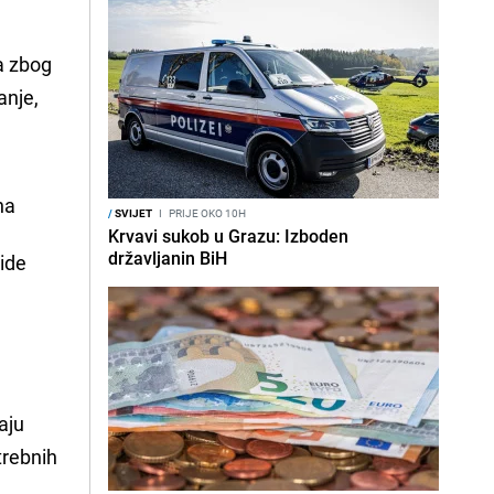
a zbog
anje,
a 
/
SVIJET
I
PRIJE OKO 10H
Krvavi sukob u Grazu: Izboden
državljanin BiH
ide 
aju
trebnih