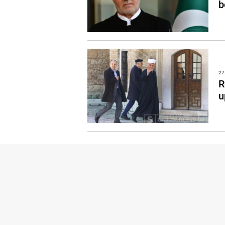
b
27
R
u