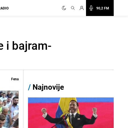
RADIO
90,2 FM
e i bajram-
Fena
/
Najnovije