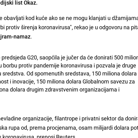
dijski list Okaz.
obavljati kod kuće ako se ne mogu klanjati u džamijam
i protiv širenja koronavirusa", rekao je u odgovoru na pit
ajram-namaz
.
 predsjeda G20, saopćila je jučer da će donirati 500 milion
u borbu protiv pandemije koronavirusa i pozvala je druge 
ju sredstva. Od spomenutih sredstava, 150 miliona dolara 
nost i inovacije, 150 miliona dolara Globalnom savezu za 
liona dolara drugim zdravstvenim organizacijama i 
vladine organizacije, filantrope i privatni sektor da donir
ijska rupa od, prema procjenama, osam milijardi dolara po
 koronavirusa, prenosi Reuters.