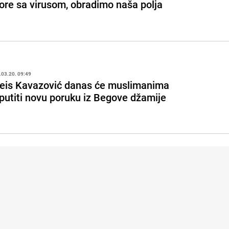
ore sa virusom, obradimo naša polja
.03.20. 09:49
eis Kavazović danas će muslimanima
putiti novu poruku iz Begove džamije