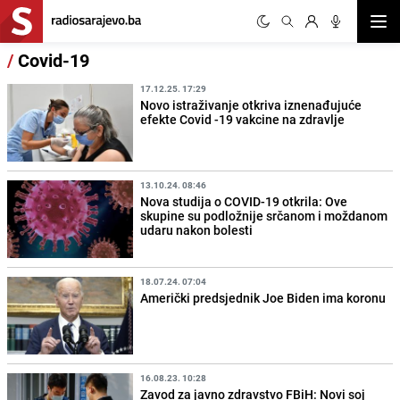
Otvor
/
Covid-19
17.12.25. 17:29
Novo istraživanje otkriva iznenađujuće
efekte Covid -19 vakcine na zdravlje
13.10.24. 08:46
Nova studija o COVID-19 otkrila: Ove
skupine su podložnije srčanom i moždanom
udaru nakon bolesti
18.07.24. 07:04
Američki predsjednik Joe Biden ima koronu
16.08.23. 10:28
Zavod za javno zdravstvo FBiH: Novi soj