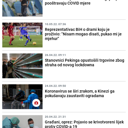
pooštravaju COVID mjere
10.05.22. 07:36
Reprezentativac BiH o drami koju je
proživio: "Nisam mogao disati, pukao mi je
mjehur"
26.04.22. 09:11
Stanovnici Pekinga opustošili trgovine zbog
straha od novog lockdowna
24.04.22. 09:50
Koronavirus se širi zrakom, a Kinezi ga
pokušavaju zaustaviti ogradama
20.04.22. 21:31
Građani, oprez: Pojavio se krivotvoreni lijek
protiv COVID-a 19