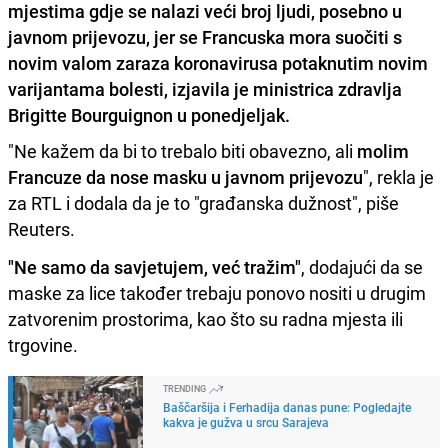
mjestima gdje se nalazi veći broj ljudi, posebno u
javnom prijevozu, jer se Francuska mora suočiti s
novim valom zaraza koronavirusa potaknutim novim
varijantama bolesti, izjavila je ministrica zdravlja
Brigitte Bourguignon u ponedjeljak.
"Ne kažem da bi to trebalo biti obavezno, ali
molim
Francuze da nose masku u javnom prijevozu
", rekla je
za RTL i dodala da je to "građanska dužnost", piše
Reuters.
"Ne samo da savjetujem, već tražim"
, dodajući da se
maske za lice također trebaju ponovo nositi u drugim
zatvorenim prostorima, kao što su radna mjesta ili
trgovine.
TRENDING
Baščaršija i Ferhadija danas pune: Pogledajte
kakva je gužva u srcu Sarajeva