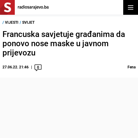
Otvor
/
VIJESTI
/
SVIJET
Francuska savjetuje građanima da
ponovo nose maske u javnom
prijevozu
27.06.22. 21:46
Fena
0