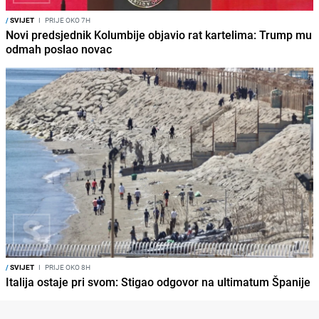
/
SVIJET
I
PRIJE OKO 7H
Novi predsjednik Kolumbije objavio rat kartelima: Trump mu
odmah poslao novac
/
SVIJET
I
PRIJE OKO 8H
Italija ostaje pri svom: Stigao odgovor na ultimatum Španije