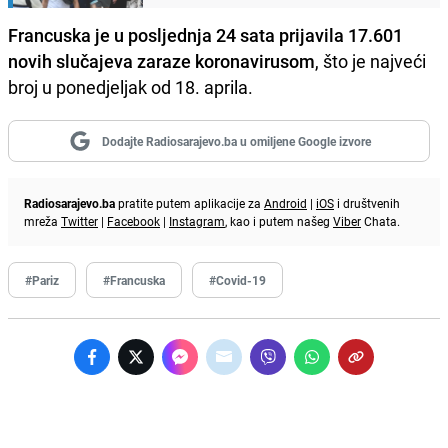
Francuska je u posljednja 24 sata prijavila 17.601
novih slučajeva zaraze koronavirusom
, što je najveći
broj u ponedjeljak od 18. aprila.
Dodajte Radiosarajevo.ba u omiljene Google izvore
Radiosarajevo.ba
pratite putem aplikacije za
Android
|
iOS
i društvenih
mreža
Twitter
|
Facebook
|
Instagram
, kao i putem našeg
Viber
Chata.
#Pariz
#Francuska
#Covid-19