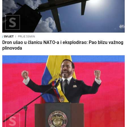
/
SVIJET
I
PRIJE 53MIN
Dron ušao u članicu NATO-a i eksplodirao: Pao blizu važnog
plinovoda