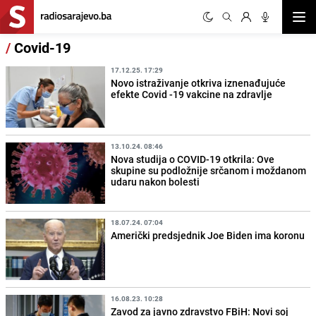
Otvor
/
Covid-19
17.12.25. 17:29
Novo istraživanje otkriva iznenađujuće
efekte Covid -19 vakcine na zdravlje
13.10.24. 08:46
Nova studija o COVID-19 otkrila: Ove
skupine su podložnije srčanom i moždanom
udaru nakon bolesti
18.07.24. 07:04
Američki predsjednik Joe Biden ima koronu
16.08.23. 10:28
Zavod za javno zdravstvo FBiH: Novi soj