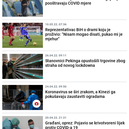
pooštravaju COVID mjere
10.05.22. 07:36
Reprezentativac BiH o drami koju je
proživio: "Nisam mogao disati, pukao mi je
mjehur"
26.04.22. 09:11
Stanovnici Pekinga opustošili trgovine zbog
straha od novog lockdowna
24.04.22. 09:50
Koronavirus se širi zrakom, a Kinezi ga
pokušavaju zaustaviti ogradama
20.04.22. 21:31
Građani, oprez: Pojavio se krivotvoreni lijek
protiv COVID-a 19