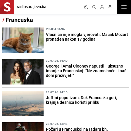
Otvor
/
Francuska
PRIJE 4 DANA
Vlasnica nije mogla vjerovati: Mačak Mozart
pronađen nakon 17 godina
30.07.26. 16:40
George i Amal Clooney napustili luksuzno
imanje u Francuskoj: "Ne znamo hoće li naš
dom preživjeti"
29.07.26. 14:15
Jeftini populizam: Dok Francuska gori,
krajnja desnica koristi priliku
28.07.26. 13:48
Požari u Francuskoj na radaru bh.