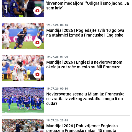
'drvenom medaljom': "Odigrali smo jadno. Ja
sam kriv"
19.07.26. 08:45
Mundijal 2026 | Pogledajte svih 10 golova
na utakmici između Francuske i Engleske
19.07.26. 01:00
Mundijal 2026 | Englezi u nevjerovatnom
okršaju za treće mjesto srušili Francuze
19.07.26. 00:30
Nevjerovatne scene u Miamiju: Francuska
se vratila iz velikog zaostatka, mogu li do
čuda?
18.07.26. 23:48
Mundijal 2026 | Poluvrijeme: Engleska
pregazila Francusku nakon 45 minuta