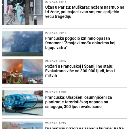
27.07.26. 15:15
Užas u Parizu: Muškarac nožem nasrnuo na
tri žene, policajac izvan smjene spriječio
veću tragediju
27.07.26. 09:18
Francusku pogodio iznimno opasan
fenomen: "Zmajevi među oblacima koji
bljuju vatru"
26.07.26. 08:47
Požari u Francuskoj i Španiji ne staju:
Evakuirano više od 300.000 ljudi, ima i
mrtvih
25.07.26. 17:36
Francuska: Uhapšeni osumnjičeni za
planiranje terorističkog napada na
sinagogu, 300 ljudi evakuisano
25.07.26. 16:27
Dramatični prizori na zapadu Europe: Vatra