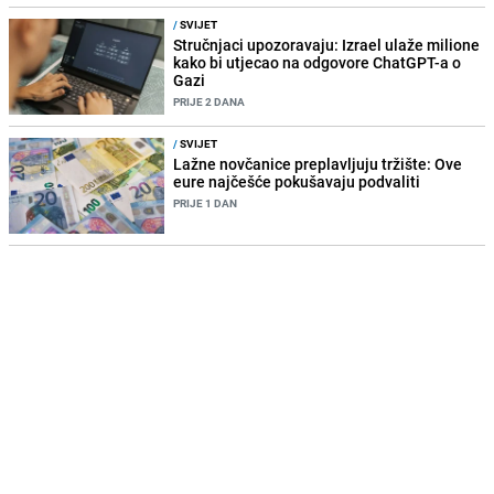
/
SVIJET
Stručnjaci upozoravaju: Izrael ulaže milione
kako bi utjecao na odgovore ChatGPT-a o
Gazi
PRIJE 2 DANA
/
SVIJET
Lažne novčanice preplavljuju tržište: Ove
eure najčešće pokušavaju podvaliti
PRIJE 1 DAN