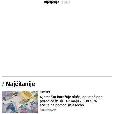
1061
Dijeljenja
/
Najčitanije
/
SVIJET
Njemačka istražuje slučaj desetočlane
porodice iz BiH: Primaju 7.300 eura
socijalne pomoći mjesečno
PRIJE 2 DANA