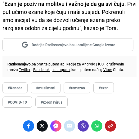
“
Ezan je poziv na molitvu i važno je da ga svi čuju
. Prvi
put učimo ezane koje čuju i naši susjedi. Pokrenuli
smo inicijativu da se dozvoli učenje ezana preko
razglasa odobri za cijelu godinu“, kazao je Tora.
Dodajte Radiosarajevo.ba u omiljene Google izvore
Radiosarajevo.ba
pratite putem aplikacije za
Android
|
iOS
i društvenih
mreža
Twitter
|
Facebook
|
Instagram
, kao i putem našeg
Viber
Chata.
#Kanada
#muslimani
#ramazan
#ezan
#COVID-19
#koronavirus