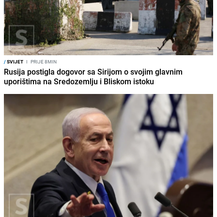
/
SVIJET
I
PRIJE 8MIN
Rusija postigla dogovor sa Sirijom o svojim glavnim
uporištima na Sredozemlju i Bliskom istoku