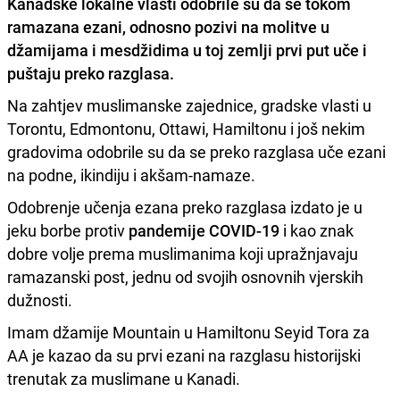
Kanadske lokalne vlasti
odobrile su da se tokom
ramazana ezani
, odnosno pozivi na molitve u
džamijama i mesdžidima u toj zemlji prvi put uče i
puštaju preko razglasa.
Na zahtjev muslimanske zajednice, gradske vlasti u
Torontu, Edmontonu, Ottawi, Hamiltonu i još nekim
gradovima odobrile su da se preko razglasa uče ezani
na podne, ikindiju i akšam-namaze.
Odobrenje učenja ezana preko razglasa izdato je u
jeku borbe protiv
pandemije COVID-19
i kao znak
dobre volje prema muslimanima koji upražnjavaju
ramazanski post, jednu od svojih osnovnih vjerskih
dužnosti.
Imam džamije Mountain u Hamiltonu Seyid Tora za
AA je kazao da su prvi ezani na razglasu historijski
trenutak za muslimane u Kanadi.