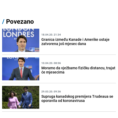
/
Povezano
18.04.20. 21:34
Granica između Kanade i Amerike ostaje
zatvorena još mjesec dana
10.04.20. 08:06
Moramo da vježbamo fizičku distancu, trajat
će mjesecima
29.03.20. 09:36
Supruga kanadskog premijera Trudeaua se
oporavila od koronavirusa