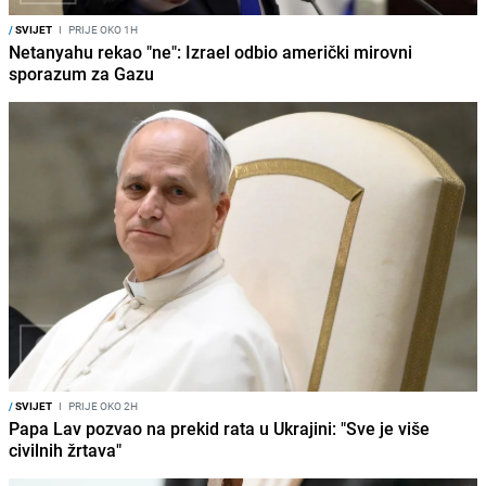
/
SVIJET
I
PRIJE OKO 1H
Netanyahu rekao "ne": Izrael odbio američki mirovni
sporazum za Gazu
/
SVIJET
I
PRIJE OKO 2H
Papa Lav pozvao na prekid rata u Ukrajini: "Sve je više
civilnih žrtava"