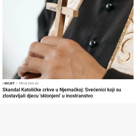
/
SVIJET
I
PRIJE OKO 4H
Skandal Katoličke crkve u Njemačkoj: Svećenici koji su
zlostavljali djecu 'sklonjeni' u inostranstvo