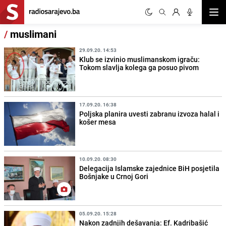
Otvor
/
muslimani
29.09.20. 14:53
Klub se izvinio muslimanskom igraču:
Tokom slavlja kolega ga posuo pivom
17.09.20. 16:38
Poljska planira uvesti zabranu izvoza halal i
košer mesa
10.09.20. 08:30
Delegacija Islamske zajednice BiH posjetila
Bošnjake u Crnoj Gori
05.09.20. 15:28
Nakon zadnjih dešavanja: Ef. Kadribašić