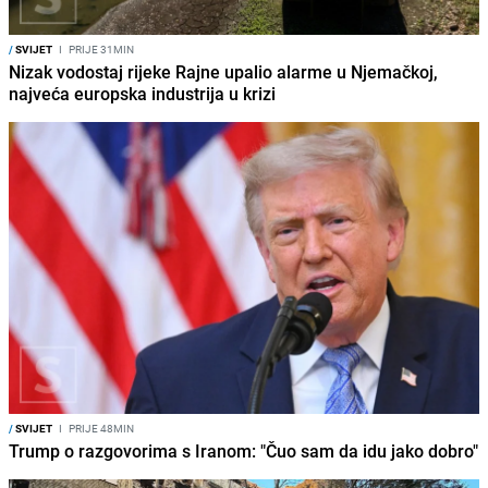
/
SVIJET
I
PRIJE 31MIN
Nizak vodostaj rijeke Rajne upalio alarme u Njemačkoj,
najveća europska industrija u krizi
/
SVIJET
I
PRIJE 48MIN
Trump o razgovorima s Iranom: "Čuo sam da idu jako dobro"