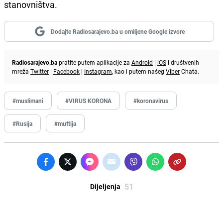
stanovništva.
Dodajte Radiosarajevo.ba u omiljene Google izvore
Radiosarajevo.ba
pratite putem aplikacije za
Android
|
iOS
i društvenih
mreža
Twitter
|
Facebook
|
Instagram
, kao i putem našeg
Viber
Chata.
#muslimani
#VIRUS KORONA
#koronavirus
#Rusija
#muftija
51
Dijeljenja