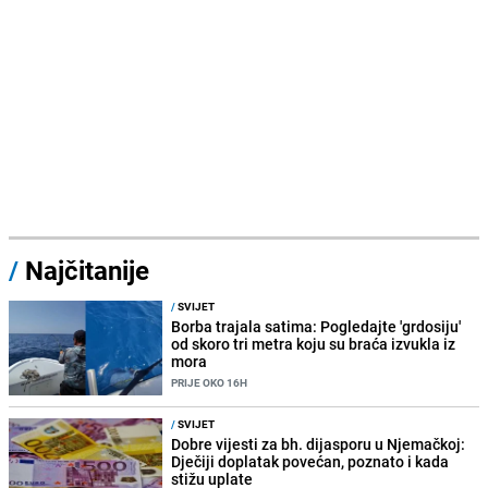
/
Najčitanije
/
SVIJET
Borba trajala satima: Pogledajte 'grdosiju'
od skoro tri metra koju su braća izvukla iz
mora
PRIJE OKO 16H
/
SVIJET
Dobre vijesti za bh. dijasporu u Njemačkoj:
Dječiji doplatak povećan, poznato i kada
stižu uplate