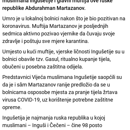
muslimana Ingušetije
i glavni muftija ove ruske
republike
Abdurahman Martazanov.
Umro je u lokalnoj bolnici nakon što je bio pozitivan na
koronavirus. Muftija Martazanov je posljednjih
sedmica aktivno pozivao vjernike da čuvaju svoje
zdravlje i poštuju sve mjere karantina.
Umjesto u kući muftije, vjerske ličnosti Ingušetije su u
bolnici obavile tzv. Gasul, ritualno kupanje tijela,
obučeni u posebna zaštitna odijela.
Predstavnici Vijeća muslimana Ingušetije saopćili su
da je i sâm Martazanov ranije predložio da se u
bolnicama osposobe mjesta za pranje tijela žrtava
virusa COVID-19, uz korištenje potrebne zaštitne
opreme.
Ingušetija je najmanja ruska republika u kojoj
muslimani – Inguši i Čečeni – čine 98 posto