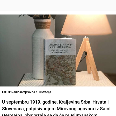
FOTO: Radiosarajevo.ba / Ilustracija
U septembru 1919. godine, Kraljevina Srba, Hrvata i
Slovenaca, potpisivanjem Mirovnog ugovora iz Saint-
Germaina, obavezala se da će
muslimanskom