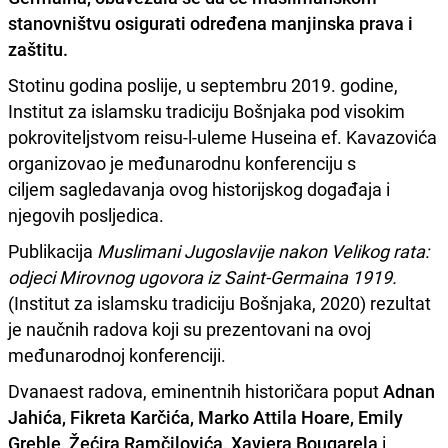
stanovništvu osigurati određena manjinska prava i
zaštitu
.
Stotinu godina poslije, u septembru 2019. godine,
Institut za islamsku tradiciju Bošnjaka pod visokim
pokroviteljstvom reisu-l-uleme Huseina ef. Kavazovića
organizovao je međunarodnu konferenciju s
ciljem sagledavanja ovog historijskog događaja i
njegovih posljedica.
Publikacija
Muslimani Jugoslavije nakon Velikog rata:
odjeci Mirovnog ugovora iz Saint-Germaina 1919.
(Institut za islamsku tradiciju Bošnjaka, 2020) rezultat
je naučnih radova koji su prezentovani na ovoj
međunarodnoj konferenciji.
Dvanaest radova, eminentnih historičara poput
Adnan
Jahića, Fikreta Karčića, Marko Attila Hoare, Emily
Greble, Žećira Ramčilovića, Xaviera Bougarela
i