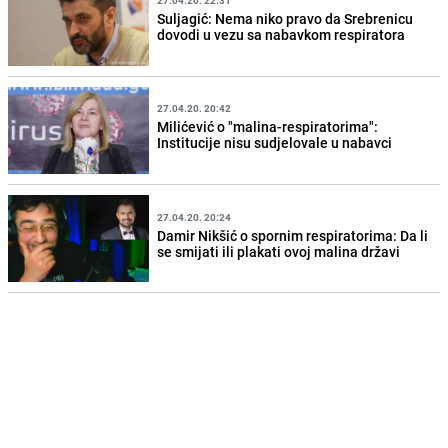
27.04.20. 22:31
Suljagić: Nema niko pravo da Srebrenicu
dovodi u vezu sa nabavkom respiratora
27.04.20. 20:42
Milićević o "malina-respiratorima":
Institucije nisu sudjelovale u nabavci
27.04.20. 20:24
Damir Nikšić o spornim respiratorima: Da li
se smijati ili plakati ovoj malina državi