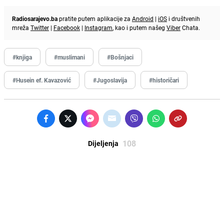
Radiosarajevo.ba
pratite putem aplikacije za
Android
|
iOS
i društvenih
mreža
Twitter
|
Facebook
|
Instagram
, kao i putem našeg
Viber
Chata.
#knjiga
#muslimani
#Bošnjaci
#Husein ef. Kavazović
#Jugoslavija
#historičari
108
Dijeljenja