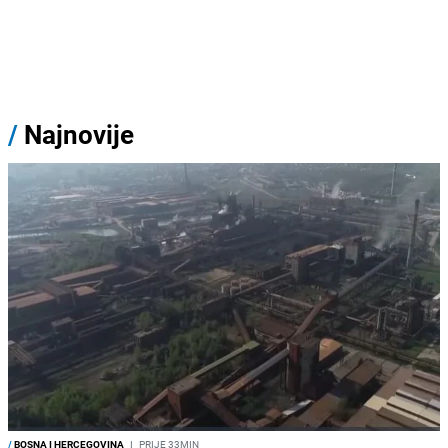
/
Najnovije
/
BOSNA I HERCEGOVINA
I
PRIJE 33MIN