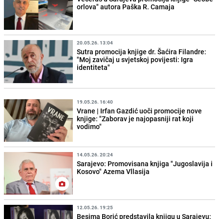
orlova" autora Paška R. Camaja
20.05.26. 13:04
Sutra promocija knjige dr. Šaćira Filandre:
"Moj zavičaj u svjetskoj povijesti: Igra
identiteta"
19.05.26. 16:40
Vrane | Irfan Gazdić uoči promocije nove
knjige: "Zaborav je najopasniji rat koji
vodimo"
14.05.26. 20:24
Sarajevo: Promovisana knjiga "Jugoslavija i
Kosovo" Azema Vllasija
12.05.26. 19:25
Besima Borić predstavila knjigu u Sarajevu: