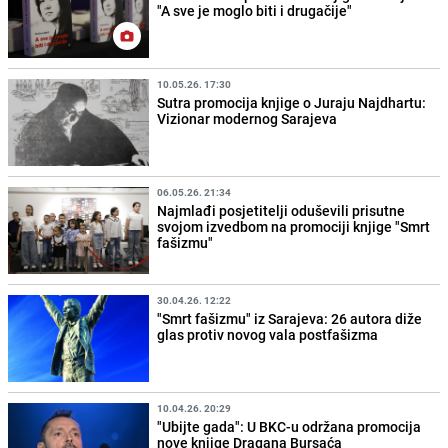
"A sve je moglo biti i drugačije"
10.05.26. 17:30
Sutra promocija knjige o Juraju Najdhartu:
Vizionar modernog Sarajeva
06.05.26. 21:34
Najmlađi posjetitelji oduševili prisutne
svojom izvedbom na promociji knjige "Smrt
fašizmu"
30.04.26. 12:22
"Smrt fašizmu" iz Sarajeva: 26 autora diže
glas protiv novog vala postfašizma
10.04.26. 20:29
"Ubijte gada": U BKC-u održana promocija
nove knjige Dragana Bursaća