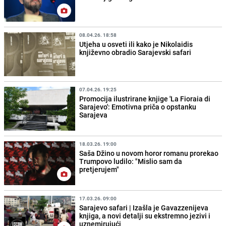
08.04.26. 18:58
Utjeha u osveti ili kako je Nikolaidis
književno obradio Sarajevski safari
07.04.26. 19:25
Promocija ilustrirane knjige 'La Fioraia di
Sarajevo': Emotivna priča o opstanku
Sarajeva
18.03.26. 19:00
Saša Džino u novom horor romanu prorekao
Trumpovo ludilo: "Mislio sam da
pretjerujem"
17.03.26. 09:00
Sarajevo safari | Izašla je Gavazzenijeva
knjiga, a novi detalji su ekstremno jezivi i
uznemirujući