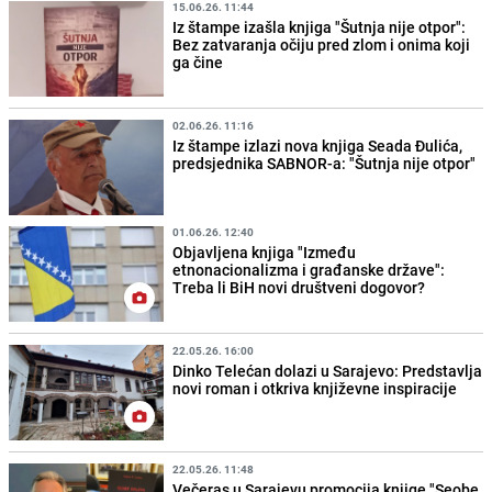
15.06.26. 11:44
Iz štampe izašla knjiga "Šutnja nije otpor":
Bez zatvaranja očiju pred zlom i onima koji
ga čine
02.06.26. 11:16
Iz štampe izlazi nova knjiga Seada Đulića,
predsjednika SABNOR-a: "Šutnja nije otpor"
01.06.26. 12:40
Objavljena knjiga "Između
etnonacionalizma i građanske države":
Treba li BiH novi društveni dogovor?
22.05.26. 16:00
Dinko Telećan dolazi u Sarajevo: Predstavlja
novi roman i otkriva književne inspiracije
22.05.26. 11:48
Večeras u Sarajevu promocija knjige "Seobe