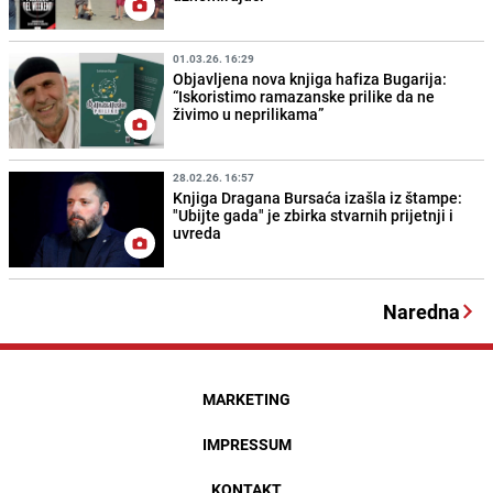
01.03.26. 16:29
Objavljena nova knjiga hafiza Bugarija:
“Iskoristimo ramazanske prilike da ne
živimo u neprilikama”
28.02.26. 16:57
Knjiga Dragana Bursaća izašla iz štampe:
"Ubijte gada" je zbirka stvarnih prijetnji i
uvreda
Naredna
MARKETING
IMPRESSUM
KONTAKT