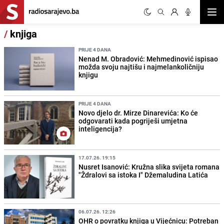
Otvor
/
knjiga
PRIJE 4 DANA
Nenad M. Obradović: Mehmedinović ispisao
možda svoju najtišu i najmelankoličniju
knjigu
PRIJE 4 DANA
Novo djelo dr. Mirze Dinarevića: Ko će
odgovarati kada pogriješi umjetna
inteligencija?
17.07.26. 19:15
Nusret Isanović: Kružna slika svijeta romana
"Ždralovi sa istoka I" Džemaludina Latića
06.07.26. 12:26
OHR o povratku knjiga u Vijećnicu: Potreban