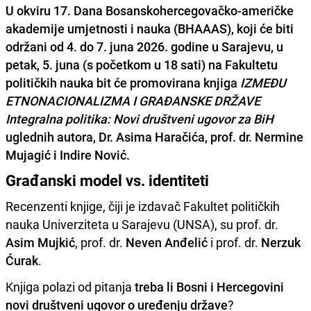
U okviru 17. Dana Bosanskohercegovačko-američke
akademije umjetnosti i nauka (BHAAAS), koji će biti
održani od 4. do 7. juna 2026. godine u Sarajevu, u
petak, 5. juna (s početkom u 18 sati) na Fakultetu
političkih nauka bit će promovirana knjiga
IZMEĐU
ETNONACIONALIZMA I GRAĐANSKE DRŽAVE
Integralna politika: Novi društveni ugovor za BiH
uglednih autora, Dr. Asima Haračića, prof. dr. Nermine
Mujagić i Indire Nović.
Građanski model vs. identiteti
Recenzenti knjige, čiji je izdavač Fakultet političkih
nauka Univerziteta u Sarajevu (UNSA), su prof. dr.
Asim Mujkić
, prof. dr.
Neven Anđelić
i prof. dr.
Nerzuk
Ćurak
.
Knjiga polazi od pitanja
treba li Bosni i Hercegovini
novi društveni ugovor o uređenju države
?