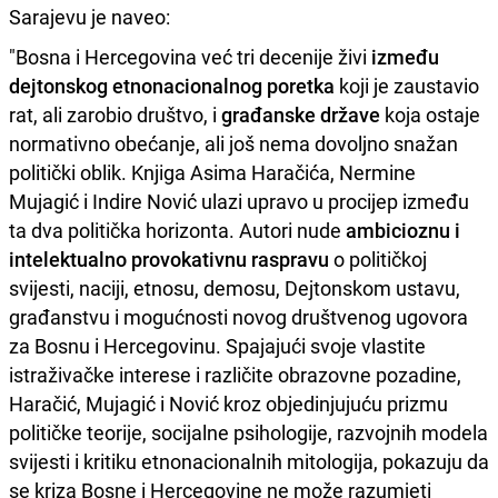
Sarajevu je naveo:
"Bosna i Hercegovina već tri decenije živi
između
dejtonskog etnonacionalnog poretka
koji je zaustavio
rat, ali zarobio društvo, i
građanske države
koja ostaje
normativno obećanje, ali još nema dovoljno snažan
politički oblik. Knjiga Asima Haračića, Nermine
Mujagić i Indire Nović ulazi upravo u procijep između
ta dva politička horizonta. Autori nude
ambicioznu i
intelektualno provokativnu raspravu
o političkoj
svijesti, naciji, etnosu, demosu, Dejtonskom ustavu,
građanstvu i mogućnosti novog društvenog ugovora
za Bosnu i Hercegovinu. Spajajući svoje vlastite
istraživačke interese i različite obrazovne pozadine,
Haračić, Mujagić i Nović kroz objedinjujuću prizmu
političke teorije, socijalne psihologije, razvojnih modela
svijesti i kritiku etnonacionalnih mitologija, pokazuju da
se kriza Bosne i Hercegovine ne može razumjeti