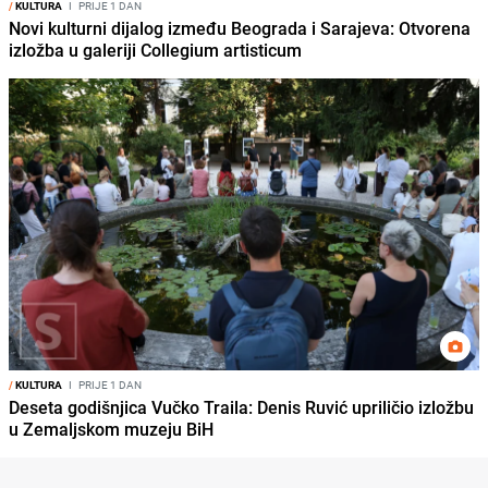
/
KULTURA
I
PRIJE 1 DAN
Novi kulturni dijalog između Beograda i Sarajeva: Otvorena
izložba u galeriji Collegium artisticum
/
KULTURA
I
PRIJE 1 DAN
Deseta godišnjica Vučko Traila: Denis Ruvić upriličio izložbu
u Zemaljskom muzeju BiH