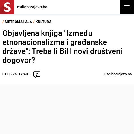
Otvor
/
METROMAHALA
/
KULTURA
Objavljena knjiga "Između
etnonacionalizma i građanske
države": Treba li BiH novi društveni
dogovor?
01.06.26. 12:40
Radiosarajevo.ba
7