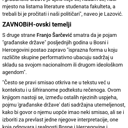
mjesto na listama literature studenata fakulteta, a
trebali bi je pročitati i naši političari", naveo je Lazović.
ZAVNOBiH-ovski temelji
S druge strane
Franjo Šarčević
smatra da je pojam
"građanske države" posljednjih godina u Bosni i
Hercegovini postao zapravo "isprazna forma u koju
različite skupine performativno ubacuju sadržaj u
skladu sa svojom nacionalnom ili drugom ideološkom
agendom".
"Često se pravi smisao otkriva ne u tekstu već u
kontekstu i u šifriranome podtekstu rečenoga. Ovom
knjigom nastoji se, između ostalih njezinih uspjeha,
pojmu 'građanske države' dati sadržajna utemeljenost,
kako bi govor o njemu uopće imao neki smisao, ali se i
izboriti za prevlast jedne njegove interpretacije, one
koja odgovara i realnosti Bosne i Hercegovine i