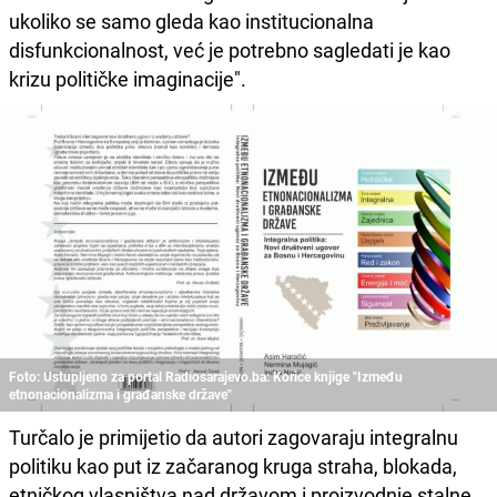
ukoliko se samo gleda kao institucionalna
disfunkcionalnost, već je potrebno sagledati je kao
krizu političke imaginacije".
Foto: Ustupljeno za portal Radiosarajevo.ba: Korice knjige "Između
etnonacionalizma i građanske države"
Turčalo je primijetio da autori zagovaraju integralnu
politiku kao put iz začaranog kruga straha, blokada,
etničkog vlasništva nad državom i proizvodnje stalne