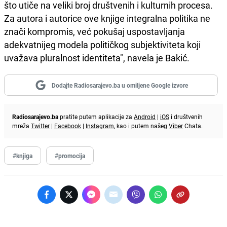
što utiče na veliki broj društvenih i kulturnih procesa.
Za autora i autorice ove knjige integralna politika ne
znači kompromis, već pokušaj uspostavljanja
adekvatnijeg modela političkog subjektiviteta koji
uvažava pluralnost identiteta", navela je Bakić.
Dodajte Radiosarajevo.ba u omiljene Google izvore
Radiosarajevo.ba
pratite putem aplikacije za
Android
|
iOS
i društvenih
mreža
Twitter
|
Facebook
|
Instagram
, kao i putem našeg
Viber
Chata.
#knjiga
#promocija