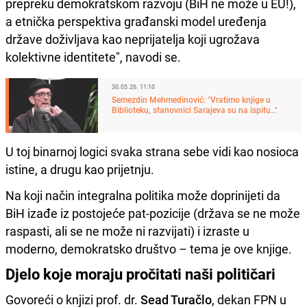
prepreku demokratskom razvoju (BiH ne može u EU!),
a etnička perspektiva građanski model uređenja
države doživljava kao neprijatelja koji ugrožava
kolektivne identitete", navodi se.
30.05.26. 11:10
Semezdin Mehmedinović: "Vratimo knjige u
Biblioteku, stanovnici Sarajeva su na ispitu…"
U toj binarnoj logici svaka strana sebe vidi kao nosioca
istine, a drugu kao prijetnju.
Na koji način integralna politika može doprinijeti da
BiH izađe iz postojeće pat-pozicije (država se ne može
raspasti, ali se ne može ni razvijati) i izraste u
moderno, demokratsko društvo – tema je ove knjige.
Djelo koje moraju pročitati naši političari
Govoreći o knjizi prof. dr.
Sead Turačlo
, dekan FPN u