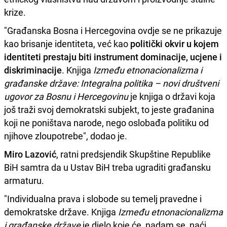
krize.
"Građanska Bosna i Hercegovina ovdje se ne prikazuje
kao brisanje identiteta, već kao
politički okvir u kojem
identiteti prestaju biti instrument dominacije, ucjene i
diskriminacije
. Knjiga
Između etnonacionalizma i
građanske države: Integralna politika – novi društveni
ugovor za Bosnu i Hercegovinu
je knjiga o državi koja
još traži svoj demokratski subjekt, to jeste građanina
koji ne poništava narode, nego oslobađa politiku od
njihove zloupotrebe", dodao je.
Miro Lazović
, ratni predsjendik Skupštine Republike
BiH samtra da u Ustav BiH treba ugraditi građansku
armaturu.
"Individualna prava i slobode su temelj pravedne i
demokratske države. Knjiga
Između etnonacionalizma
i građanske države
je djelo koje će, nadam se, naći