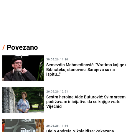
/
Povezano
30.05.26. 11:10
Semezdin Mehmedinović: "Vratimo knjige u
Biblioteku, stanovnici Sarajeva su na
ispitu…"
26.05.26. 12:51
Sestra heroine Aide Buturović: Svim srcem
podržavam inicijativu da se knjige vrate
Vijećnici
26.05.26. 11:44
Djelo Andreja Nikolaidisa: Zakazana