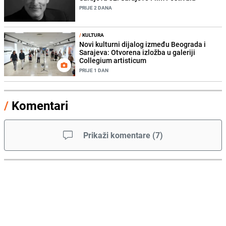
PRIJE 2 DANA
/
KULTURA
Novi kulturni dijalog između Beograda i
Sarajeva: Otvorena izložba u galeriji
Collegium artisticum
PRIJE 1 DAN
/
Komentari
Prikaži komentare
(
7
)