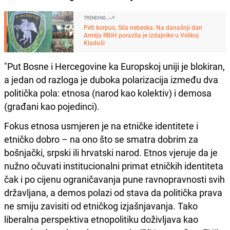
TRENDING
Peti korpus, Sila nebeska: Na današnji dan
Armija RBiH porazila je izdajnike u Velikoj
Kladuši
"Put Bosne i Hercegovine ka Europskoj uniji je blokiran,
a jedan od razloga je duboka polarizacija između dva
politička pola: etnosa (narod kao kolektiv) i demosa
(građani kao pojedinci).
Fokus etnosa usmjeren je na etničke identitete i
etničko dobro – na ono što se smatra dobrim za
bošnjački, srpski ili hrvatski narod. Etnos vjeruje da je
nužno očuvati institucionalni primat etničkih identiteta
čak i po cijenu ograničavanja pune ravnopravnosti svih
državljana, a demos polazi od stava da politička prava
ne smiju zavisiti od etničkog izjašnjavanja. Tako
liberalna perspektiva etnopolitiku doživljava kao