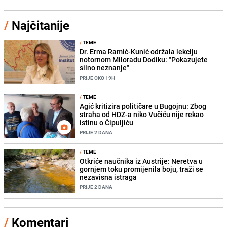
/
Najčitanije
/
TEME
Dr. Erma Ramić-Kunić održala lekciju
notornom Miloradu Dodiku: "Pokazujete
silno neznanje"
PRIJE OKO 19H
/
TEME
Agić kritizira političare u Bugojnu: Zbog
straha od HDZ-a niko Vučiću nije rekao
istinu o Čipuljiću
PRIJE 2 DANA
/
TEME
Otkriće naučnika iz Austrije: Neretva u
gornjem toku promijenila boju, traži se
nezavisna istraga
PRIJE 2 DANA
/
Komentari