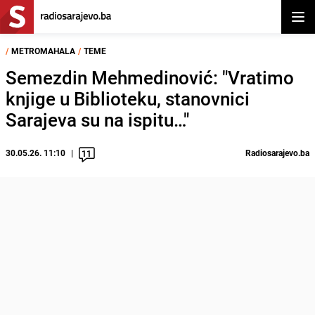
Otvor
/
METROMAHALA
/
TEME
Semezdin Mehmedinović: "Vratimo
knjige u Biblioteku, stanovnici
Sarajeva su na ispitu…"
30.05.26. 11:10
Radiosarajevo.ba
11