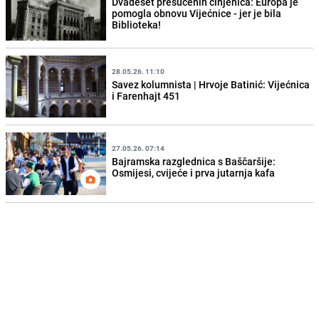
Dvadeset prešućenih činjenica: Europa je
pomogla obnovu Vijećnice - jer je bila
Biblioteka!
28.05.26. 11:10
Savez kolumnista | Hrvoje Batinić: Vijećnica
i Farenhajt 451
27.05.26. 07:14
Bajramska razglednica s Baščaršije:
Osmijesi, cvijeće i prva jutarnja kafa