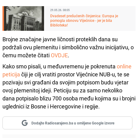
29.05.26. 08:05
Dvadeset prešućenih činjenica: Europa je
pomogla obnovu Vijećnice - jer je bila
Biblioteka!
Brojne značajne javne ličnosti proteklih dana su
podržali ovu plemenitu i simbolično važnu inicijativu, o
čemu možete čitati
OVDJE
.
Kako smo pisali, u međuvremenu je pokrenuta
online
peticija
čiji je cilj vratiti prostor Vijećnice NUB-u, te se
pozivaju svi građani da svojim potpisom budu vjetar
ovoj plemenitoj ideji. Peticiju su za samo nekoliko
dana potpisalo blizu 700 osoba među kojima su i brojni
uglednici iz Bosne i Hercegovine i regije.
Dodajte Radiosarajevo.ba u omiljene Google izvore