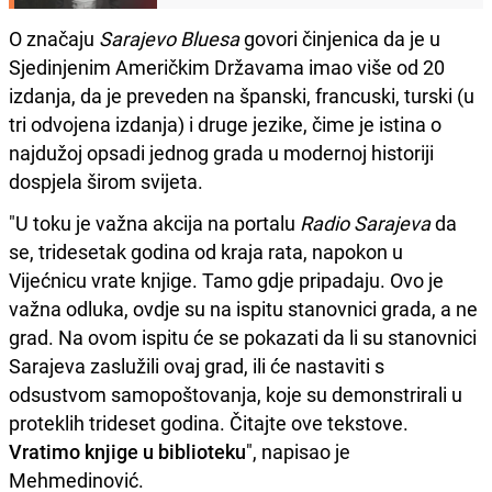
O značaju
Sarajevo Bluesa
govori činjenica da je u
Sjedinjenim Američkim Državama imao više od 20
izdanja, da je preveden na španski, francuski, turski (u
tri odvojena izdanja) i druge jezike, čime je istina o
najdužoj opsadi jednog grada u modernoj historiji
dospjela širom svijeta.
"U toku je važna akcija na portalu
Radio Sarajeva
da
se, tridesetak godina od kraja rata, napokon u
Vijećnicu vrate knjige. Tamo gdje pripadaju. Ovo je
važna odluka, ovdje su na ispitu stanovnici grada, a ne
grad. Na ovom ispitu će se pokazati da li su stanovnici
Sarajeva zaslužili ovaj grad, ili će nastaviti s
odsustvom samopoštovanja, koje su demonstrirali u
proteklih trideset godina. Čitajte ove tekstove.
Vratimo knjige u biblioteku
", napisao je
Mehmedinović.