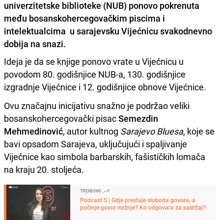
univerzitetske biblioteke (NUB) ponovo pokrenuta
među bosanskohercegovačkim piscima i
intelektualcima u sarajevsku Vijećnicu svakodnevno
dobija na snazi.
Ideja je da se knjige ponovo vrate u Vijećnicu u
povodom 80. godišnjice NUB-a, 130. godišnjice
izgradnje Vijećnice i 12. godišnjice obnove Vijećnice.
Ovu značajnu inicijativu snažno je podržao veliki
bosanskohercegovački pisac
Semezdin
Mehmedinović
, autor kultnog
Sarajevo Bluesa
, koje se
bavi opsadom Sarajeva, uključujući i spaljivanje
Vijećnice kao simbola barbarskih, fašističkih lomača
na kraju 20. stoljeća.
TRENDING
Podcast S | Gdje prestaje sloboda govora, a
počinje govor mržnje? Ko odgovara za sadržaj?