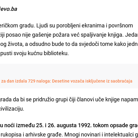
jevo.ba
ičkom gradu. Ljudi su porobljeni ekranima i površnom
iji posao nije gašenje požara već spaljivanje knjiga. Jed
itog života, a odsudno bude to da svjedoči tome kako jed
pusti svoju kućnu biblioteku.
a za dan izdala 729 naloga: Desetine vozača isključene iz saobraćaja
rada da bi se pridružio grupi čiji članovi uče knjige napam
ivilizaciju.
 u noći između 25. i 26. augusta 1992. tokom opsade gr
rukopisa i arhivske građe. Mnogi novinari i intelektualci g