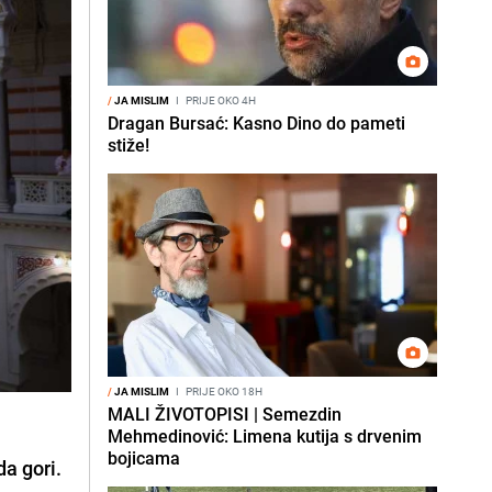
/
JA MISLIM
I
PRIJE OKO 4H
Dragan Bursać: Kasno Dino do pameti
stiže!
/
JA MISLIM
I
PRIJE OKO 18H
MALI ŽIVOTOPISI | Semezdin
Mehmedinović: Limena kutija s drvenim
bojicama
da gori.