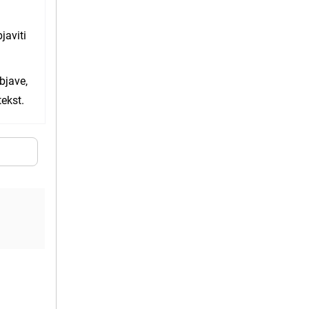
javiti
bjave,
tekst.