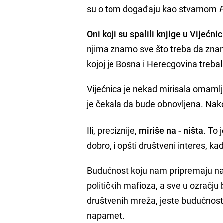
su o tom događaju kao stvarnom
F
Oni koji su spalili knjige u Vijećnic
njima znamo sve što treba da znam
kojoj je Bosna i Herecgovina trebala 
Vijećnica je nekad mirisala omamlj
je čekala da bude obnovljena. Nako
Ili, preciznije,
miriše na - ništa
. To 
dobro, i opšti društveni interes, kad
Budućnost koju nam pripremaju naši
političkih mafioza, a sve u ozračju 
društvenih mreža, jeste budućnost u
napamet.