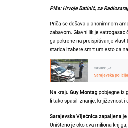
Piše: Hrvoje Batinić, za Radiosara
Priča se dešava u anonimnom amer
zabavom. Glavni lik je vatrogasac č
ga pokrene na preispitivanje vlast
starica izabere smrt umjesto da na
TRENDING
Sarajevska policij
Na kraju
Guy Montag
pobjegne iz g
li tako spasili znanje, književnost i c
Sarajevska Vijećnica zapaljena je
Uništeno je oko dva miliona knjiga, 