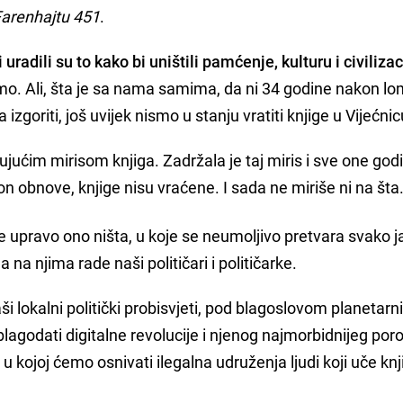
arenhajtu 451
.
i uradili su to kako bi uništili pamćenje, kulturu i civilizac
o. Ali, šta je sa nama samima, da ni 34 godine nakon l
izgoriti, još uvijek nismo u stanju vratiti knjige u Vijećni
ujućim mirisom knjiga. Zadržala je taj miris i sve one god
n obnove, knjige nisu vraćene. I sada ne miriše ni na šta
je upravo ono ništa, u koje se neumoljivo pretvara svako 
a na njima rade naši političari i političarke.
 lokalni politički probisvjeti, pod blagoslovom planetarn
blagodati digitalne revolucije i njenog najmorbidnijeg poro
 kojoj ćemo osnivati ilegalna udruženja ljudi koji uče knj