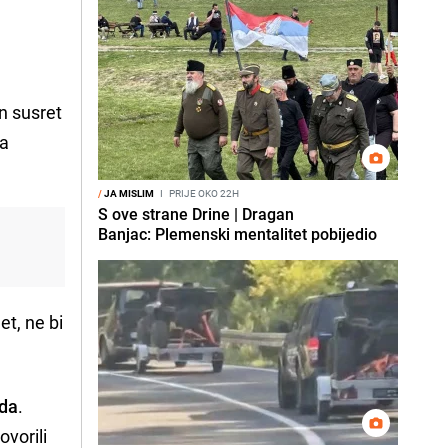
an susret
na
/
JA MISLIM
I
PRIJE OKO 22H
S ove strane Drine | Dragan
Banjac: Plemenski mentalitet pobijedio
et, ne bi
ada
.
ovorili