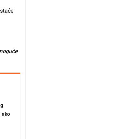
ostaće
i moguće
og
m ako