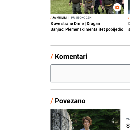
/
JA MISLIM
I
PRIJE OKO 22H
/
S ove strane Drine | Dragan
Banjac: Plemenski mentalitet pobijedio
s
/
Komentari
/
Povezano
26
S