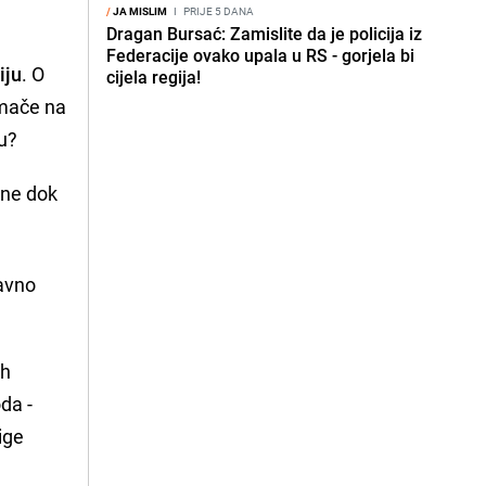
/
JA MISLIM
I
PRIJE 5 DANA
Dragan Bursać: Zamislite da je policija iz
Federacije ovako upala u RS - gorjela bi
iju
. O
cijela regija!
omače na
cu?
ine dok
.
javno
ih
da -
ige