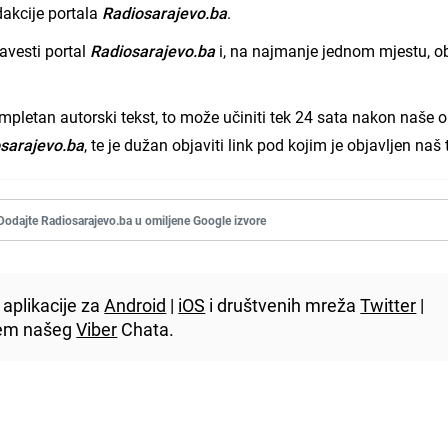
dakcije portala
Radiosarajevo.ba
.
avesti portal
Radiosarajevo.ba
i, na najmanje jednom mjestu, ob
.
ompletan autorski tekst, to može učiniti tek 24 sata nakon naše o
sarajevo.ba
, te je dužan objaviti link pod kojim je objavljen naš 
Dodajte Radiosarajevo.ba u omiljene Google izvore
aplikacije za
Android
|
iOS
i društvenih mreža
Twitter
|
utem našeg
Viber
Chata.