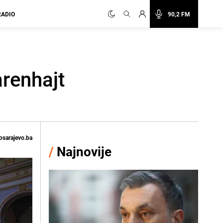
RADIO
90,2 FM
arenhajt
osarajevo.ba
/
Najnovije