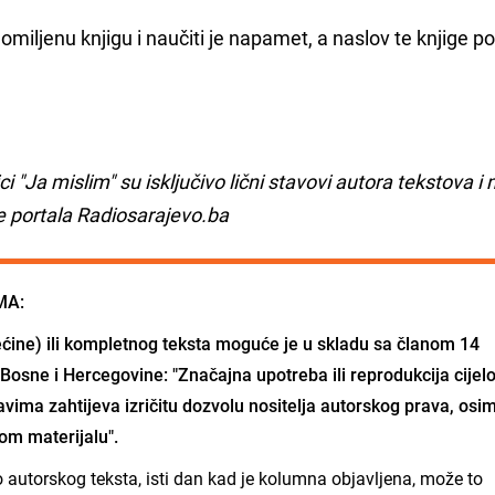
omiljenu knjigu i naučiti je napamet, a naslov te knjige p
rici "Ja mislim" su isključivo lični stavovi autora tekstova 
e portala Radiosarajevo.ba
MA:
ćine) ili kompletnog teksta moguće je u skladu sa članom 14
Bosne i Hercegovine: "Značajna upotreba ili reprodukcija cijel
vima zahtijeva izričitu dozvolu nositelja autorskog prava, osi
om materijalu".
io autorskog teksta, isti dan kad je kolumna objavljena, može to