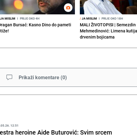
JA MISLIM
I
PRIJE OKO 4H
/
JA MISLIM
I
PRIJE OKO 18H
Dragan Bursać: Kasno Dino do pameti
MALI ŽIVOTOPISI | Semezdin
tiže!
Mehmedinović: Limena kutija
drvenim bojicama
Prikaži komentare
(
0
)
.05.26. 12:51
estra heroine Aide Buturović: Svim srcem